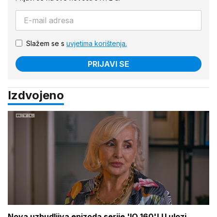
Slažem se s
uvjetima korištenja.
PRIJAVI SE
Izdvojeno
Nova uzbudljiva epizoda serije 'IQ 160'! U ulozi