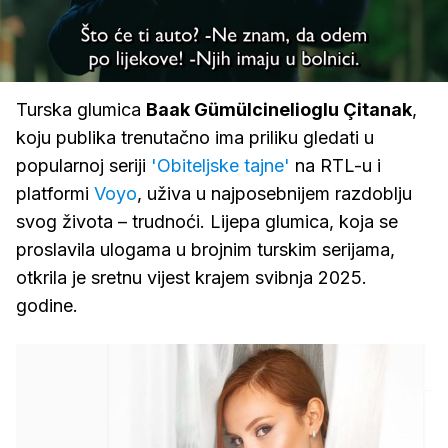
Loaded
:
100.00%
/
Upali
zvuk
Turska glumica
Baak Gümülcinelioglu Çitanak
,
koju publika trenutačno ima priliku gledati u
popularnoj seriji
'Obiteljske tajne'
na RTL-u i
platformi
Voyo
, uživa u najposebnijem razdoblju
svog života – trudnoći. Lijepa glumica, koja se
proslavila ulogama u brojnim turskim serijama,
otkrila je sretnu vijest krajem svibnja 2025.
godine.