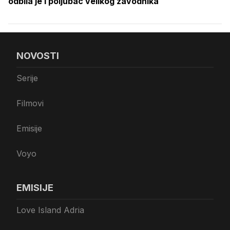
odbila je i poljubac velikog zavodnika
NOVOSTI
Serije
Filmovi
Emisije
Voyo
EMISIJE
Love Island Adria