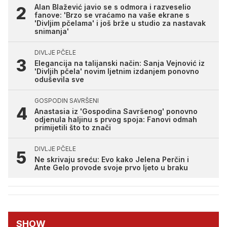
Alan Blažević javio se s odmora i razveselio
fanove: 'Brzo se vraćamo na vaše ekrane s
'Divljim pčelama' i još brže u studio za nastavak
snimanja'
DIVLJE PČELE
Elegancija na talijanski način: Sanja Vejnović iz
'Divljih pčela' novim ljetnim izdanjem ponovno
oduševila sve
GOSPODIN SAVRŠENI
Anastasia iz 'Gospodina Savršenog' ponovno
odjenula haljinu s prvog spoja: Fanovi odmah
primijetili što to znači
DIVLJE PČELE
Ne skrivaju sreću: Evo kako Jelena Perčin i
Ante Gelo provode svoje prvo ljeto u braku
SHOW