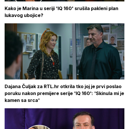
Kako je Marina u seriji 'IQ 160' srušila pakleni plan
lukavog ubojice?
Dajana Čuljak za RTL.hr otkrila tko joj je prvi poslao
poruku nakon premijere serije 'IQ 160': 'Skinula mi je
kamen sa srca'