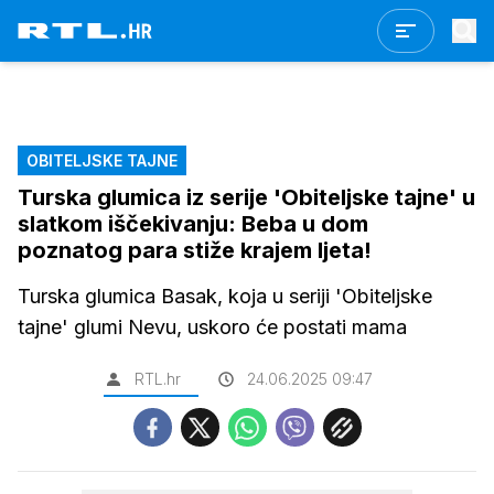
OBITELJSKE TAJNE
Turska glumica iz serije 'Obiteljske tajne' u
slatkom iščekivanju: Beba u dom
poznatog para stiže krajem ljeta!
Turska glumica Basak, koja u seriji 'Obiteljske
tajne' glumi Nevu, uskoro će postati mama
RTL.hr
24.06.2025 09:47