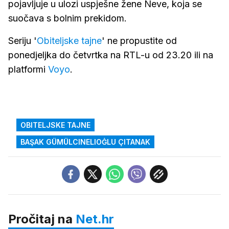
pojavljuje u ulozi uspješne žene Neve, koja se
suočava s bolnim prekidom.
Seriju '
Obiteljske tajne
' ne propustite od
ponedjeljka do četvrtka na RTL-u od 23.20 ili na
platformi
Voyo
.
OBITELJSKE TAJNE
BAŞAK GÜMÜLCINELIOĠLU ÇITANAK
Pročitaj na
Net.hr