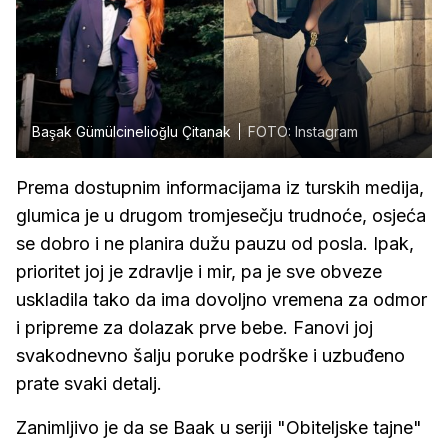
Başak Gümülcinelioğlu Çitanak
FOTO: Instagram
Prema dostupnim informacijama iz turskih medija,
glumica je u drugom tromjesečju trudnoće, osjeća
se dobro i ne planira dužu pauzu od posla. Ipak,
prioritet joj je zdravlje i mir, pa je sve obveze
uskladila tako da ima dovoljno vremena za odmor
i pripreme za dolazak prve bebe. Fanovi joj
svakodnevno šalju poruke podrške i uzbuđeno
prate svaki detalj.
Zanimljivo je da se Baak u seriji "Obiteljske tajne"