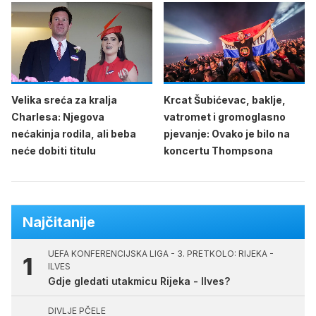
Velika sreća za kralja
Krcat Šubićevac, baklje,
Charlesa: Njegova
vatromet i gromoglasno
nećakinja rodila, ali beba
pjevanje: Ovako je bilo na
neće dobiti titulu
koncertu Thompsona
Najčitanije
UEFA KONFERENCIJSKA LIGA - 3. PRETKOLO: RIJEKA -
ILVES
Gdje gledati utakmicu Rijeka - Ilves?
DIVLJE PČELE