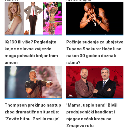
IQ 160 ili više? Pogledajte
Počinje suđenje za ubojstvo
koje se slavne zvijezde
Tupaca Shakura: Hoće li se
mogu pohvaliti briljantnim
nakon 30 godina doznati
umom
istina?
Thompson prekinuo nastup
'Mama, uspio sam!' Bivši
zbog dramatične situacije:
predsjednički kandidat i
'Zovite hitnu. Pozlilo mu je'
njegov nećak kreću na
Zmajevu rutu