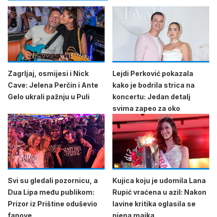
Zagrljaj, osmijesi i Nick
Lejdi Perković pokazala
Cave: Jelena Perčin i Ante
kako je bodrila strica na
Gelo ukrali pažnju u Puli
koncertu: Jedan detalj
svima zapeo za oko
Svi su gledali pozornicu, a
Kujica koju je udomila Lana
Dua Lipa među publikom:
Rupić vraćena u azil: Nakon
Prizor iz Prištine oduševio
lavine kritika oglasila se
fanove
njena majka