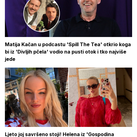
Matija Kačan u podcastu 'Spill The Tea' otkrio koga
bi iz 'Divljih pčela' vodio na pusti otok i tko najviše
jede
Ljeto joj savršeno stoji! Helena iz 'Gospodina