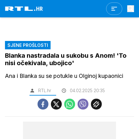
SJENE PROŠLOSTI
Blanka nastradala u sukobu s Anom! 'To
nisi očekivala, ubojico'
Ana i Blanka su se potukle u Olginoj kupaonici
RTL.hr
04.02.2025 20:35