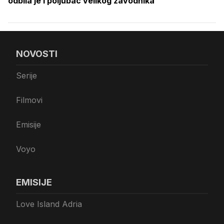
odbila je i poljubac velikog zavodnika
NOVOSTI
Serije
Filmovi
Emisije
Voyo
EMISIJE
Love Island Adria