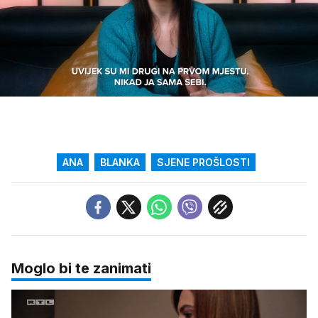
Loaded
:
30.35%
/
Upali
zvuk
ANA
BLANKA
SJENE PROŠLOSTI
Moglo bi te zanimati