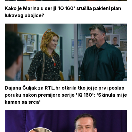
Kako je Marina u seriji 'IQ 160' srušila pakleni plan
lukavog ubojice?
Dajana Čuljak za RTL.hr otkrila tko joj je prvi poslao
poruku nakon premijere serije 'IQ 160': 'Skinula mi je
kamen sa srca'