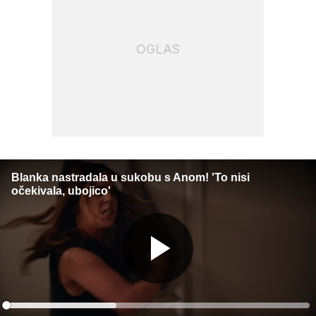
OGLAS
Blanka nastradala u sukobu s Anom! 'To nisi
očekivala, ubojico'
Gledaj
Loaded
: