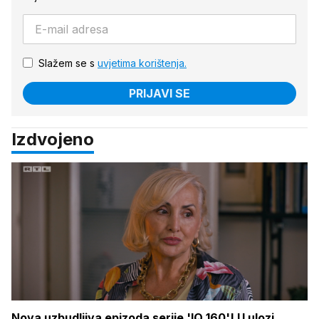
Slažem se s
uvjetima korištenja.
PRIJAVI SE
Izdvojeno
Nova uzbudljiva epizoda serije 'IQ 160'! U ulozi