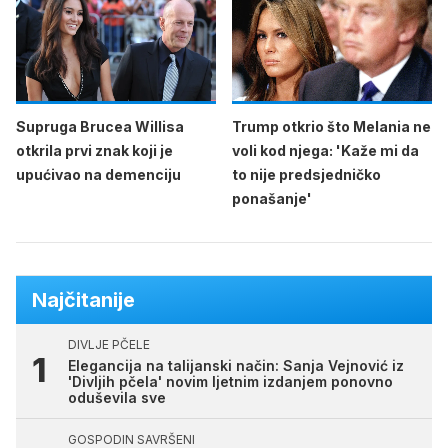
Supruga Brucea Willisa
Trump otkrio što Melania ne
otkrila prvi znak koji je
voli kod njega: 'Kaže mi da
upućivao na demenciju
to nije predsjedničko
ponašanje'
Najčitanije
DIVLJE PČELE
Elegancija na talijanski način: Sanja Vejnović iz
'Divljih pčela' novim ljetnim izdanjem ponovno
oduševila sve
GOSPODIN SAVRŠENI