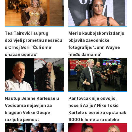
Tea Tairović i suprug
Meri u kaubojskom izdanju
doživjeli prometnu nesreću
objavila zavodničke
u Crnoj Gori: 'Čuli smo
fotografije: 'John Wayne
snažan udarac'
među damama'
Nastup Jelene Karleuše u
Pantovčak nije osvojio,
Vodicama najavljen za
hoće li Aziju? Niko Tokić
blagdan Velike Gospe
Kartelo u borbi za opstanak
razljutio javnost
6000 kilometara daleko