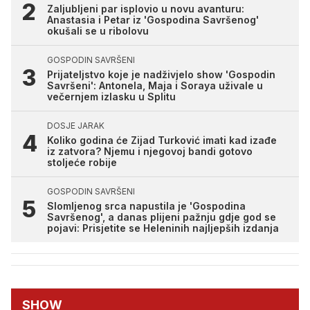
Zaljubljeni par isplovio u novu avanturu:
Anastasia i Petar iz 'Gospodina Savršenog'
okušali se u ribolovu
GOSPODIN SAVRŠENI
Prijateljstvo koje je nadživjelo show 'Gospodin
Savršeni': Antonela, Maja i Soraya uživale u
večernjem izlasku u Splitu
DOSJE JARAK
Koliko godina će Zijad Turković imati kad izađe
iz zatvora? Njemu i njegovoj bandi gotovo
stoljeće robije
GOSPODIN SAVRŠENI
Slomljenog srca napustila je 'Gospodina
Savršenog', a danas plijeni pažnju gdje god se
pojavi: Prisjetite se Heleninih najljepših izdanja
SHOW