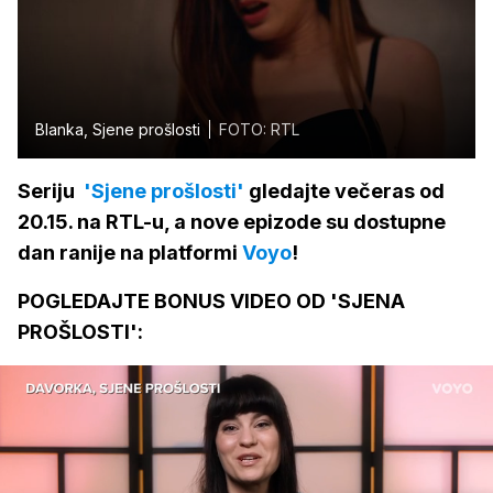
Blanka, Sjene prošlosti
FOTO: RTL
Seriju
'Sjene prošlosti'
gledajte večeras od
20.15. na RTL-u, a nove epizode su dostupne
dan ranije na platformi
Voyo
!
POGLEDAJTE BONUS VIDEO OD 'SJENA
PROŠLOSTI':