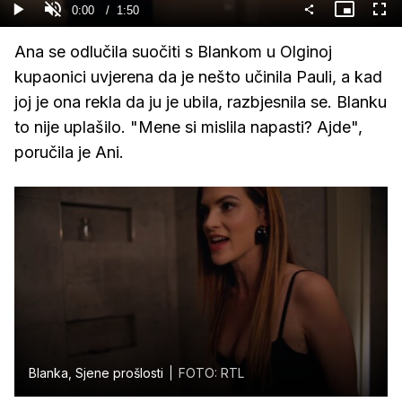
36.18%
Current
0:00
/
Duration
1:50
Gledaj
Upali
Slika
Cijel
zvuk
u
zasl
slici
Time
Ana se odlučila suočiti s Blankom u Olginoj
kupaonici uvjerena da je nešto učinila Pauli, a kad
joj je ona rekla da ju je ubila, razbjesnila se. Blanku
to nije uplašilo. "Mene si mislila napasti? Ajde",
poručila je Ani.
Blanka, Sjene prošlosti
FOTO: RTL