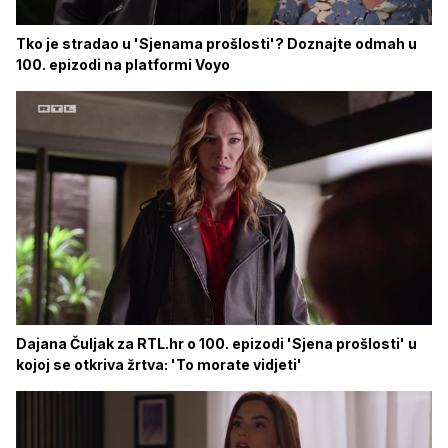
Tko je stradao u 'Sjenama prošlosti'? Doznajte odmah u
100. epizodi na platformi Voyo
Dajana Čuljak za RTL.hr o 100. epizodi 'Sjena prošlosti' u
kojoj se otkriva žrtva: 'To morate vidjeti'