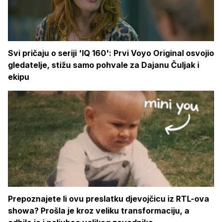
Svi pričaju o seriji 'IQ 160': Prvi Voyo Original osvojio
gledatelje, stižu samo pohvale za Dajanu Čuljak i
ekipu
Prepoznajete li ovu preslatku djevojčicu iz RTL-ova
showa? Prošla je kroz veliku transformaciju, a