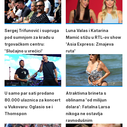
Sergej Trifunović i supruga
Luna Valas i Katarina
pod sumnjom za krađu u
Mamić stižu u RTL-ov show
trgovačkom centru:
'Asia Express: Zmajeva
'Slučajno u vrećici'
ruta'
U samo par sati prodano
Atraktivna brineta s
80.000 ulaznica za koncert
oblinama 'od milijun
u Vukovaru: Oglasio se i
dolara': Fatalna Larsa
Thomspon
nikoga ne ostavlja
ravnodušnim