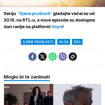
95.64%
/
Upali
zvuk
Seriju
'Sjene prošlosti'
gledajte večeras od
20.15. na RTL-u, a nove epizode su dostupne
dan ranije na platformi
Voyo
!
SJENE PROŠLOSTI
OLGA
EDO
Moglo bi te zanimati