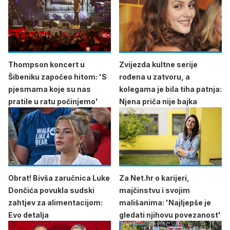
Thompson koncert u
Zvijezda kultne serije
Šibeniku započeo hitom: 'S
rođena u zatvoru, a
pjesmama koje su nas
kolegama je bila tiha patnja:
pratile u ratu počinjemo'
Njena priča nije bajka
Obrat! Bivša zaručnica Luke
Za Net.hr o karijeri,
Dončića povukla sudski
majčinstvu i svojim
zahtjev za alimentacijom:
mališanima: 'Najljepše je
Evo detalja
gledati njihovu povezanost'