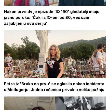
Nakon prve dvije epizode 'IQ 160' gledatelji imaju
jasnu poruku: 'Čak i s IQ-om od 80, već sam
zaljubljen u ovu seriju'
Petra iz 'Braka na prvu' se oglasila nakon incidenta
u Međugorju: Jedna rečenica privukla veliku pažnju