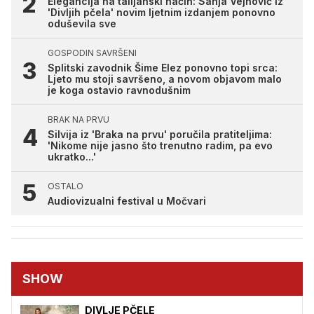
Elegancija na talijanski način: Sanja Vejnović iz
'Divljih pčela' novim ljetnim izdanjem ponovno
oduševila sve
GOSPODIN SAVRŠENI
Splitski zavodnik Šime Elez ponovno topi srca:
Ljeto mu stoji savršeno, a novom objavom malo
je koga ostavio ravnodušnim
BRAK NA PRVU
Silvija iz 'Braka na prvu' poručila pratiteljima:
'Nikome nije jasno što trenutno radim, pa evo
ukratko...'
OSTALO
Audiovizualni festival u Močvari
SHOW
DIVLJE PČELE