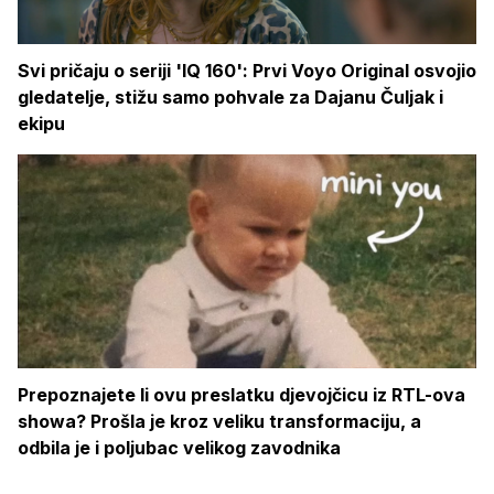
Svi pričaju o seriji 'IQ 160': Prvi Voyo Original osvojio
gledatelje, stižu samo pohvale za Dajanu Čuljak i
ekipu
Prepoznajete li ovu preslatku djevojčicu iz RTL-ova
showa? Prošla je kroz veliku transformaciju, a
odbila je i poljubac velikog zavodnika