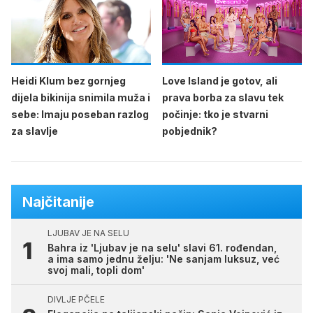
Heidi Klum bez gornjeg
Love Island je gotov, ali
dijela bikinija snimila muža i
prava borba za slavu tek
sebe: Imaju poseban razlog
počinje: tko je stvarni
za slavlje
pobjednik?
Najčitanije
LJUBAV JE NA SELU
Bahra iz 'Ljubav je na selu' slavi 61. rođendan,
a ima samo jednu želju: 'Ne sanjam luksuz, već
svoj mali, topli dom'
DIVLJE PČELE