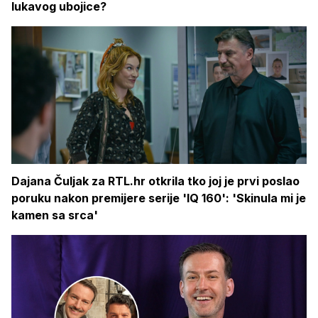
lukavog ubojice?
Dajana Čuljak za RTL.hr otkrila tko joj je prvi poslao
poruku nakon premijere serije 'IQ 160': 'Skinula mi je
kamen sa srca'