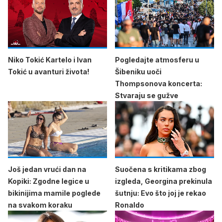
Niko Tokić Kartelo i Ivan
Pogledajte atmosferu u
Tokić u avanturi života!
Šibeniku uoči
Thompsonova koncerta:
Stvaraju se gužve
Još jedan vrući dan na
Suočena s kritikama zbog
Kopiki: Zgodne legice u
izgleda, Georgina prekinula
bikinijima mamile poglede
šutnju: Evo što joj je rekao
na svakom koraku
Ronaldo