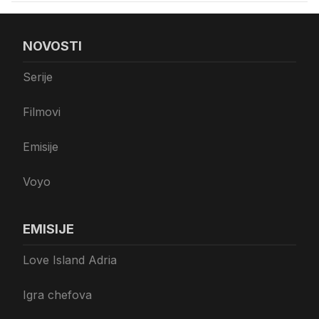
NOVOSTI
Serije
Filmovi
Emisije
Voyo
EMISIJE
Love Island Adria
Igra chefova