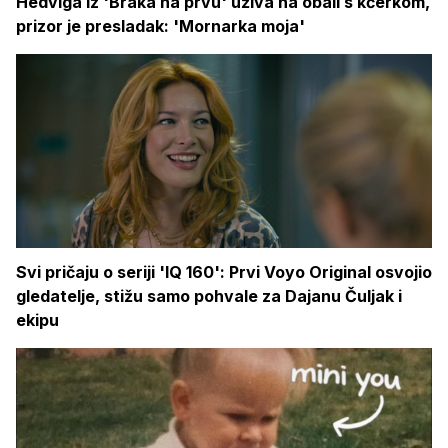
Hedviga iz 'Braka na prvu' uživa na obali s kćerkom,
prizor je presladak: 'Mornarka moja'
Svi pričaju o seriji 'IQ 160': Prvi Voyo Original osvojio
gledatelje, stižu samo pohvale za Dajanu Čuljak i
ekipu