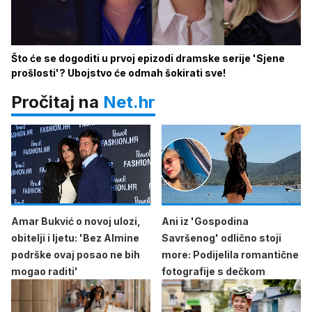
Što će se dogoditi u prvoj epizodi dramske serije 'Sjene
prošlosti'? Ubojstvo će odmah šokirati sve!
Pročitaj na
Net.hr
Amar Bukvić o novoj ulozi,
Ani iz 'Gospodina
obitelji i ljetu: 'Bez Almine
Savršenog' odlično stoji
podrške ovaj posao ne bih
more: Podijelila romantične
mogao raditi'
fotografije s dečkom