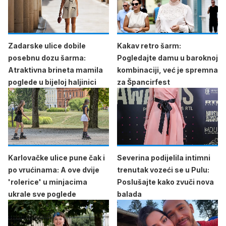
Zadarske ulice dobile
Kakav retro šarm:
posebnu dozu šarma:
Pogledajte damu u baroknoj
Atraktivna brineta mamila
kombinaciji, već je spremna
poglede u bijeloj haljinici
za Špancirfest
Karlovačke ulice pune čak i
Severina podijelila intimni
po vrućinama: A ove dvije
trenutak vozeći se u Pulu:
'rolerice' u minjacima
Poslušajte kako zvuči nova
ukrale sve poglede
balada