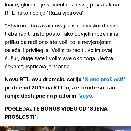
Inače, glumica je komentirala i svoj povratak na
RTL nakon serije 'Ruža vjetrova'.
"Stvarno obožavam ovaj posao i mislim da sve
treba raditi tristo posto i ako čovjek može i ima
priliku da radi ono što voli, to je nevjerojatan
osjećaj i privilegija. Volim to raditi, volim ovaj
šušur, duge sate i volim sve oko toga. Jedva
čekam", ispričala je Marina.
Novu RTL-ovu dramsku seriju
'Sjene prošlosti'
pratite od 20.15 na RTL-u, a epizode su dan
ranije dostupne na platformi
Voyo
.
POGLEDAJTE BONUS VIDEO OD 'SJENA
PROŠLOSTI':