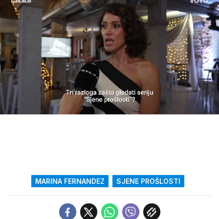
Loaded
:
7.86%
/
Upali
zvuk
MARINA FERNANDEZ
SJENE PROŠLOSTI