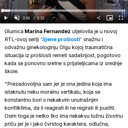
Gledaj
Loaded
:
6.00%
Current
0:00
/
Duration
5:32
Gledaj
Upali
Slika
Cijel
zvuk
u
zasl
slici
Time
Glumica
Marina Fernandez
utjelovila je u novoj
RTL-ovoj seriji
'Sjene prošlosti'
snažnu i
odvažnu ginekologinju Olgu kojoj traumatična
situacija iz prošlosti remeti sadašnjost, pogotovo
kada se ponovno sretne s prijateljicama iz srednje
škole.
"Prezadovoljna sam jer je ona jedina koja ima
istaknutu neku moralnu vertikalu, koja se
konstantno bori s nekakvim unutrašnjim
konfliktima, da li reagirati ili ne regirati ili pustiti.
Osim toga je netko tko ima nekakvu tužnu životnu
priču jer je i jako čvrstog karaktera, odlučna,