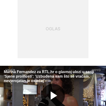
OGLAS
Marina Fernandez za RTL.hr o glavnoj ulozi u seriji
'Sjene prošlosti': 'Uzbuđena sam što se vraćam,
nevjerojatan je osjećaj'