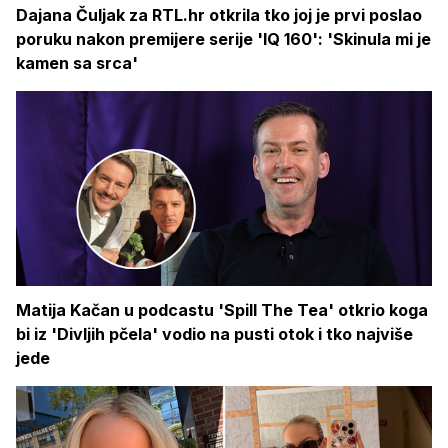
Dajana Čuljak za RTL.hr otkrila tko joj je prvi poslao
poruku nakon premijere serije 'IQ 160': 'Skinula mi je
kamen sa srca'
Matija Kačan u podcastu 'Spill The Tea' otkrio koga
bi iz 'Divljih pčela' vodio na pusti otok i tko najviše
jede