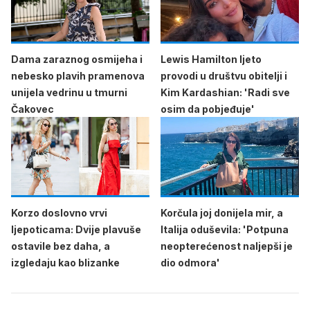
Dama zaraznog osmijeha i
Lewis Hamilton ljeto
nebesko plavih pramenova
provodi u društvu obitelji i
unijela vedrinu u tmurni
Kim Kardashian: 'Radi sve
Čakovec
osim da pobjeđuje'
Korzo doslovno vrvi
Korčula joj donijela mir, a
ljepoticama: Dvije plavuše
Italija oduševila: 'Potpuna
ostavile bez daha, a
neopterećenost naljepši je
izgledaju kao blizanke
dio odmora'