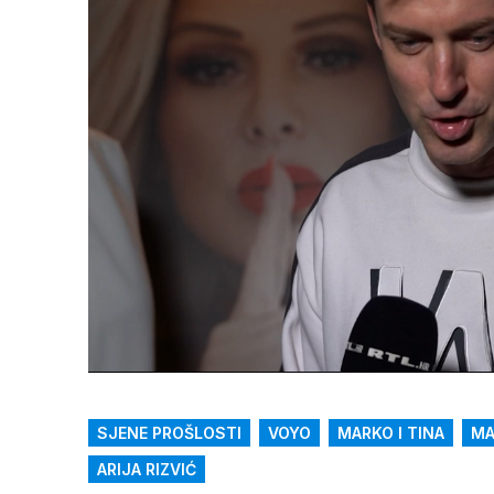
Loaded
:
21.53%
/
Upali
zvuk
SJENE PROŠLOSTI
VOYO
MARKO I TINA
MA
ARIJA RIZVIĆ