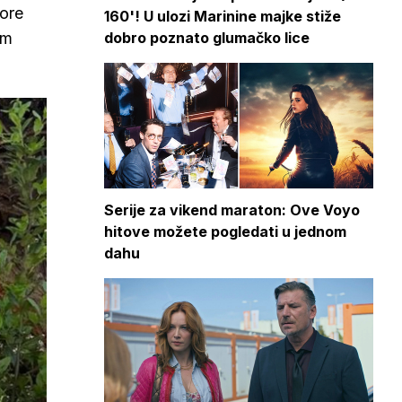
vore
160'! U ulozi Marinine majke stiže
dobro poznato glumačko lice
im
Serije za vikend maraton: Ove Voyo
hitove možete pogledati u jednom
dahu