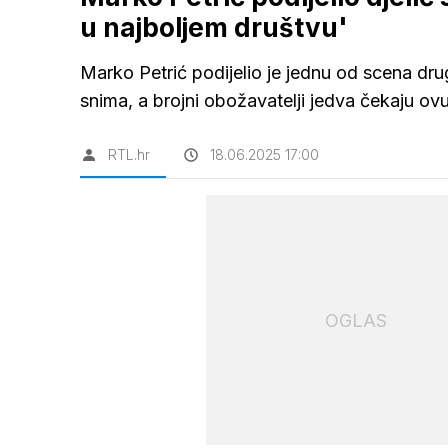
u najboljem društvu'
Marko Petrić podijelio je jednu od scena dru
snima, a brojni obožavatelji jedva čekaju ov
RTL.hr
18.06.2025 17:00
OGLAS