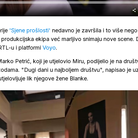
rije
'Sjene prošlosti'
nedavno je završila i to više nego
na produkcijska ekipa već marljivo snimaju nove scene.
RTL-u i platformi
Voyo
.
arko Petrić, koji je utjelovio Miru, podijelio je na druš
odama. "Dugi dani u najboljem društvu", napisao je u
utjelovljuje lik njegove žene Blanke.