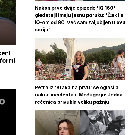
Nakon prve dvije epizode 'IQ 160'
gledatelji imaju jasnu poruku: 'Čak i s
IQ-om od 80, već sam zaljubljen u ovu
seriju'
seni
formi
Petra iz 'Braka na prvu' se oglasila
nakon incidenta u Međugorju: Jedna
rečenica privukla veliku pažnju