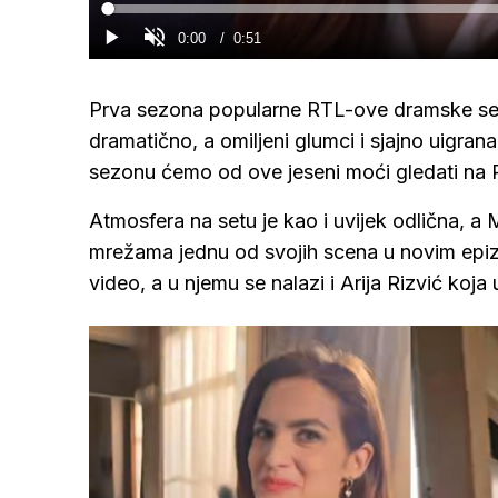
Loaded
:
0%
Current
0:00
/
Duration
0:51
Gledaj
Upali
zvuk
Time
Prva sezona popularne RTL-ove dramske se
dramatično, a omiljeni glumci i sjajno uigra
sezonu ćemo od ove jeseni moći gledati na 
Atmosfera na setu je kao i uvijek odlična, a M
mrežama jednu od svojih scena u novim epiz
video, a u njemu se nalazi i Arija Rizvić koja 