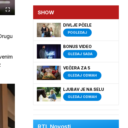
SHOW
Cijeli
zaslon
DIVLJE PČELE
POGLEDAJ
 Drugu
BONUS VIDEO
GLEDAJ SADA
tvenim
z
VEČERA ZA 5
GLEDAJ ODMAH
LJUBAV JE NA SELU
GLEDAJ ODMAH
RTL Novosti