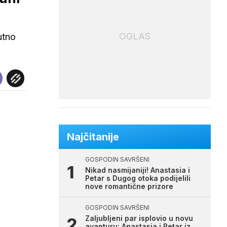
OGLAS
utno
Najčitanije
GOSPODIN SAVRŠENI
Nikad nasmijaniji! Anastasia i
Petar s Dugog otoka podijelili
nove romantične prizore
GOSPODIN SAVRŠENI
Zaljubljeni par isplovio u novu
avanturu: Anastasia i Petar iz