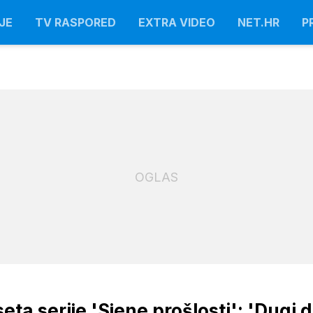
JE
TV RASPORED
EXTRA VIDEO
NET.HR
P
OGLAS
seta serije 'Sjene prošlosti': 'Dugi 