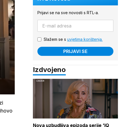
Prijavi se na sve novosti s RTL-a.
Slažem se s
uvjetima korištenja.
PRIJAVI SE
Izdvojeno
zi
jihovo
Nova uzbudljiva epizoda serije 'IQ