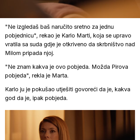
Loaded
:
93.86%
/
Upali
zvuk
"Ne izgledaš baš naručito sretno za jednu
pobjednicu", rekao je Karlo Marti, koja se upravo
vratila sa suda gdje je otkriveno da skrbništvo nad
Milom pripada njoj.
"Ne znam kakva je ovo pobjeda. Možda Pirova
pobjeda", rekla je Marta.
Karlo ju je pokušao utješiti govoreći da je, kakva
god da je, ipak pobjeda.