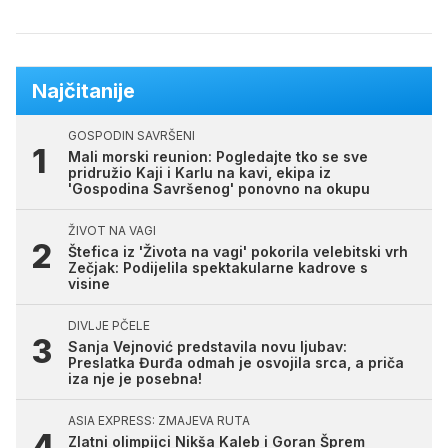
Najčitanije
GOSPODIN SAVRŠENI
Mali morski reunion: Pogledajte tko se sve
pridružio Kaji i Karlu na kavi, ekipa iz
'Gospodina Savršenog' ponovno na okupu
ŽIVOT NA VAGI
Štefica iz 'Života na vagi' pokorila velebitski vrh
Zečjak: Podijelila spektakularne kadrove s
visine
DIVLJE PČELE
Sanja Vejnović predstavila novu ljubav:
Preslatka Đurđa odmah je osvojila srca, a priča
iza nje je posebna!
ASIA EXPRESS: ZMAJEVA RUTA
Zlatni olimpijci Nikša Kaleb i Goran Šprem