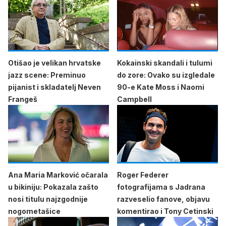
Otišao je velikan hrvatske
Kokainski skandali i tulumi
jazz scene: Preminuo
do zore: Ovako su izgledale
pijanist i skladatelj Neven
90-e Kate Moss i Naomi
Frangeš
Campbell
Ana Maria Marković očarala
Roger Federer
u bikiniju: Pokazala zašto
fotografijama s Jadrana
nosi titulu najzgodnije
razveselio fanove, objavu
nogometašice
komentirao i Tony Cetinski