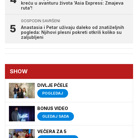
kreću u avanturu života 'Asia Express: Zmajeva
ruta'!
GOSPODIN SAVRŠENI
Anastasia i Petar uživaju daleko od znatiželjnih
pogleda: Njihovi plesni pokreti otkrili koliko su
zaljubljeni
SHOW
DIVLJE PČELE
POGLEDAJ
BONUS VIDEO
GLEDAJ SADA
VEČERA ZA 5