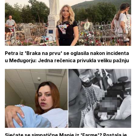
Petra iz 'Braka na prvu' se oglasila nakon incidenta
u Međugorju: Jedna rečenica privukla veliku pažnju
Sjećate se simpatične Manje iz 'Farme'? Postala je