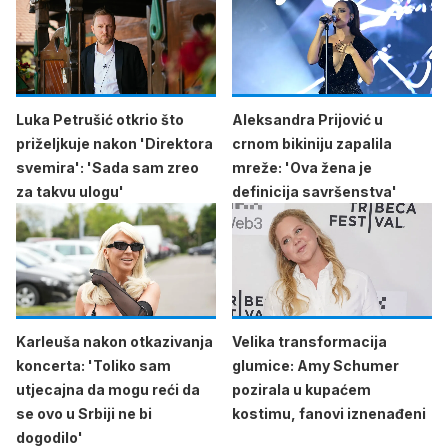
Luka Petrušić otkrio što
Aleksandra Prijović u
priželjkuje nakon 'Direktora
crnom bikiniju zapalila
svemira': 'Sada sam zreo
mreže: 'Ova žena je
za takvu ulogu'
definicija savršenstva'
Karleuša nakon otkazivanja
Velika transformacija
koncerta: 'Toliko sam
glumice: Amy Schumer
utjecajna da mogu reći da
pozirala u kupaćem
se ovo u Srbiji ne bi
kostimu, fanovi iznenađeni
dogodilo'