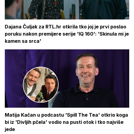
Dajana Čuljak za RTL.hr otkrila tko joj je prvi poslao
poruku nakon premijere serije 'IQ 160': 'Skinula mi je
kamen sa srca'
Matija Kačan u podcastu 'Spill The Tea' otkrio koga
bi iz 'Divljih pčela' vodio na pusti otok i tko najviše
jede