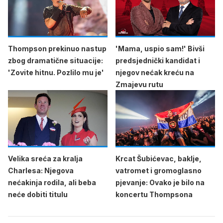
Thompson prekinuo nastup
'Mama, uspio sam!' Bivši
zbog dramatične situacije:
predsjednički kandidat i
'Zovite hitnu. Pozlilo mu je'
njegov nećak kreću na
Zmajevu rutu
Velika sreća za kralja
Krcat Šubićevac, baklje,
Charlesa: Njegova
vatromet i gromoglasno
nećakinja rodila, ali beba
pjevanje: Ovako je bilo na
neće dobiti titulu
koncertu Thompsona