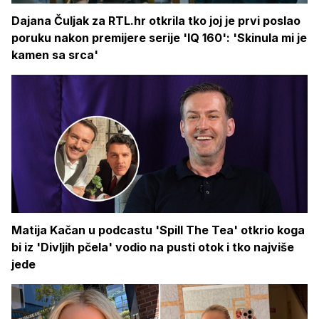
Dajana Čuljak za RTL.hr otkrila tko joj je prvi poslao
poruku nakon premijere serije 'IQ 160': 'Skinula mi je
kamen sa srca'
Matija Kačan u podcastu 'Spill The Tea' otkrio koga
bi iz 'Divljih pčela' vodio na pusti otok i tko najviše
jede