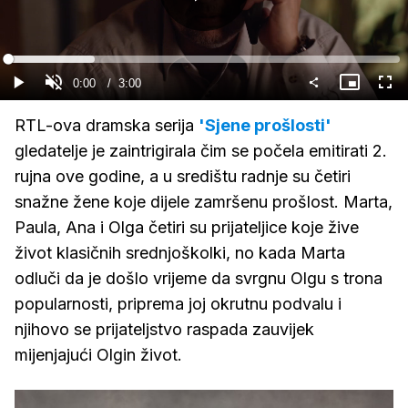
Gledaj
Loaded
:
22.13%
Current
0:00
/
Duration
3:00
Gledaj
Upali
Slika
Cijel
zvuk
u
zasl
slici
Time
RTL-ova dramska serija
'Sjene prošlosti'
gledatelje je zaintrigirala čim se počela emitirati 2.
rujna ove godine, a u središtu radnje su četiri
snažne žene koje dijele zamršenu prošlost. Marta,
Paula, Ana i Olga četiri su prijateljice koje žive
život klasičnih srednjoškolki, no kada Marta
odluči da je došlo vrijeme da svrgnu Olgu s trona
popularnosti, priprema joj okrutnu podvalu i
njihovo se prijateljstvo raspada zauvijek
mijenjajući Olgin život.