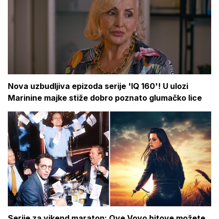
Nova uzbudljiva epizoda serije 'IQ 160'! U ulozi
Marinine majke stiže dobro poznato glumačko lice
Serije za vikend maraton: Ove Voyo hitove možete