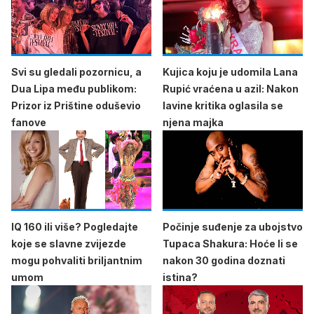
Svi su gledali pozornicu, a
Kujica koju je udomila Lana
Dua Lipa među publikom:
Rupić vraćena u azil: Nakon
Prizor iz Prištine oduševio
lavine kritika oglasila se
fanove
njena majka
IQ 160 ili više? Pogledajte
Počinje suđenje za ubojstvo
koje se slavne zvijezde
Tupaca Shakura: Hoće li se
mogu pohvaliti briljantnim
nakon 30 godina doznati
umom
istina?