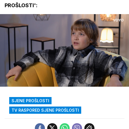
PROŠLOSTI':
Loaded
:
10.57%
/
Upali
zvuk
SJENE PROŠLOSTI
TV RASPORED SJENE PROŠLOSTI