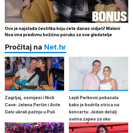
Ovo je najslađa čestitka koju ćete danas vidjeti! Maleni
Noa ima predivnu božićnu poruku za sve gledatelje
Pročitaj na
Net.hr
Zagrljaj, osmijesi i Nick
Lejdi Perković pokazala
Cave: Jelena Perčin i Ante
kako je bodrila strica na
Gelo ukrali pažnju u Puli
koncertu: Jedan detalj
svima zapeo za oko