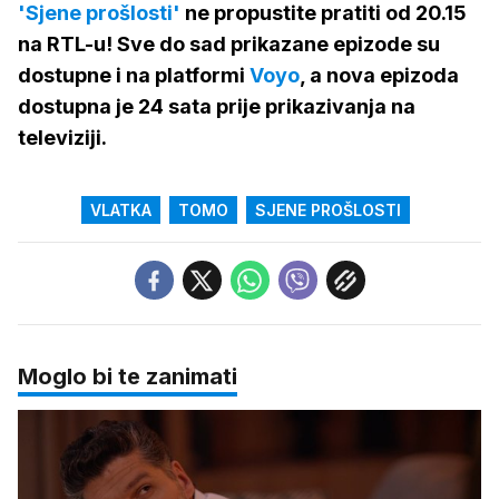
'Sjene prošlosti'
ne propustite pratiti od 20.15
na RTL-u! Sve do sad prikazane epizode su
dostupne i na platformi
Voyo
, a nova epizoda
dostupna je 24 sata prije prikazivanja na
televiziji.
VLATKA
TOMO
SJENE PROŠLOSTI
Moglo bi te zanimati