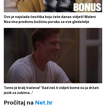
Ovo je najslađa čestitka koju ćete danas vidjeti! Maleni
Noa ima predivnu božićnu poruku za sve gledatelje
Tomo je kralj tračeva! 'Sad ćeš ti vidjeti kome ću ja držati
jezik za zubima...'
Pročitaj na
Net.hr