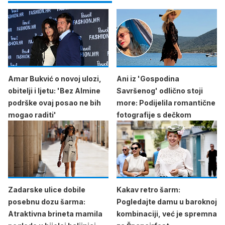
Amar Bukvić o novoj ulozi,
Ani iz 'Gospodina
obitelji i ljetu: 'Bez Almine
Savršenog' odlično stoji
podrške ovaj posao ne bih
more: Podijelila romantične
mogao raditi'
fotografije s dečkom
Zadarske ulice dobile
Kakav retro šarm:
posebnu dozu šarma:
Pogledajte damu u baroknoj
Atraktivna brineta mamila
kombinaciji, već je spremna