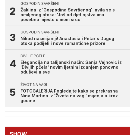
GOSPODIN SAVRŠENI
Žaklina iz 'Gospodina Savršenog' javila se s
omiljenog otoka: 'Još od djetinjstva ima
posebno mjesto u mom srcu'
GOSPODIN SAVRŠENI
Nikad nasmijaniji! Anastasia i Petar s Dugog
otoka podijelili nove romantične prizore
DIVLJE PČELE
Elegancija na talijanski način: Sanja Vejnović iz
'Divljih pčela' novim ljetnim izdanjem ponovno
oduševila sve
ŽIVOT NA VAGI
FOTOGALERIJA Pogledajte kako se prekrasna
Nina Martina iz 'Života na vagi' mijenjala kroz
godine
SHOW