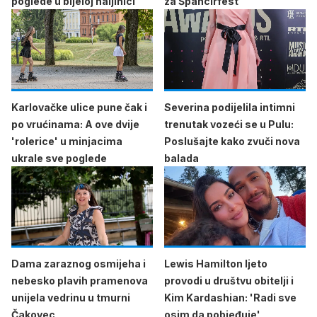
poglede u bijeloj haljinici
za Špancirfest
Karlovačke ulice pune čak i
Severina podijelila intimni
po vrućinama: A ove dvije
trenutak vozeći se u Pulu:
'rolerice' u minjacima
Poslušajte kako zvuči nova
ukrale sve poglede
balada
Dama zaraznog osmijeha i
Lewis Hamilton ljeto
nebesko plavih pramenova
provodi u društvu obitelji i
unijela vedrinu u tmurni
Kim Kardashian: 'Radi sve
Čakovec
osim da pobjeđuje'