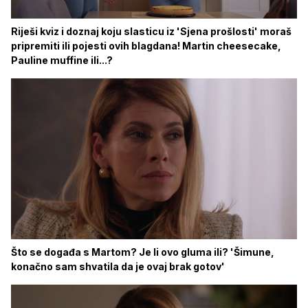
Riješi kviz i doznaj koju slasticu iz 'Sjena prošlosti' moraš
pripremiti ili pojesti ovih blagdana! Martin cheesecake,
Pauline muffine ili...?
Što se događa s Martom? Je li ovo gluma ili? 'Šimune,
konačno sam shvatila da je ovaj brak gotov'