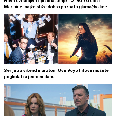
Nova uzbudljiva epizoda serije 'IQ 160'! U ulozi
Marinine majke stiže dobro poznato glumačko lice
Serije za vikend maraton: Ove Voyo hitove možete
pogledati u jednom dahu