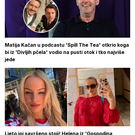
Matija Kačan u podcastu 'Spill The Tea' otkrio koga
bi iz 'Divljih pčela' vodio na pusti otok i tko najviše
jede
Ljeto joj savršeno stoji! Helena iz 'Gospodina