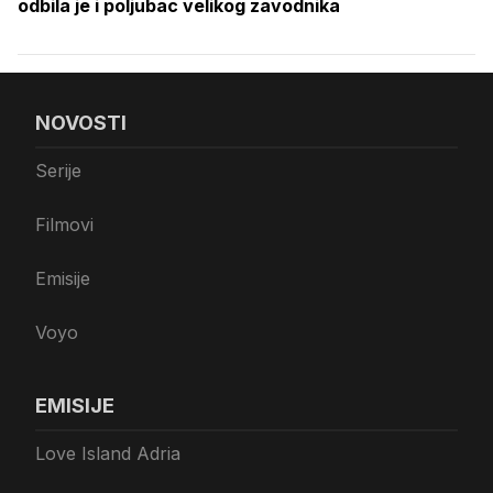
odbila je i poljubac velikog zavodnika
NOVOSTI
Serije
Filmovi
Emisije
Voyo
EMISIJE
Love Island Adria