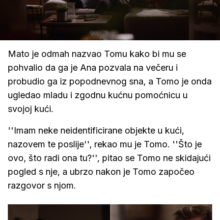
Loaded
:
33.22%
/
Upali
zvuk
Mato je odmah nazvao Tomu kako bi mu se
pohvalio da ga je Ana pozvala na večeru i
probudio ga iz popodnevnog sna, a Tomo je onda
ugledao mladu i zgodnu kućnu pomoćnicu u
svojoj kući.
''Imam neke neidentificirane objekte u kući,
nazovem te poslije'', rekao mu je Tomo. ''Što je
ovo, što radi ona tu?'', pitao se Tomo ne skidajući
pogled s nje, a ubrzo nakon je Tomo započeo
razgovor s njom.