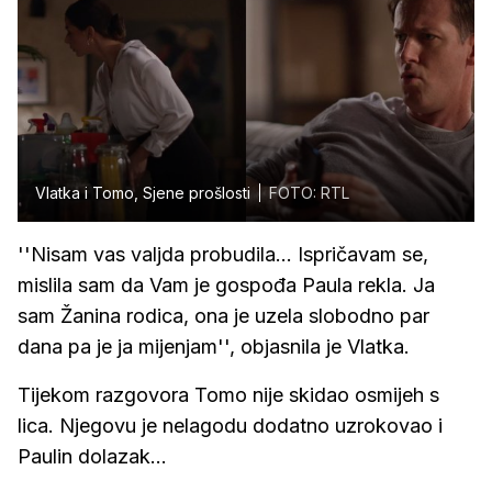
Vlatka i Tomo, Sjene prošlosti
FOTO: RTL
''Nisam vas valjda probudila... Ispričavam se,
mislila sam da Vam je gospođa Paula rekla. Ja
sam Žanina rodica, ona je uzela slobodno par
dana pa je ja mijenjam'', objasnila je Vlatka.
Tijekom razgovora Tomo nije skidao osmijeh s
lica. Njegovu je nelagodu dodatno uzrokovao i
Paulin dolazak...