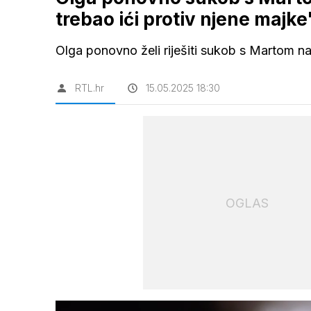
trebao ići protiv njene majke
Olga ponovno želi riješiti sukob s Martom na 
RTL.hr
15.05.2025 18:30
OGLAS