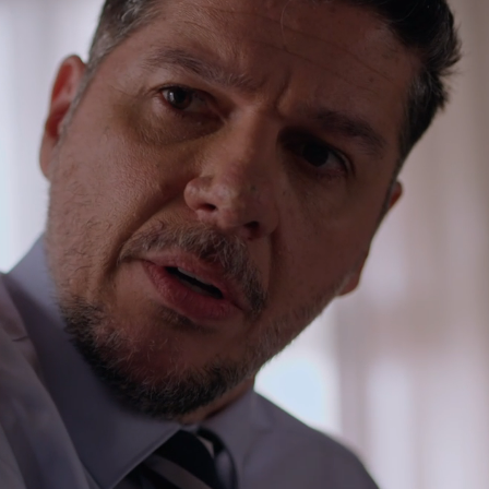
Loaded
:
100.00%