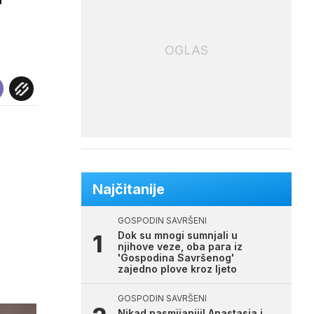
OGLAS
Najčitanije
GOSPODIN SAVRŠENI
Dok su mnogi sumnjali u
njihove veze, oba para iz
'Gospodina Savršenog'
zajedno plove kroz ljeto
GOSPODIN SAVRŠENI
Nikad nasmijaniji! Anastasia i