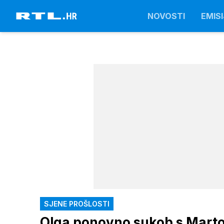
NOVOSTI
EMISI
SJENE PROŠLOSTI
Olga ponovno sukob s Martom 