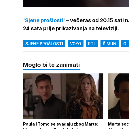
/
Upali
zvuk
'Sjene prošlosti'
– večeras od 20.15 sati 
24 sata prije prikazivanja na televiziji.
SJENE PROŠLOSTI
VOYO
RTL
ŠIMUN
OL
Moglo bi te zanimati
Paula i Tomo se svađaju zbog Marte:
Marta soci