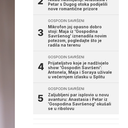
Petar s Dugog otoka podijelili
nove romantične prizore
GOSPODIN SAVRŠENI
Mikrofon joj opasno dobro
stoji: Maja iz 'Gospodina
Savršenog' iznenadila novim
potezom, pogledajte što je
radila na terenu
GOSPODIN SAVRŠENI
Prijateljstvo koje je nadživjelo
show 'Gospodin Savršeni':
Antonela, Maja i Soraya uživale
u večernjem izlasku u Splitu
GOSPODIN SAVRŠENI
Zaljubljeni par isplovio u novu
avanturu: Anastasia i Petar iz
'Gospodina Savršenog' okušali
se u ribolovu