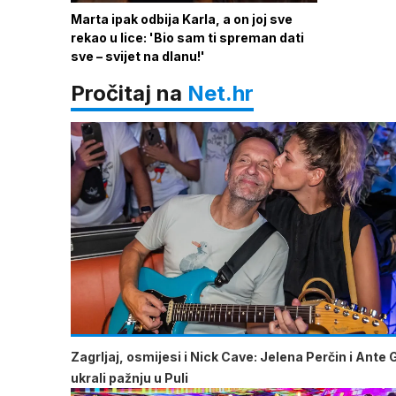
Marta ipak odbija Karla, a on joj sve
rekao u lice: 'Bio sam ti spreman dati
sve – svijet na dlanu!'
Pročitaj na
Net.hr
Zagrljaj, osmijesi i Nick Cave: Jelena Perčin i Ante 
ukrali pažnju u Puli