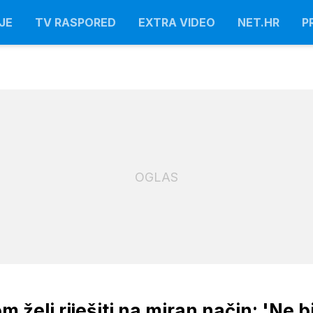
JE
TV RASPORED
EXTRA VIDEO
NET.HR
P
OGLAS
želi riješiti na miran način: 'Ne b