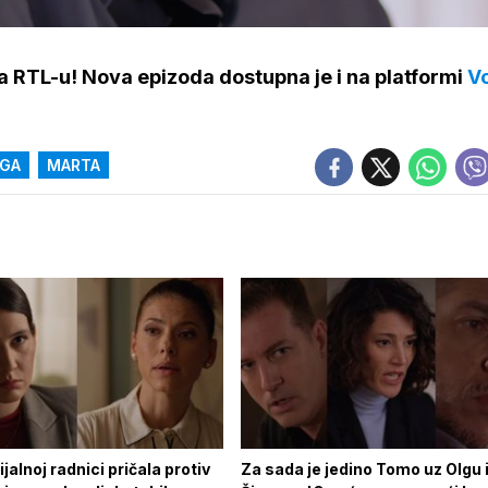
na RTL-u! Nova epizoda dostupna je i na platformi
V
GA
MARTA
jalnoj radnici pričala protiv
Za sada je jedino Tomo uz Olgu 