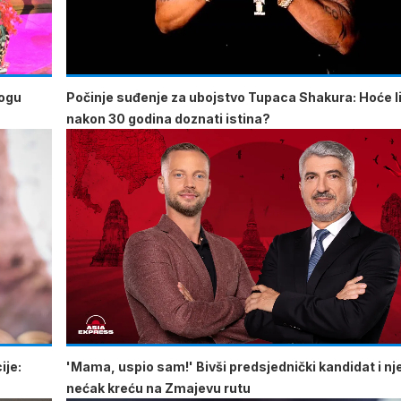
mogu
Počinje suđenje za ubojstvo Tupaca Shakura: Hoće li
nakon 30 godina doznati istina?
ije:
'Mama, uspio sam!' Bivši predsjednički kandidat i n
nećak kreću na Zmajevu rutu