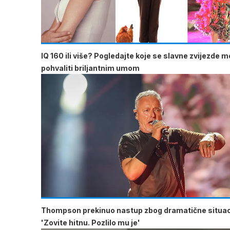
IQ 160 ili više? Pogledajte koje se slavne zvijezde 
pohvaliti briljantnim umom
Thompson prekinuo nastup zbog dramatične situac
'Zovite hitnu. Pozlilo mu je'