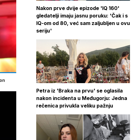
Nakon prve dvije epizode 'IQ 160'
gledatelji imaju jasnu poruku: 'Čak i s
IQ-om od 80, već sam zaljubljen u ovu
seriju'
kon
Petra iz 'Braka na prvu' se oglasila
nakon incidenta u Međugorju: Jedna
rečenica privukla veliku pažnju