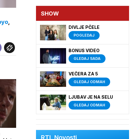
SHOW
oyo
,
DIVLJE PČELE
POGLEDAJ
BONUS VIDEO
GLEDAJ SADA
VEČERA ZA 5
GLEDAJ ODMAH
LJUBAV JE NA SELU
GLEDAJ ODMAH
i
RTL Novosti