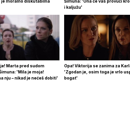
 je moralno diskutabilna
Šimuna: 'Ona će vas provući kro
i kaljužu'
 je! Marta pred sudom
Opa! Viktorija se zanima za Karl
Šimuna: 'Mila je moja!
'Zgodan je, osim toga je vrlo us
a nju – nikad je nećeš dobiti'
bogat'