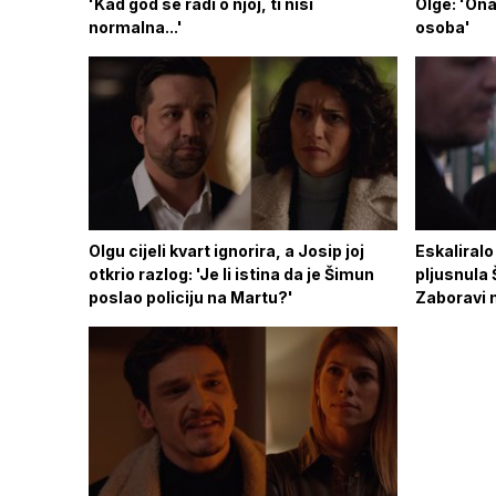
'Kad god se radi o njoj, ti nisi
Olge: 'Ona
normalna...'
osoba'
Olgu cijeli kvart ignorira, a Josip joj
Eskaliralo
otkrio razlog: 'Je li istina da je Šimun
pljusnula 
poslao policiju na Martu?'
Zaboravi n