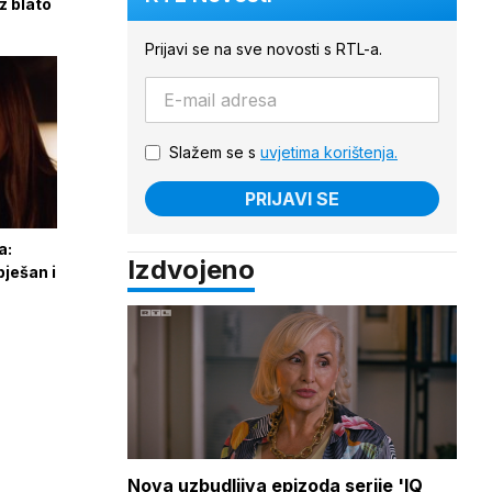
z blato
Prijavi se na sve novosti s RTL-a.
Slažem se s
uvjetima korištenja.
PRIJAVI SE
a:
Izdvojeno
pješan i
Nova uzbudljiva epizoda serije 'IQ