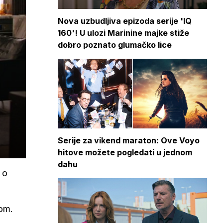
Nova uzbudljiva epizoda serije 'IQ
160'! U ulozi Marinine majke stiže
dobro poznato glumačko lice
Serije za vikend maraton: Ove Voyo
hitove možete pogledati u jednom
dahu
 o
gom.