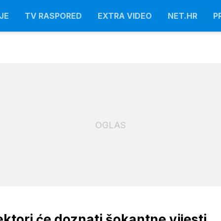
JE
TV RASPORED
EXTRA VIDEO
NET.HR
P
OGLAS
ektori će doznati šokantne vijesti