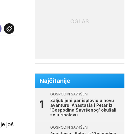
OGLAS
Najčitanije
GOSPODIN SAVRŠENI
Zaljubljeni par isplovio u novu
avanturu: Anastasia i Petar iz
'Gospodina Savršenog' okušali
se u ribolovu
je još
GOSPODIN SAVRŠENI
Anastasia i Petar iz 'Gospodina