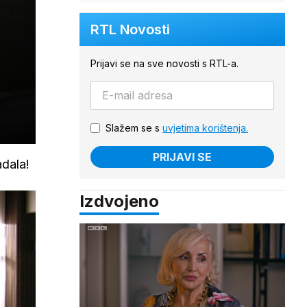
RTL Novosti
Prijavi se na sve novosti s RTL-a.
Slažem se s
uvjetima korištenja.
PRIJAVI SE
adala!
Izdvojeno