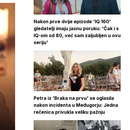
Nakon prve dvije epizode 'IQ 160'
gledatelji imaju jasnu poruku: 'Čak i s
IQ-om od 80, već sam zaljubljen u ovu
seriju'
Petra iz 'Braka na prvu' se oglasila
nakon incidenta u Međugorju: Jedna
rečenica privukla veliku pažnju