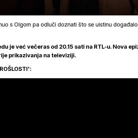
inuo s Olgom pa odluči doznati što se uistinu događalo
du je već večeras od 20.15 sati na RTL-u. Nova ep
rije prikazivanja na televiziji.
ROŠLOSTI':