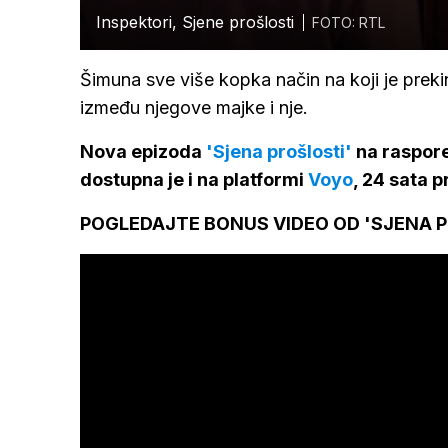
Inspektori, Sjene prošlosti
FOTO: RTL
Šimuna sve više kopka način na koji je prek
između njegove majke i nje.
Nova epizoda
'Sjena prošlosti'
na raspore
dostupna je i na platformi
Voyo
, 24 sata p
POGLEDAJTE BONUS VIDEO OD 'SJENA P