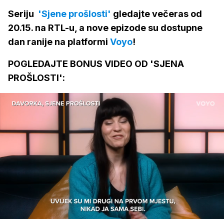
Seriju
'Sjene prošlosti'
gledajte večeras od
20.15. na RTL-u, a nove epizode su dostupne
dan ranije na platformi
Voyo
!
POGLEDAJTE BONUS VIDEO OD 'SJENA
PROŠLOSTI':
Loaded
:
26.00%
/
Upali
zvuk