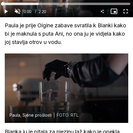
Gledaj
Loaded
:
28.33%
Current
0:00
/
Duration
2:20
Gledaj
Upali
Slika
Cijel
zvuk
u
zasl
slici
Time
Paula je prije Olgine zabave svratila k Blanki kako
bi je maknula s puta Ani, no ona ju je vidjela kako
joj stavlja otrov u vodu.
Paula, Sjene prošlosti
FOTO: RTL
Blanka ju je pitala za njezinu laž kako je opekla