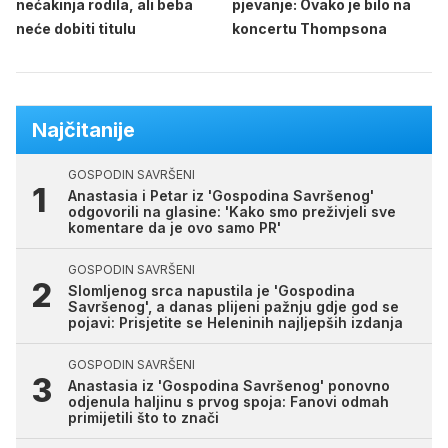
nećakinja rodila, ali beba
pjevanje: Ovako je bilo na
neće dobiti titulu
koncertu Thompsona
Najčitanije
GOSPODIN SAVRŠENI
Anastasia i Petar iz 'Gospodina Savršenog'
odgovorili na glasine: 'Kako smo preživjeli sve
komentare da je ovo samo PR'
GOSPODIN SAVRŠENI
Slomljenog srca napustila je 'Gospodina
Savršenog', a danas plijeni pažnju gdje god se
pojavi: Prisjetite se Heleninih najljepših izdanja
GOSPODIN SAVRŠENI
Anastasia iz 'Gospodina Savršenog' ponovno
odjenula haljinu s prvog spoja: Fanovi odmah
primijetili što to znači