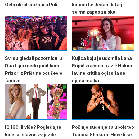
Gelo ukrali pažnju u Puli
koncertu: Jedan detalj
svima zapeo za oko
Svi su gledali pozornicu, a
Kujica koju je udomila Lana
Dua Lipa među publikom:
Rupić vraćena u azil: Nakon
Prizor iz Prištine oduševio
lavine kritika oglasila se
fanove
njena majka
IQ 160 ili više? Pogledajte
Počinje suđenje za ubojstvo
koje se slavne zvijezde
Tupaca Shakura: Hoće li se