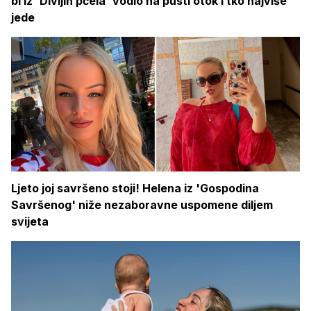
bi iz 'Divljih pčela' vodio na pusti otok i tko najviše
jede
Ljeto joj savršeno stoji! Helena iz 'Gospodina
Savršenog' niže nezaboravne uspomene diljem
svijeta