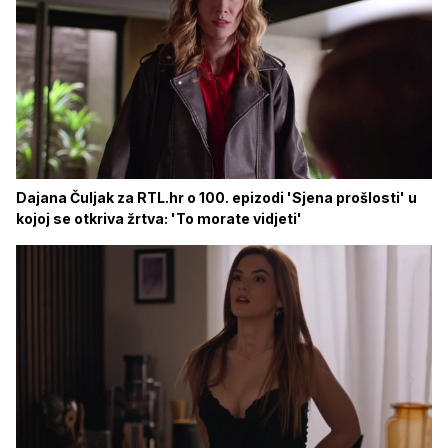
Dajana Čuljak za RTL.hr o 100. epizodi 'Sjena prošlosti' u
kojoj se otkriva žrtva: 'To morate vidjeti'