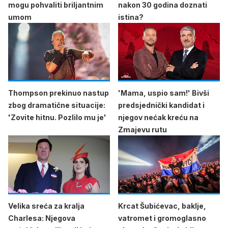
mogu pohvaliti briljantnim
nakon 30 godina doznati
umom
istina?
Thompson prekinuo nastup
'Mama, uspio sam!' Bivši
zbog dramatične situacije:
predsjednički kandidat i
'Zovite hitnu. Pozlilo mu je'
njegov nećak kreću na
Zmajevu rutu
Velika sreća za kralja
Krcat Šubićevac, baklje,
Charlesa: Njegova
vatromet i gromoglasno