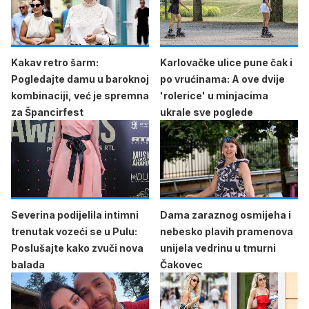
Kakav retro šarm:
Karlovačke ulice pune čak i
Pogledajte damu u baroknoj
po vrućinama: A ove dvije
kombinaciji, već je spremna
'rolerice' u minjacima
za Špancirfest
ukrale sve poglede
Severina podijelila intimni
Dama zaraznog osmijeha i
trenutak vozeći se u Pulu:
nebesko plavih pramenova
Poslušajte kako zvuči nova
unijela vedrinu u tmurni
balada
Čakovec