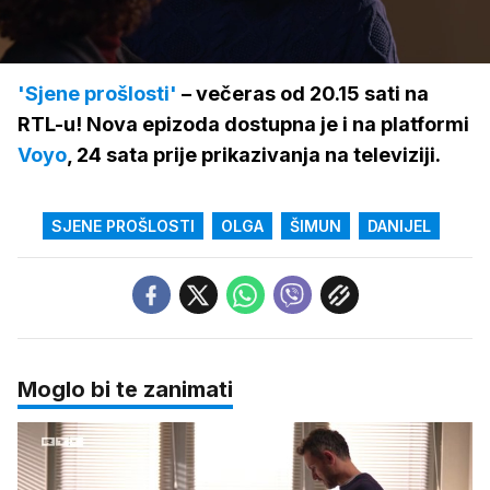
Loaded
:
100.00%
/
Upali
zvuk
'Sjene prošlosti'
– večeras od 20.15 sati na
RTL-u! Nova epizoda dostupna je i na platformi
Voyo
, 24 sata prije prikazivanja na televiziji.
SJENE PROŠLOSTI
OLGA
ŠIMUN
DANIJEL
Moglo bi te zanimati