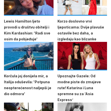
Lewis Hamilton ljeto
Korzo doslovno vrvi
provodi u društvu obitelji i
ljepoticama: Dvije plavuše
Kim Kardashian: 'Radi sve
ostavile bez daha, a
osim da pobjeđuje'
izgledaju kao blizanke
Korčula joj donijela mir, a
Upoznajte Gazele: Od
Italija oduševila: 'Potpuna
modne piste do zmajeve
neopterećenost naljepši je
rute! Katarina i Luna
dio odmora'
spremne su za ‘Asia
Express’