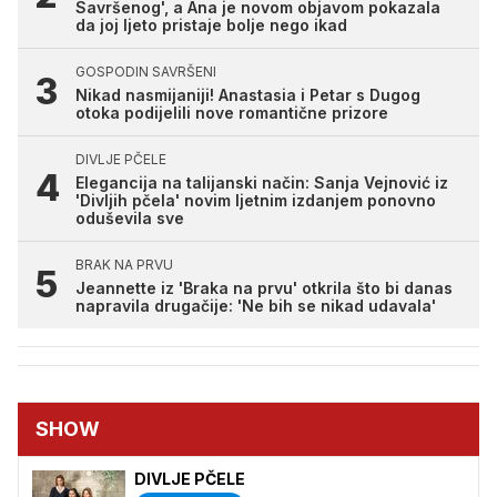
Savršenog', a Ana je novom objavom pokazala
da joj ljeto pristaje bolje nego ikad
GOSPODIN SAVRŠENI
Nikad nasmijaniji! Anastasia i Petar s Dugog
otoka podijelili nove romantične prizore
DIVLJE PČELE
Elegancija na talijanski način: Sanja Vejnović iz
'Divljih pčela' novim ljetnim izdanjem ponovno
oduševila sve
BRAK NA PRVU
Jeannette iz 'Braka na prvu' otkrila što bi danas
napravila drugačije: 'Ne bih se nikad udavala'
SHOW
DIVLJE PČELE