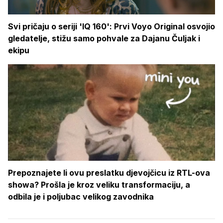
Svi pričaju o seriji 'IQ 160': Prvi Voyo Original osvojio
gledatelje, stižu samo pohvale za Dajanu Čuljak i
ekipu
Prepoznajete li ovu preslatku djevojčicu iz RTL-ova
showa? Prošla je kroz veliku transformaciju, a
odbila je i poljubac velikog zavodnika