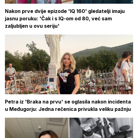
Nakon prve dvije epizode 'IQ 160' gledatelji imaju
jasnu poruku: 'Čak i s IQ-om od 80, već sam
zaljubljen u ovu seriju'
Petra iz 'Braka na prvu' se oglasila nakon incidenta
u Međugorju: Jedna rečenica privukla veliku pažnju