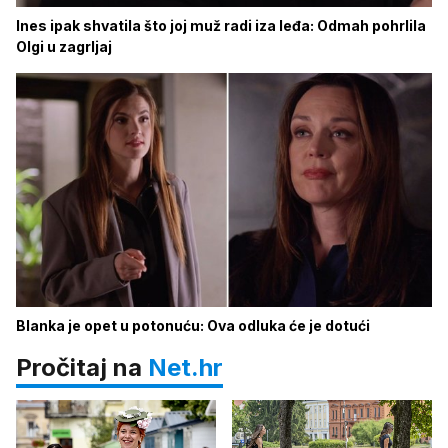
Ines ipak shvatila što joj muž radi iza leđa: Odmah pohrlila
Olgi u zagrljaj
Blanka je opet u potonuću: Ova odluka će je dotući
Pročitaj na
Net.hr