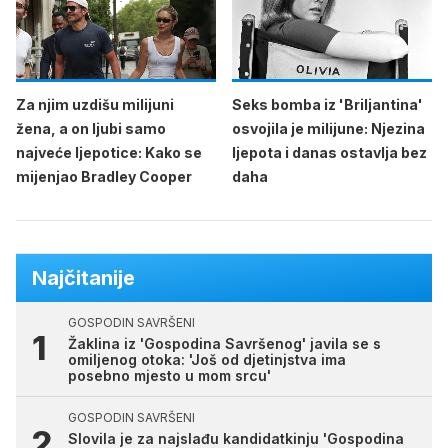
Za njim uzdišu milijuni
Seks bomba iz 'Briljantina'
žena, a on ljubi samo
osvojila je milijune: Njezina
najveće ljepotice: Kako se
ljepota i danas ostavlja bez
mijenjao Bradley Cooper
daha
Najčitanije
GOSPODIN SAVRŠENI
Žaklina iz 'Gospodina Savršenog' javila se s
omiljenog otoka: 'Još od djetinjstva ima
posebno mjesto u mom srcu'
GOSPODIN SAVRŠENI
Slovila je za najslađu kandidatkinju 'Gospodina