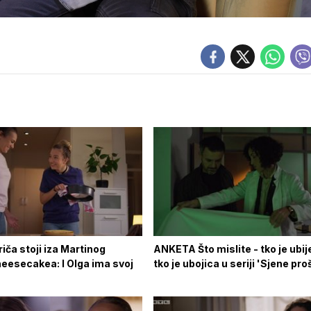
riča stoji iza Martinog
ANKETA Što mislite - tko je ubij
heesecakea: I Olga ima svoj
tko je ubojica u seriji 'Sjene pro