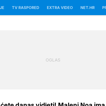
JE
TV RASPORED
EXTRA VIDEO
NET.HR
P
OGLAS
 ćete danas vidjeti! Maleni Noa ima