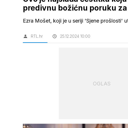
predivnu božićnu poruku za 
Ezra Mošet, koji je u seriji 'Sjene prošlosti' 
RTL.hr
25.12.2024 10:00
OGLAS