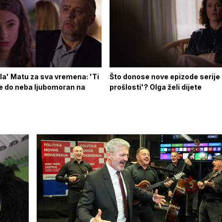
la' Matu za sva vremena: 'Ti
Što donose nove epizode serije
i je do neba ljubomoran na
prošlosti'? Olga želi dijete