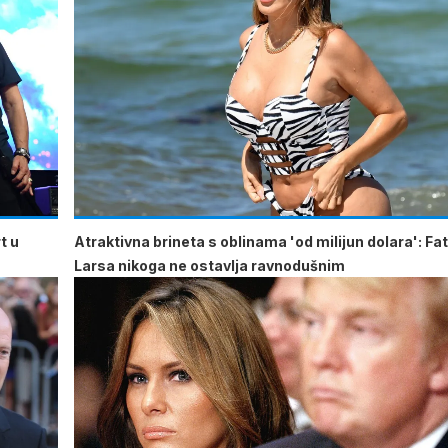
t u
Atraktivna brineta s oblinama 'od milijun dolara': Fa
Larsa nikoga ne ostavlja ravnodušnim