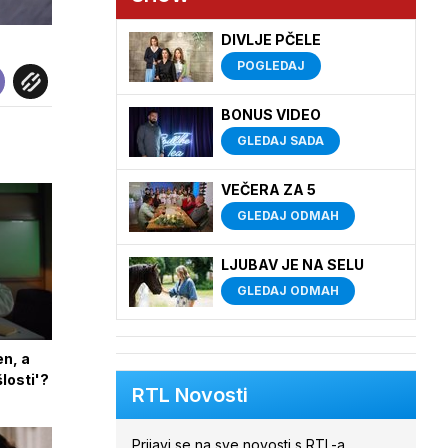
DIVLJE PČELE
POGLEDAJ
BONUS VIDEO
GLEDAJ SADA
VEČERA ZA 5
GLEDAJ ODMAH
LJUBAV JE NA SELU
GLEDAJ ODMAH
en, a
šlosti'?
RTL Novosti
Prijavi se na sve novosti s RTL-a.