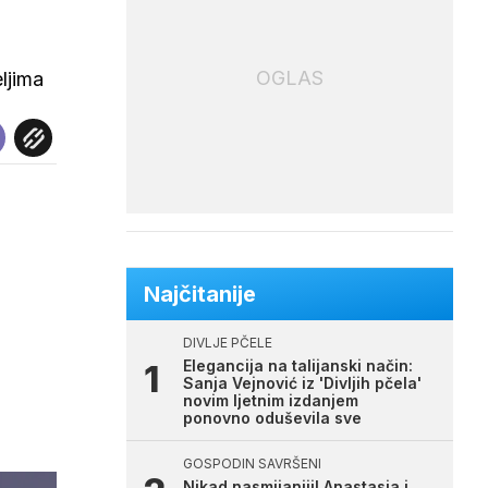
OGLAS
eljima
Najčitanije
DIVLJE PČELE
Elegancija na talijanski način:
Sanja Vejnović iz 'Divljih pčela'
novim ljetnim izdanjem
ponovno oduševila sve
GOSPODIN SAVRŠENI
Nikad nasmijaniji! Anastasia i