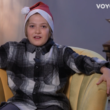
Loaded
:
100.00%