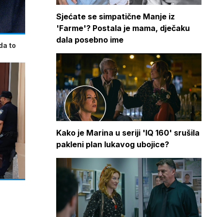
Sjećate se simpatične Manje iz
'Farme'? Postala je mama, dječaku
dala posebno ime
da to
Kako je Marina u seriji 'IQ 160' srušila
pakleni plan lukavog ubojice?