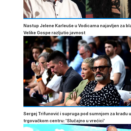
Nastup Jelene Karleuše u Vodicama najavljen za b
Velike Gospe razljutio javnost
Sergej Trifunović i supruga pod sumnjom za krađu 
trgovačkom centru: 'Slučajno u vrećici'