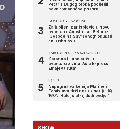
Petar s Dugog otoka podijelili
nove romantične prizore
GOSPODIN SAVRŠENI
Zaljubljeni par isplovio u novu
avanturu: Anastasia i Petar iz
'Gospodina Savršenog' okušali
se u ribolovu
ASIA EXPRESS: ZMAJEVA RUTA
Katarina i Luna stižu u
avanturu života 'Asia Express:
Zmajeva ruta'!
IQ 160
Nepogrešiva kemija Marine i
Tomislava drži nas uz seriju 'IQ
160': 'Halo, slatki, dođi ovdje!'
SHOW