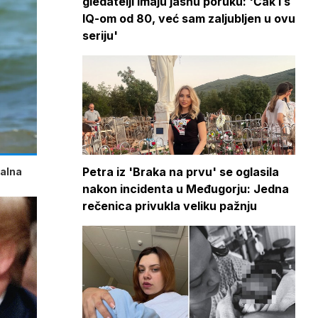
gledatelji imaju jasnu poruku: 'Čak i s
IQ-om od 80, već sam zaljubljen u ovu
seriju'
Petra iz 'Braka na prvu' se oglasila
talna
nakon incidenta u Međugorju: Jedna
rečenica privukla veliku pažnju