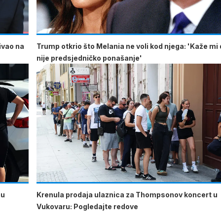
ćivao na
Trump otkrio što Melania ne voli kod njega: 'Kaže mi 
nije predsjedničko ponašanje'
 u
Krenula prodaja ulaznica za Thompsonov koncert u
Vukovaru: Pogledajte redove