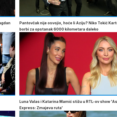
lagdan
Pantovčak nije osvojio, hoće li Aziju? Niko Tokić Kart
borbi za opstanak 6000 kilometara daleko
u
Luna Valas i Katarina Mamić stižu u RTL-ov show 'As
Express: Zmajeva ruta'