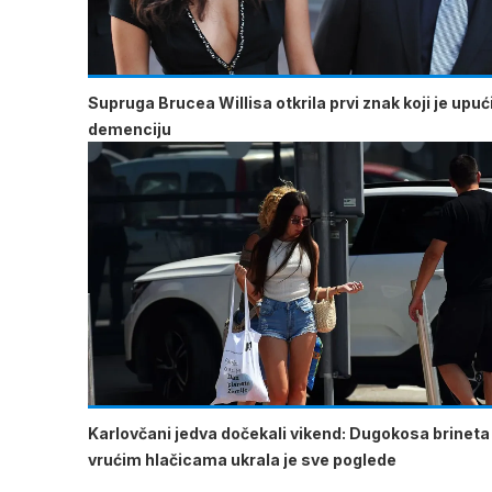
Supruga Brucea Willisa otkrila prvi znak koji je upu
demenciju
Karlovčani jedva dočekali vikend: Dugokosa brineta
vrućim hlačicama ukrala je sve poglede