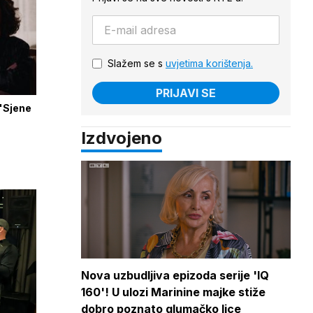
Slažem se s
uvjetima korištenja.
PRIJAVI SE
 'Sjene
Izdvojeno
Nova uzbudljiva epizoda serije 'IQ
160'! U ulozi Marinine majke stiže
dobro poznato glumačko lice