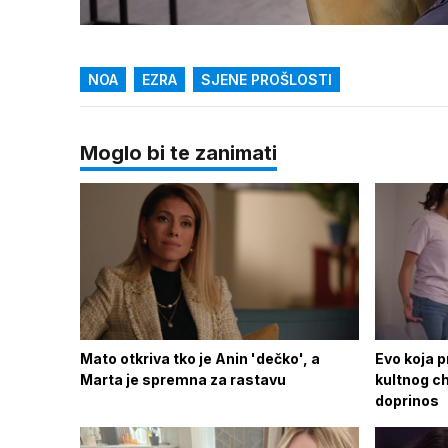
/
Upali
zvuk
NOA
EZRA
SJENE PROŠLOSTI
Moglo bi te zanimati
Mato otkriva tko je Anin 'dečko', a
Evo koja p
Marta je spremna za rastavu
kultnog c
doprinos