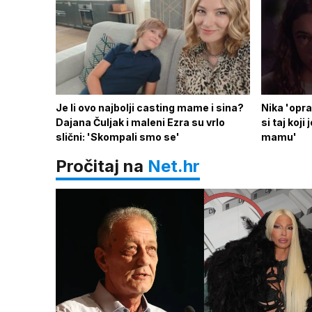
Je li ovo najbolji casting mame i sina?
Nika 'opra
Dajana Čuljak i maleni Ezra su vrlo
si taj koj
slični: 'Skompali smo se'
mamu'
Pročitaj na
Net.hr