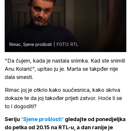
Rimac, Sjene prošlosti
FOTO: RTL
"Da čujem, kada je nastala snimka. Kad ste snimili
Anu Kolarić", upitao ju je. Marta se takpđer nije
dala smesti.
Rimac joj je otkrio kako suučesnica, kako skriva
dokaze te da joj također prijeti zatvor. Hoće li se
to i dogoditi?
Seriju
'Sjene prošlosti'
gledajte od ponedjeljka
do petka od 20.15 na RTL-u, a dan ranije je