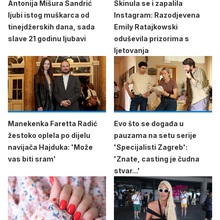
Antonija Mišura Sandrić
Skinula se i zapalila
ljubi istog muškarca od
Instagram: Razodjevena
tinejdžerskih dana, sada
Emily Ratajkowski
slave 21 godinu ljubavi
oduševila prizorima s
ljetovanja
Manekenka Faretta Radić
Evo što se događa u
žestoko oplela po dijelu
pauzama na setu serije
navijača Hajduka: 'Može
'Specijalisti Zagreb':
vas biti sram'
'Znate, casting je čudna
stvar...'