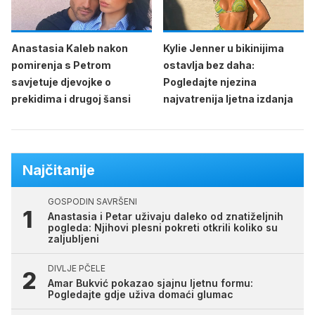
Anastasia Kaleb nakon
Kylie Jenner u bikinijima
pomirenja s Petrom
ostavlja bez daha:
savjetuje djevojke o
Pogledajte njezina
prekidima i drugoj šansi
najvatrenija ljetna izdanja
Najčitanije
GOSPODIN SAVRŠENI
Anastasia i Petar uživaju daleko od znatiželjnih
pogleda: Njihovi plesni pokreti otkrili koliko su
zaljubljeni
DIVLJE PČELE
Amar Bukvić pokazao sjajnu ljetnu formu:
Pogledajte gdje uživa domaći glumac