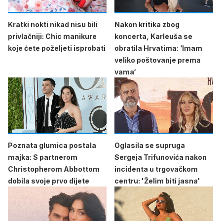
Kratki nokti nikad nisu bili
Nakon kritika zbog
privlačniji: Chic manikure
koncerta, Karleuša se
koje ćete poželjeti isprobati
obratila Hrvatima: ‘Imam
veliko poštovanje prema
vama‘
Poznata glumica postala
Oglasila se supruga
majka: S partnerom
Sergeja Trifunovića nakon
Christopherom Abbottom
incidenta u trgovačkom
dobila svoje prvo dijete
centru: 'Želim biti jasna'