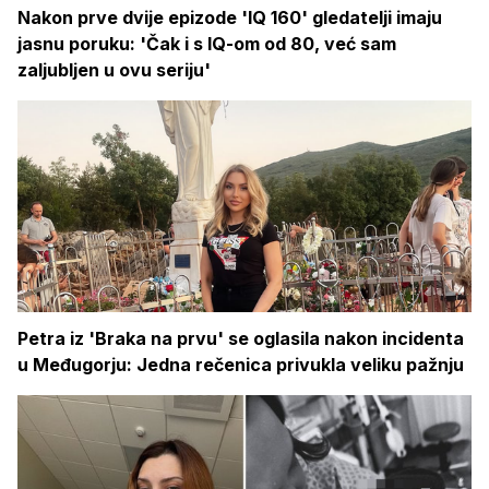
Nakon prve dvije epizode 'IQ 160' gledatelji imaju
jasnu poruku: 'Čak i s IQ-om od 80, već sam
zaljubljen u ovu seriju'
Petra iz 'Braka na prvu' se oglasila nakon incidenta
u Međugorju: Jedna rečenica privukla veliku pažnju