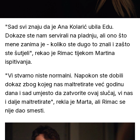
Loaded
:
81.32%
/
Upali
zvuk
"Sad svi znaju da je Ana Kolarić ubila Edu.
Dokaze ste nam servirali na pladnju, ali ono što
mene zanima je - koliko ste dugo to znali i zašto
ste šutjeli", rekao je Rimac tijekom Martina
ispitivanja.
"Vi stvarno niste normalni. Napokon ste dobili
dokaz zbog kojeg nas maltretirate već godinu
dana i sad umjesto da zatvorite ovaj slučaj, vi nas
i dalje maltretirate", rekla je Marta, ali Rimac se
nije dao smesti.