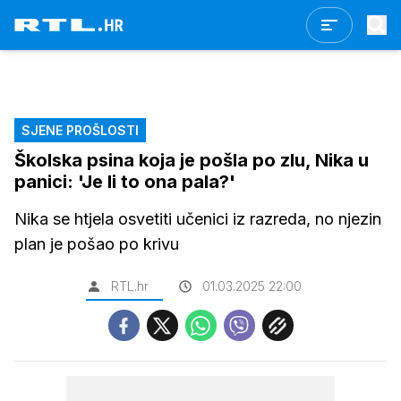
SJENE PROŠLOSTI
Školska psina koja je pošla po zlu, Nika u
panici: 'Je li to ona pala?'
Nika se htjela osvetiti učenici iz razreda, no njezin
plan je pošao po krivu
RTL.hr
01.03.2025 22:00