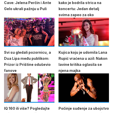
Cave: Jelena Perčin i Ante
kako je bodrila strica na
Gelo ukrali pažnju u Puli
koncertu: Jedan detalj
svima zapeo za oko
Svi su gledali pozornicu, a
Kujica koju je udomila Lana
Dua Lipa među publikom:
Rupić vraćena u azil: Nakon
Prizor iz Prištine oduševio
lavine kritika oglasila se
fanove
njena majka
IQ 160 ili više? Pogledajte
Počinje suđenje za ubojstvo