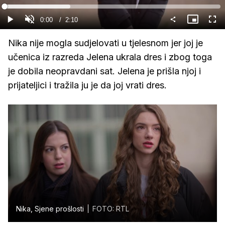
Gledaj
Loaded
:
30.52%
Current
0:00
/
Duration
2:10
Gledaj
Upali
Slika
Cijel
zvuk
u
zasl
slici
Time
Nika nije mogla sudjelovati u tjelesnom jer joj je
učenica iz razreda Jelena ukrala dres i zbog toga
je dobila neopravdani sat. Jelena je prišla njoj i
prijateljici i tražila ju je da joj vrati dres.
Nika, Sjene prošlosti
FOTO: RTL