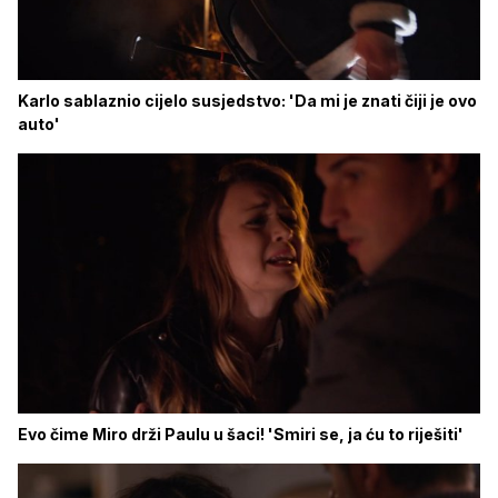
Karlo sablaznio cijelo susjedstvo: 'Da mi je znati čiji je ovo
auto'
Evo čime Miro drži Paulu u šaci! 'Smiri se, ja ću to riješiti'