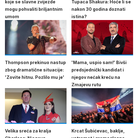
koje se slavne zvijezde
Tupaca Shakura: Hoće li se
mogu pohvaliti briljantnim
nakon 30 godina doznati
umom
istina?
Thompson prekinuo nastup
'Mama, uspio sam!' Bivši
zbog dramatične situacije:
predsjednički kandidat i
'Zovite hitnu. Pozlilo mu je'
njegov nećak kreću na
Zmajevu rutu
Velika sreća za kralja
Krcat Šubićevac, baklje,