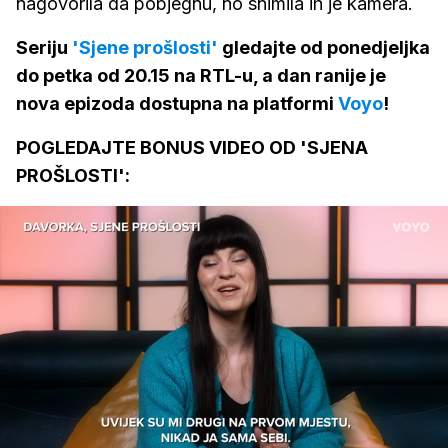
nagovorila da pobjegnu, no snimila ih je kamera.
Seriju
'Sjene prošlosti'
gledajte od ponedjeljka
do petka od 20.15 na RTL-u, a dan ranije je
nova epizoda dostupna na platformi
Voyo
!
POGLEDAJTE BONUS VIDEO OD 'SJENA
PROŠLOSTI':
Loaded
:
30.35%
/
Upali