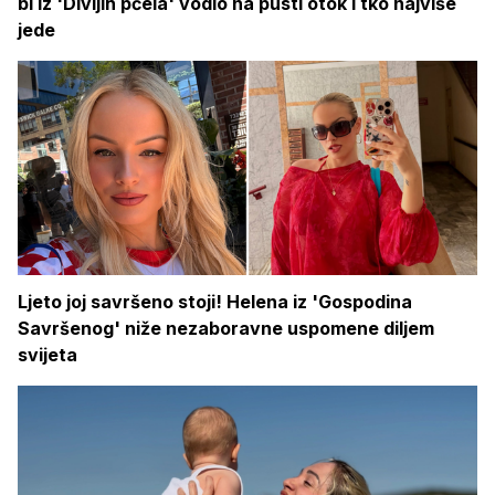
bi iz 'Divljih pčela' vodio na pusti otok i tko najviše
jede
Ljeto joj savršeno stoji! Helena iz 'Gospodina
Savršenog' niže nezaboravne uspomene diljem
svijeta