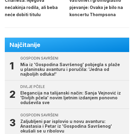
Charlesa: Njegova
vatromet i gromoglasno
nećakinja rodila, ali beba
pjevanje: Ovako je bilo na
neće dobiti titulu
koncertu Thompsona
Najčitanije
GOSPODIN SAVRŠENI
Mia iz 'Gospodina Savršenog' pobjegla s plaže
u planinsku avanturu i poručila: 'Jedna od
najboljih odluka!'
DIVLJE PČELE
Elegancija na talijanski način: Sanja Vejnović iz
'Divljih pčela' novim ljetnim izdanjem ponovno
oduševila sve
GOSPODIN SAVRŠENI
Zaljubljeni par isplovio u novu avanturu:
Anastasia i Petar iz 'Gospodina Savršenog'
okušali se u ribolovu