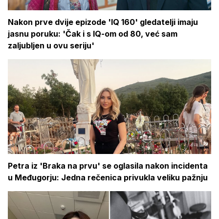
Nakon prve dvije epizode 'IQ 160' gledatelji imaju
jasnu poruku: 'Čak i s IQ-om od 80, već sam
zaljubljen u ovu seriju'
Petra iz 'Braka na prvu' se oglasila nakon incidenta
u Međugorju: Jedna rečenica privukla veliku pažnju