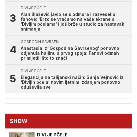
DIVLJE PČELE
Alan Blažević javio se s odmora i razveselio
fanove: 'Brzo se vraćamo na vaše ekrane s
'Divljim pčelama' i još brže u studio za nastavak
snimanja'
GOSPODIN SAVRŠENI
Anastasia iz 'Gospodina Savršenog' ponovno
odjenula haljinu s prvog spoja: Fanovi odmah
primijetili što to znači
DIVLJE PČELE
Elegancija na talijanski način: Sanja Vejnović iz
'Divljih pčela' novim ljetnim izdanjem ponovno
oduševila sve
SHOW
DIVLJE PČELE