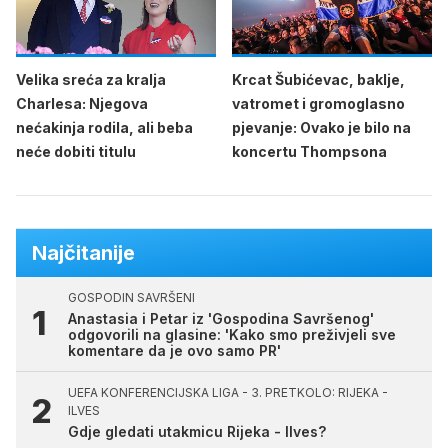
Velika sreća za kralja
Krcat Šubićevac, baklje,
Charlesa: Njegova
vatromet i gromoglasno
nećakinja rodila, ali beba
pjevanje: Ovako je bilo na
neće dobiti titulu
koncertu Thompsona
Najčitanije
GOSPODIN SAVRŠENI
Anastasia i Petar iz 'Gospodina Savršenog'
odgovorili na glasine: 'Kako smo preživjeli sve
komentare da je ovo samo PR'
UEFA KONFERENCIJSKA LIGA - 3. PRETKOLO: RIJEKA -
ILVES
Gdje gledati utakmicu Rijeka - Ilves?