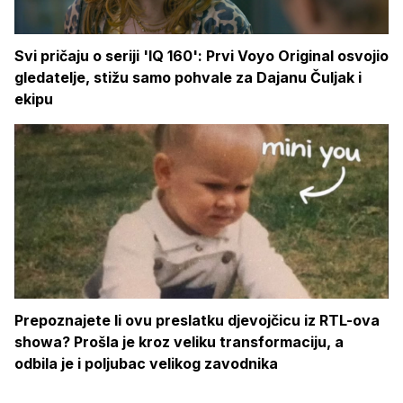
Svi pričaju o seriji 'IQ 160': Prvi Voyo Original osvojio
gledatelje, stižu samo pohvale za Dajanu Čuljak i
ekipu
Prepoznajete li ovu preslatku djevojčicu iz RTL-ova
showa? Prošla je kroz veliku transformaciju, a
odbila je i poljubac velikog zavodnika