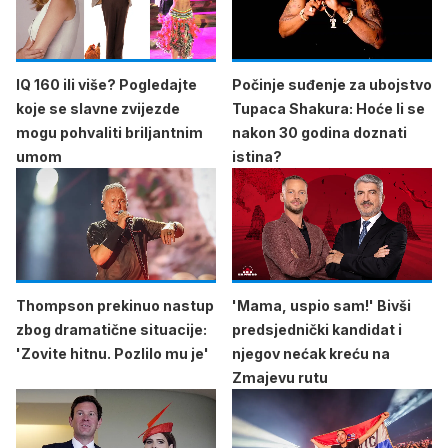
IQ 160 ili više? Pogledajte
Počinje suđenje za ubojstvo
koje se slavne zvijezde
Tupaca Shakura: Hoće li se
mogu pohvaliti briljantnim
nakon 30 godina doznati
umom
istina?
Thompson prekinuo nastup
'Mama, uspio sam!' Bivši
zbog dramatične situacije:
predsjednički kandidat i
'Zovite hitnu. Pozlilo mu je'
njegov nećak kreću na
Zmajevu rutu