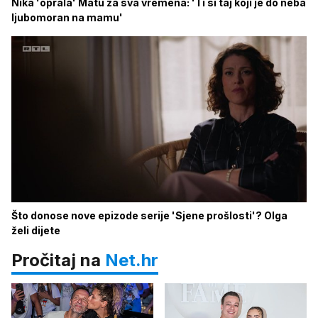
Nika 'oprala' Matu za sva vremena: 'Ti si taj koji je do neba
ljubomoran na mamu'
Što donose nove epizode serije 'Sjene prošlosti'? Olga
želi dijete
Pročitaj na
Net.hr