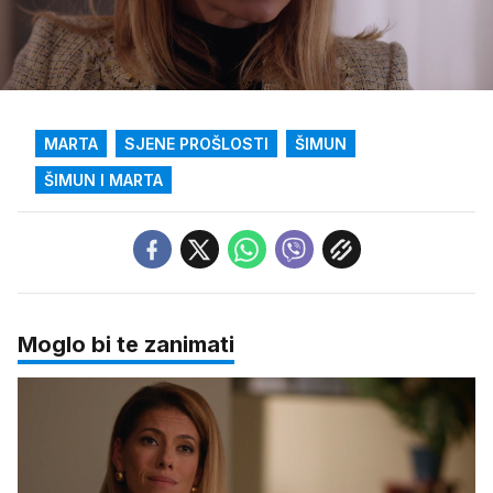
Loaded
:
31.08%
/
Upali
zvuk
MARTA
SJENE PROŠLOSTI
ŠIMUN
ŠIMUN I MARTA
Moglo bi te zanimati