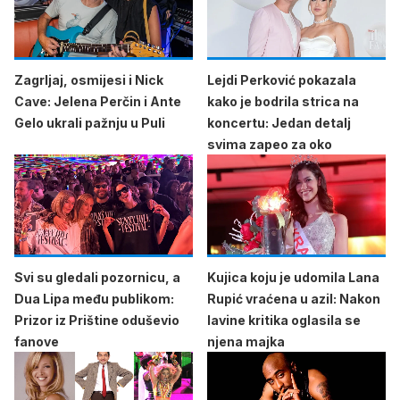
Zagrljaj, osmijesi i Nick
Lejdi Perković pokazala
Cave: Jelena Perčin i Ante
kako je bodrila strica na
Gelo ukrali pažnju u Puli
koncertu: Jedan detalj
svima zapeo za oko
Svi su gledali pozornicu, a
Kujica koju je udomila Lana
Dua Lipa među publikom:
Rupić vraćena u azil: Nakon
Prizor iz Prištine oduševio
lavine kritika oglasila se
fanove
njena majka