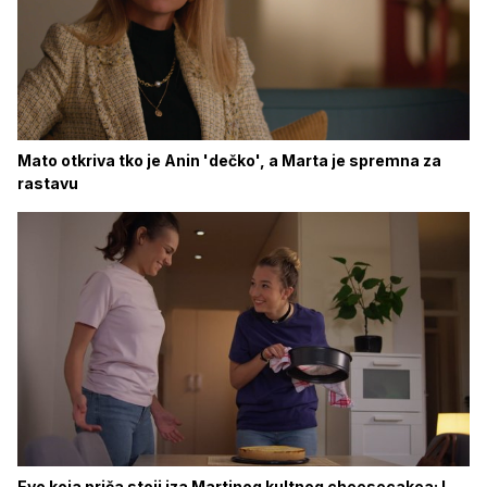
Mato otkriva tko je Anin 'dečko', a Marta je spremna za
rastavu
Evo koja priča stoji iza Martinog kultnog cheesecakea: I