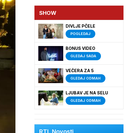
SHOW
DIVLJE PČELE
POGLEDAJ
BONUS VIDEO
GLEDAJ SADA
VEČERA ZA 5
GLEDAJ ODMAH
LJUBAV JE NA SELU
GLEDAJ ODMAH
RTL Novosti