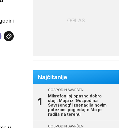
OGLAS
godini
Najčitanije
GOSPODIN SAVRŠENI
Mikrofon joj opasno dobro
stoji: Maja iz 'Gospodina
Savršenog' iznenadila novim
potezom, pogledajte što je
radila na terenu
GOSPODIN SAVRŠENI
ima u