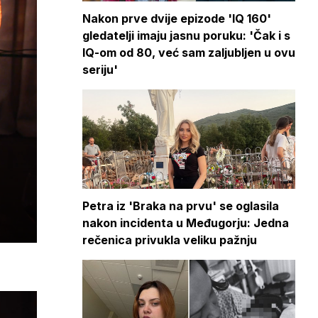
Nakon prve dvije epizode 'IQ 160'
gledatelji imaju jasnu poruku: 'Čak i s
IQ-om od 80, već sam zaljubljen u ovu
seriju'
Petra iz 'Braka na prvu' se oglasila
nakon incidenta u Međugorju: Jedna
rečenica privukla veliku pažnju