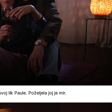
oj lik Paule. Poželjela joj je mir.