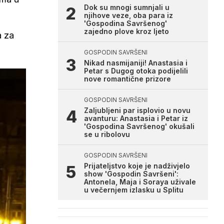
Dok su mnogi sumnjali u
njihove veze, oba para iz
'Gospodina Savršenog'
zajedno plove kroz ljeto
a za
GOSPODIN SAVRŠENI
Nikad nasmijaniji! Anastasia i
Petar s Dugog otoka podijelili
nove romantične prizore
GOSPODIN SAVRŠENI
Zaljubljeni par isplovio u novu
avanturu: Anastasia i Petar iz
'Gospodina Savršenog' okušali
se u ribolovu
GOSPODIN SAVRŠENI
Prijateljstvo koje je nadživjelo
show 'Gospodin Savršeni':
Antonela, Maja i Soraya uživale
u večernjem izlasku u Splitu