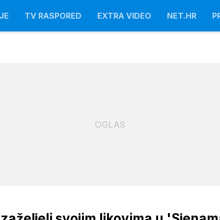
JE
TV RASPORED
EXTRA VIDEO
NET.HR
P
OGLAS
 zaželjeli svojim likovima u 'Sjena