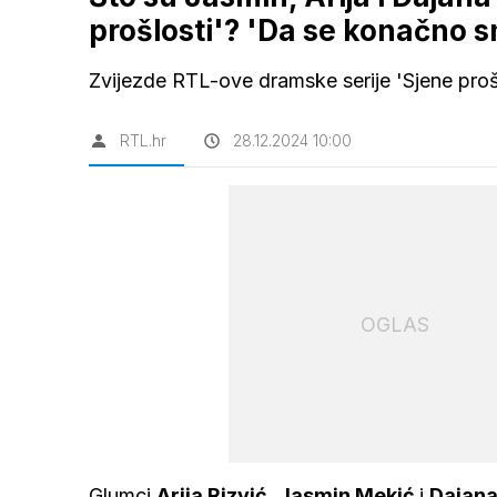
prošlosti'? 'Da se konačno s
Zvijezde RTL-ove dramske serije 'Sjene prošlo
RTL.hr
28.12.2024 10:00
OGLAS
Glumci
Arija Rizvić
,
Jasmin Mekić
i
Dajana