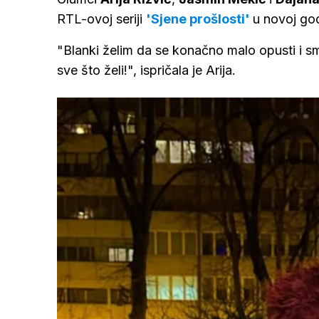
RTL-ovoj seriji
'Sjene prošlosti'
u novoj go
"Blanki želim da se konačno malo opusti i smir
sve što želi!", ispričala je Arija.