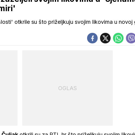
miri'
sti' otkrile su što priželjkuju svojim likovima u novoj 
OGLAS
 Čuljak
otkrili su za RTL.hr što priželjkuju svojim likov