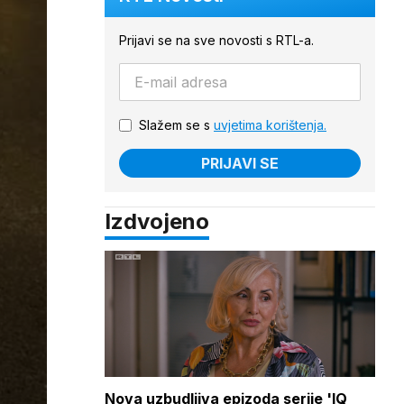
Prijavi se na sve novosti s RTL-a.
Slažem se s
uvjetima korištenja.
PRIJAVI SE
Izdvojeno
Nova uzbudljiva epizoda serije 'IQ