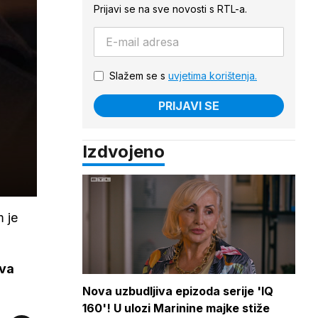
Prijavi se na sve novosti s RTL-a.
Slažem se s
uvjetima korištenja.
PRIJAVI SE
Izdvojeno
m je
.
ova
Nova uzbudljiva epizoda serije 'IQ
160'! U ulozi Marinine majke stiže