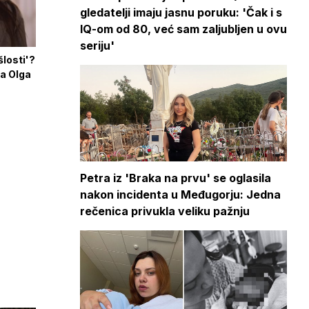
gledatelji imaju jasnu poruku: 'Čak i s
IQ-om od 80, već sam zaljubljen u ovu
seriju'
šlosti'?
 a Olga
Petra iz 'Braka na prvu' se oglasila
nakon incidenta u Međugorju: Jedna
rečenica privukla veliku pažnju