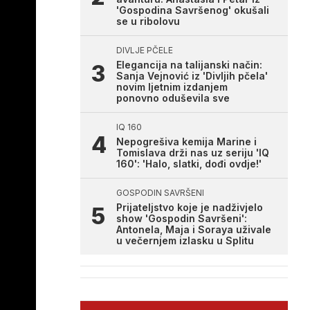
'Gospodina Savršenog' okušali
se u ribolovu
DIVLJE PČELE
Elegancija na talijanski način:
Sanja Vejnović iz 'Divljih pčela'
novim ljetnim izdanjem
ponovno oduševila sve
IQ 160
Nepogrešiva kemija Marine i
Tomislava drži nas uz seriju 'IQ
160': 'Halo, slatki, dođi ovdje!'
GOSPODIN SAVRŠENI
Prijateljstvo koje je nadživjelo
show 'Gospodin Savršeni':
Antonela, Maja i Soraya uživale
u večernjem izlasku u Splitu