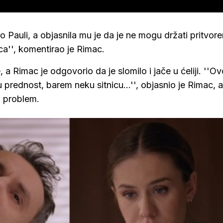
 Pauli, a objasnila mu je da je ne mogu držati pritvor
ca'', komentirao je Rimac.
je, a Rimac je odgovorio da je slomilo i jače u ćeliji. ''
u prednost, barem neku sitnicu...'', objasnio je Rimac, a
ki problem.