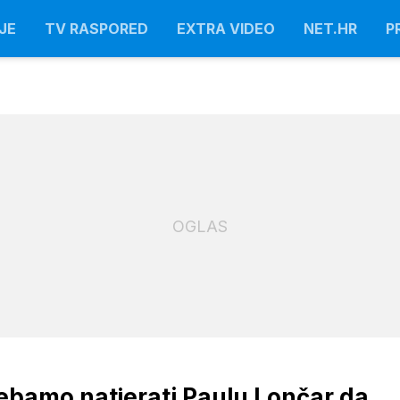
JE
TV RASPORED
EXTRA VIDEO
NET.HR
P
OGLAS
rebamo natjerati Paulu Lončar da