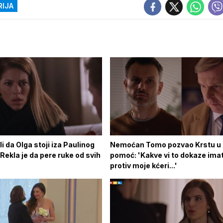
RIJA
i da Olga stoji iza Paulinog
Nemoćan Tomo pozvao Krstu u
'Rekla je da pere ruke od svih
pomoć: 'Kakve vi to dokaze ima
protiv moje kćeri...'