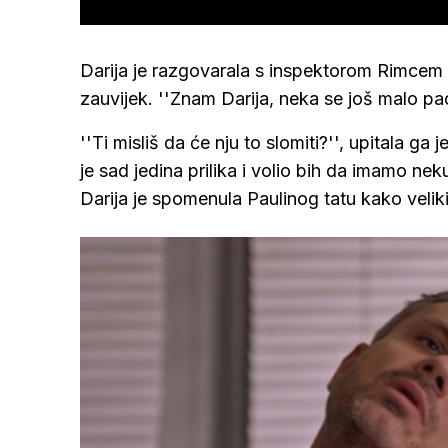
Darija je razgovarala s inspektorom Rimcem o
zauvijek. ''Znam Darija, neka se još malo pa
''Ti misliš da će nju to slomiti?'', upitala ga 
je sad jedina prilika i volio bih da imamo nek
Darija je spomenula Paulinog tatu kako veli