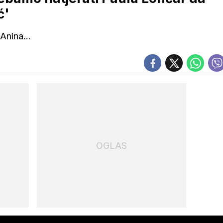
ć'
Anina...
OGLAS