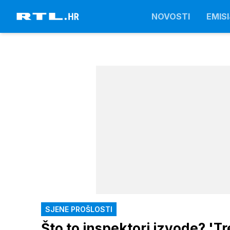
NOVOSTI
EMISI
SJENE PROŠLOSTI
Što to inspektori izvode? 'T