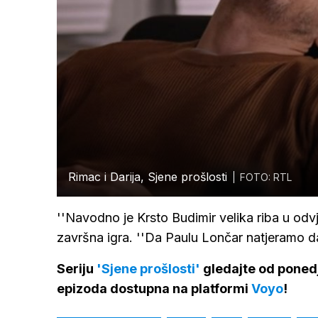
Rimac i Darija, Sjene prošlosti
FOTO: RTL
''Navodno je Krsto Budimir velika riba u odvje
završna igra. ''Da Paulu Lončar natjeramo da 
Seriju
'Sjene prošlosti'
gledajte od ponedj
epizoda dostupna na platformi
Voyo
!