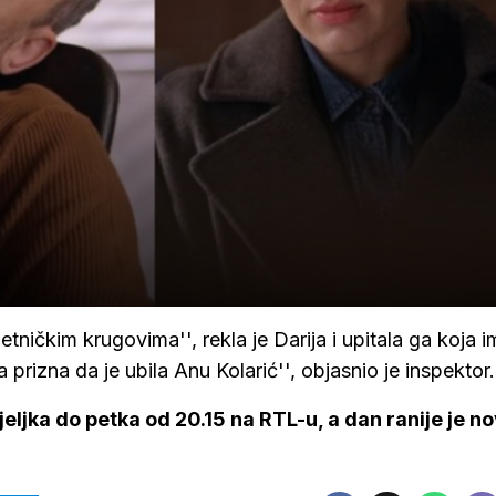
tničkim krugovima'', rekla je Darija i upitala ga koja i
prizna da je ubila Anu Kolarić'', objasnio je inspektor
eljka do petka od 20.15 na RTL-u, a dan ranije je n