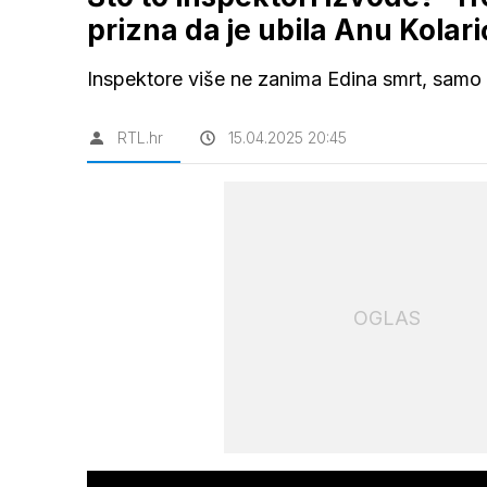
prizna da je ubila Anu Kolari
Inspektore više ne zanima Edina smrt, samo 
RTL.hr
15.04.2025 20:45
OGLAS