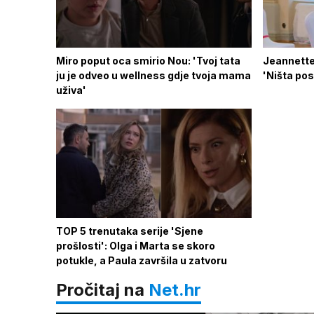
Miro poput oca smirio Nou: 'Tvoj tata
Jeannette
ju je odveo u wellness gdje tvoja mama
'Ništa pose
uživa'
TOP 5 trenutaka serije 'Sjene
prošlosti': Olga i Marta se skoro
potukle, a Paula završila u zatvoru
Pročitaj na
Net.hr