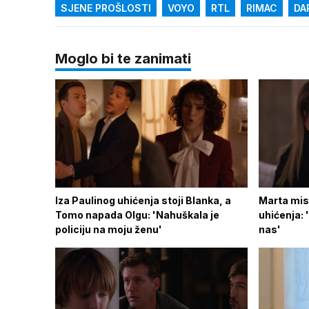
SJENE PROŠLOSTI
VOYO
RTL
RIMAC
DA
Moglo bi te zanimati
Iza Paulinog uhićenja stoji Blanka, a
Marta misl
Tomo napada Olgu: 'Nahuškala je
uhićenja: 
policiju na moju ženu'
nas'