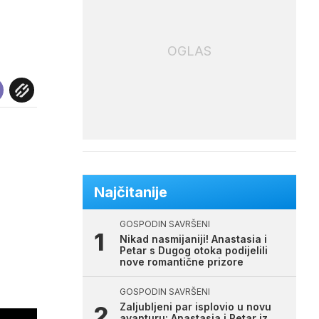
OGLAS
Najčitanije
GOSPODIN SAVRŠENI
Nikad nasmijaniji! Anastasia i
Petar s Dugog otoka podijelili
nove romantične prizore
GOSPODIN SAVRŠENI
Zaljubljeni par isplovio u novu
avanturu: Anastasia i Petar iz