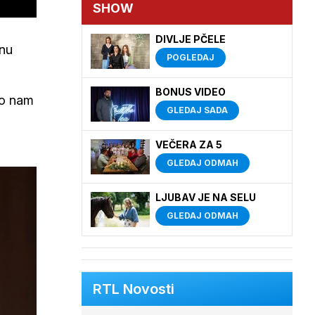
SHOW
DIVLJE PČELE
enu
POGLEDAJ
BONUS VIDEO
Ovo nam
GLEDAJ SADA
VEČERA ZA 5
GLEDAJ ODMAH
LJUBAV JE NA SELU
GLEDAJ ODMAH
RTL Novosti