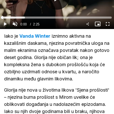
Gledaj
Loaded
:
20.65%
Current
0:00
/
Duration
2:25
Gledaj
Upali
Slika
Cijel
zvuk
u
zasl
slici
Time
Iako je
Vanda Winter
iznimno aktivna na
kazališnim daskama, njezina povratnička uloga na
malim ekranima označava povratak nakon gotovo
deset godina. Glorija nije običan lik; ona je
kompleksna žena s dubokom prošlošću koja će
ozbiljno uzdrmati odnose u kvartu, a naročito
dinamiku među glavnim likovima.
Glorija nije nova u životima likova 'Sjena prošlosti'
– njezina burna prošlost s Mirom uvelike će
oblikovati događanja u nadolazećim epizodama.
Iako su njih dvoje godinama bili u braku, njihova