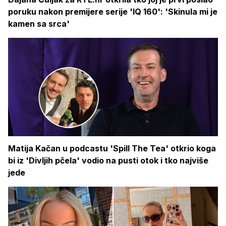
poruku nakon premijere serije 'IQ 160': 'Skinula mi je
kamen sa srca'
Matija Kačan u podcastu 'Spill The Tea' otkrio koga
bi iz 'Divljih pčela' vodio na pusti otok i tko najviše
jede