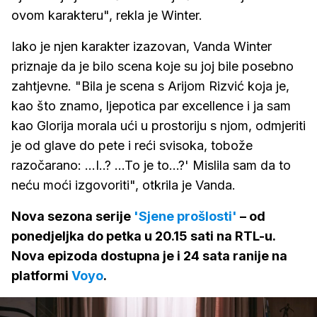
ovom karakteru", rekla je Winter.
Iako je njen karakter izazovan, Vanda Winter
priznaje da je bilo scena koje su joj bile posebno
zahtjevne. "Bila je scena s Arijom Rizvić koja je,
kao što znamo, ljepotica par excellence i ja sam
kao Glorija morala ući u prostoriju s njom, odmjeriti
je od glave do pete i reći svisoka, tobože
razočarano: ...I..? ...To je to...?' Mislila sam da to
neću moći izgovoriti", otkrila je Vanda.
Nova sezona serije
'Sjene prošlosti'
– od
ponedjeljka do petka u 20.15 sati na RTL-u.
Nova epizoda dostupna je i 24 sata ranije na
platformi
Voyo
.