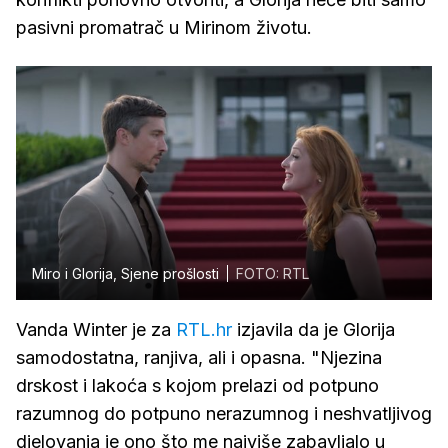
pasivni promatrač u Mirinom životu.
Miro i Glorija, Sjene prošlosti
FOTO: RTL
Vanda Winter je za
RTL.hr
izjavila da je Glorija
samodostatna, ranjiva, ali i opasna. "Njezina
drskost i lakoća s kojom prelazi od potpuno
razumnog do potpuno nerazumnog i neshvatljivog
djelovanja je ono što me najviše zabavljalo u