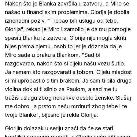
Nakon što je Blanka završila u zatvoru, a Miro se
našao u financijskim problemima, Glorija je dobila
iznenadni poziv. "Trebao bih uslugu od tebe,
Glorija", rekao je Miro i zamolio je da mu pomogle
spasiti Blanku iz zatvora. Glorija nije mogla skriti
bijes prema njemu, osobito jer je doznala da je
Miro sada u braku s Blankom. "Sad bi
razgovarao, nakon što si cijelu našu vezu šutio.
Ja nemam što razgovarati s tobom. Cijelu mladost
si mi upropastio s tim brakom. Ja sam ti bila druga
violina dok si ti slinio za Paulom, a sad me tu
tražiš uslugu zbog nekakve desete ženske. Slušaj
me dobro, ja prstom neću mrdnuti zbog tebe i te
tvoje Blanke", bijesno je rekla Glorija.
Glorijin dolazak u seriju znači da će se stari
konflikti ponovno otvoriti, a Glorija neće biti samo