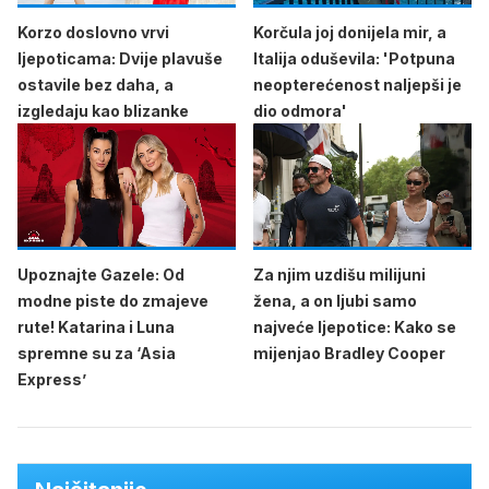
Korzo doslovno vrvi
Korčula joj donijela mir, a
ljepoticama: Dvije plavuše
Italija oduševila: 'Potpuna
ostavile bez daha, a
neopterećenost naljepši je
izgledaju kao blizanke
dio odmora'
Upoznajte Gazele: Od
Za njim uzdišu milijuni
modne piste do zmajeve
žena, a on ljubi samo
rute! Katarina i Luna
najveće ljepotice: Kako se
spremne su za ‘Asia
mijenjao Bradley Cooper
Express’