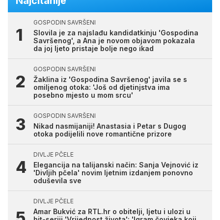
Najčitanije
GOSPODIN SAVRŠENI
Slovila je za najslađu kandidatkinju 'Gospodina
Savršenog', a Ana je novom objavom pokazala
da joj ljeto pristaje bolje nego ikad
GOSPODIN SAVRŠENI
Žaklina iz 'Gospodina Savršenog' javila se s
omiljenog otoka: 'Još od djetinjstva ima
posebno mjesto u mom srcu'
GOSPODIN SAVRŠENI
Nikad nasmijaniji! Anastasia i Petar s Dugog
otoka podijelili nove romantične prizore
DIVLJE PČELE
Elegancija na talijanski način: Sanja Vejnović iz
'Divljih pčela' novim ljetnim izdanjem ponovno
oduševila sve
DIVLJE PČELE
Amar Bukvić za RTL.hr o obitelji, ljetu i ulozi u
hit-seriji 'Vrijednost života': 'Igram čovjeka koji