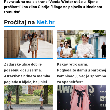
Povratak na male ekrane! Vanda Winter stiže u 'Sjene
prošlosti' kao zlica Glorija: 'Uloga se pojavila u idealnom
trenutku'
Pročitaj na
Net.hr
Zadarske ulice dobile
Kakav retro šarm:
posebnu dozu šarma:
Pogledajte damu u baroknoj
Atraktivna brineta mamila
kombinaciji, već je spremna
poglede u bijeloj haljinici
za Špancirfest