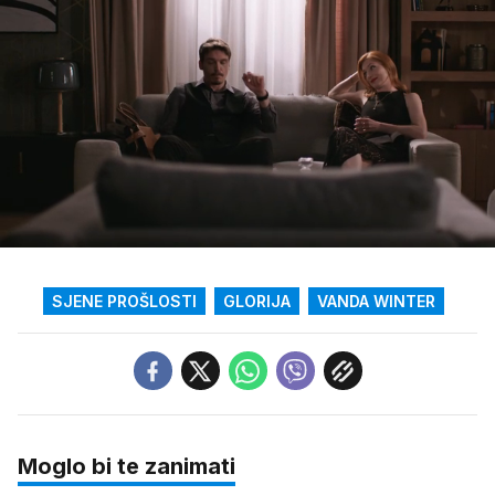
Loaded
:
38.97%
/
Upali
zvuk
SJENE PROŠLOSTI
GLORIJA
VANDA WINTER
Moglo bi te zanimati