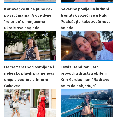
Karlovačke ulice pune čak i
Severina podijelila intimni
po vrućinama: A ove dvije
trenutak vozeći se u Pulu:
'rolerice' u minjacima
Poslušajte kako zvuči nova
ukrale sve poglede
balada
Dama zaraznog osmijeha i
Lewis Hamilton ljeto
nebesko plavih pramenova
provodi u društvu obitelji i
unijela vedrinu u tmurni
Kim Kardashian: 'Radi sve
Čakovec
osim da pobjeđuje'