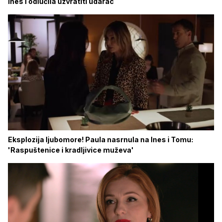
Ines i odlučila uzvratiti udarac
Eksplozija ljubomore! Paula nasrnula na Ines i Tomu:
'Raspuštenice i kradljivice muževa'