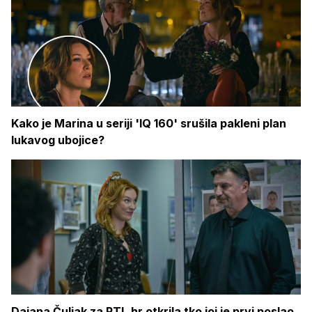
Kako je Marina u seriji 'IQ 160' srušila pakleni plan
lukavog ubojice?
Dajana Čuljak za RTL.hr otkrila tko joj je prvi poslao