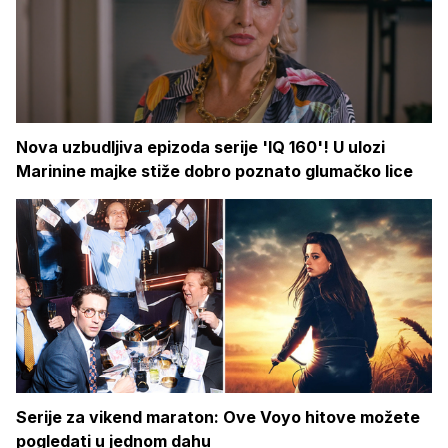
Nova uzbudljiva epizoda serije 'IQ 160'! U ulozi
Marinine majke stiže dobro poznato glumačko lice
Serije za vikend maraton: Ove Voyo hitove možete
pogledati u jednom dahu