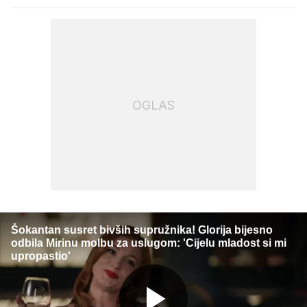
OGLAS
Šokantan susret bivših supružnika! Glorija bijesno
odbila Mirinu molbu za uslugom: 'Cijelu mladost si mi
upropastio'