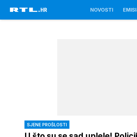
NOVOSTI
EMISI
SJENE PROŠLOSTI
U što su se sad uplele! Polici