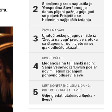
Slomljenog srca napustila je
'Gospodina Savršenog', a
vemu
danas plijeni pažnju gdje god
se pojavi: Prisjetite se
Heleninih najljepših izdanja
ŽIVOT NA VAGI
Unatoč teškoj dijagnozi, Edo iz
'Života na vagi' javio se s otoka
sa štapom u ruci: 'Ljeto mi se
ipak odlučilo ukazati'
DIVLJE PČELE
Elegancija na talijanski način:
Sanja Vejnović iz 'Divljih pčela'
novim ljetnim izdanjem
ponovno oduševila sve
UEFA KONFERENCIJSKA LIGA - 3.
PRETKOLO: RIJEKA - ILVES
Gdje gledati utakmicu Rijeka -
Ilves?