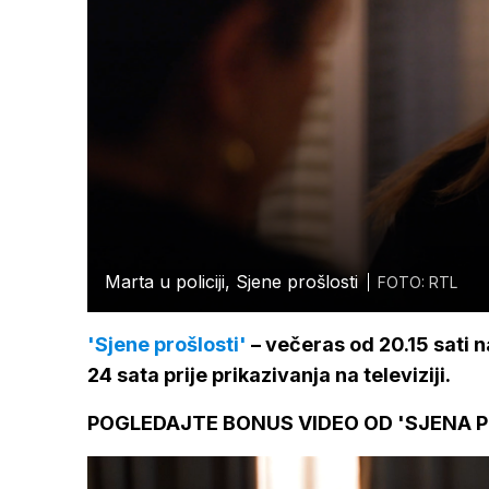
Marta u policiji, Sjene prošlosti
FOTO: RTL
'Sjene prošlosti'
– večeras od 20.15 sati 
24 sata prije prikazivanja na televiziji.
POGLEDAJTE BONUS VIDEO OD 'SJENA P