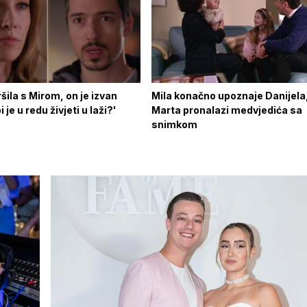
šila s Mirom, on je izvan
Mila konačno upoznaje Danijela
 je u redu živjeti u laži?'
Marta pronalazi medvjedića sa
snimkom