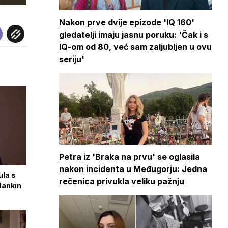
Nakon prve dvije epizode 'IQ 160'
gledatelji imaju jasnu poruku: 'Čak i s
IQ-om od 80, već sam zaljubljen u ovu
seriju'
Petra iz 'Braka na prvu' se oglasila
nakon incidenta u Međugorju: Jedna
ula s
rečenica privukla veliku pažnju
lankin