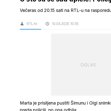
Večeras od 20.15 sati na RTL-u na rasporedu 
RTL.hr
10.04.2025 10:35
OGLAS
Marta je prisiljena pustiti Šimunu i Olgi sni
preda policiji, no ona odbija.