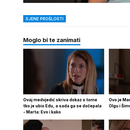
zvuk
SJENE PROŠLOSTI
Moglo bi te zanimati
Ovaj medvjedić skriva dokaz o tome
Ovo je Mar
tko je ubio Edu, a sada ga se dočepala
Olgu i Ši
- Marta: Evo i kako