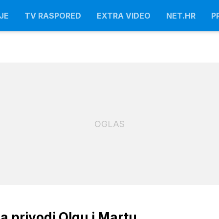
JE
TV RASPORED
EXTRA VIDEO
NET.HR
P
OGLAS
ja privodi Olgu i Martu