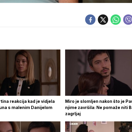
tina reakcija kad je vidjela
Miro je slomljen nakon što je Pa
muna s malenim Danijelom
njime završila: Ne pomaže niti B
zagrljaj