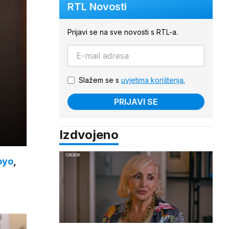
RTL Novosti
Prijavi se na sve novosti s RTL-a.
Slažem se s
uvjetima korištenja.
PRIJAVI SE
Izdvojeno
oyo
,