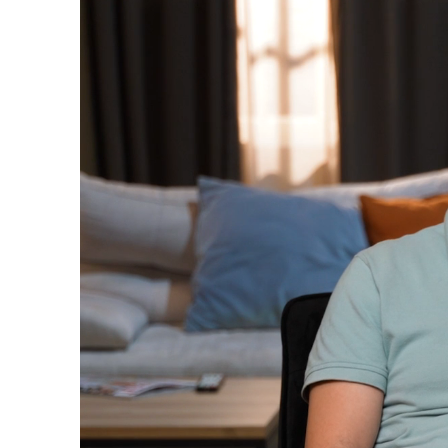
Loaded
:
17.74%
/
Upali