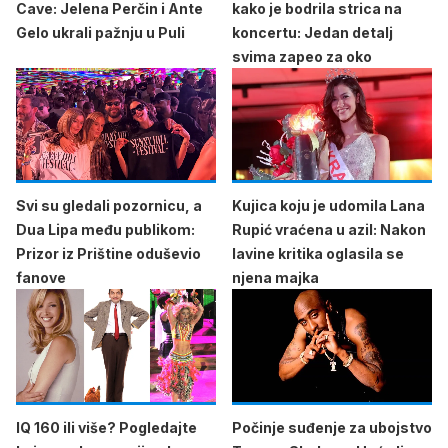
Cave: Jelena Perčin i Ante
kako je bodrila strica na
Gelo ukrali pažnju u Puli
koncertu: Jedan detalj
svima zapeo za oko
Svi su gledali pozornicu, a
Kujica koju je udomila Lana
Dua Lipa među publikom:
Rupić vraćena u azil: Nakon
Prizor iz Prištine oduševio
lavine kritika oglasila se
fanove
njena majka
IQ 160 ili više? Pogledajte
Počinje suđenje za ubojstvo