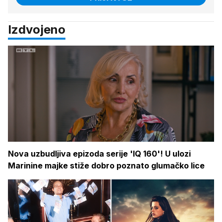
Izdvojeno
Nova uzbudljiva epizoda serije 'IQ 160'! U ulozi
Marinine majke stiže dobro poznato glumačko lice