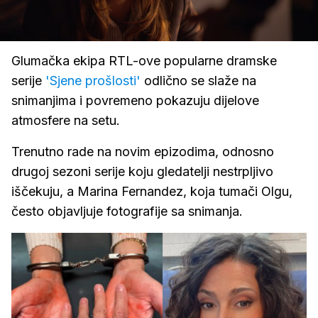
Loaded
:
91.21%
/
Upali
zvuk
Glumačka ekipa RTL-ove popularne dramske
serije
'Sjene prošlosti'
odlično se slaže na
snimanjima i povremeno pokazuju dijelove
atmosfere na setu.
Trenutno rade na novim epizodima, odnosno
drugoj sezoni serije koju gledatelji nestrpljivo
iščekuju, a Marina Fernandez, koja tumači Olgu,
često objavljuje fotografije sa snimanja.