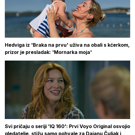
Hedviga iz 'Braka na prvu' uživa na obali s kćerkom,
prizor je presladak: 'Mornarka moja'
Svi pričaju o seriji 'IQ 160': Prvi Voyo Original osvojio
gledatelje, stižu samo pohvale za Dajanu Čuljak i