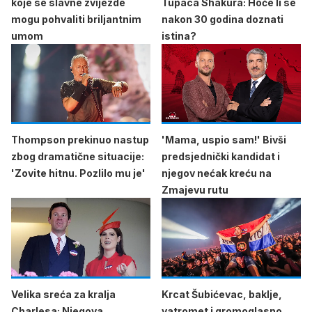
koje se slavne zvijezde
Tupaca Shakura: Hoće li se
mogu pohvaliti briljantnim
nakon 30 godina doznati
umom
istina?
Thompson prekinuo nastup
'Mama, uspio sam!' Bivši
zbog dramatične situacije:
predsjednički kandidat i
'Zovite hitnu. Pozlilo mu je'
njegov nećak kreću na
Zmajevu rutu
Velika sreća za kralja
Krcat Šubićevac, baklje,
Charlesa: Njegova
vatromet i gromoglasno