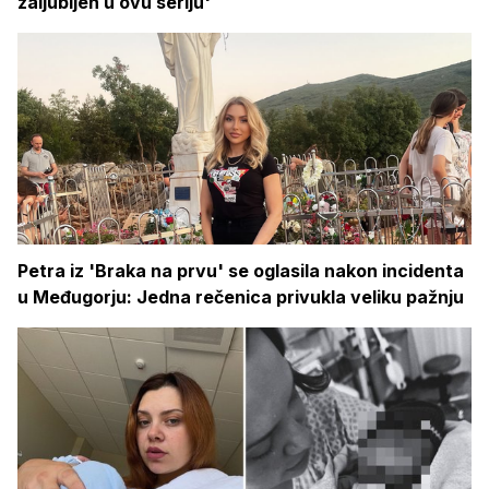
zaljubljen u ovu seriju'
Petra iz 'Braka na prvu' se oglasila nakon incidenta
u Međugorju: Jedna rečenica privukla veliku pažnju