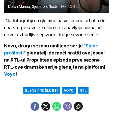
Dora i Marina, Sjene prošlosti
FOTO: RTL
Na fotografiji su glumice nasmiješene od uha do
uha što pokazuje koliko se zabavljaju snimajući
nove, uzbudljive epizode druge sezone serije.
Novu, drugu sezonu omiljene serije
'Sjene
prošlosti'
gledatelji će moći pratiti ove jeseni
na RTL-u! Propuštene epizode prve sezone
RTL-ove dramske serije gledajte na platformi
Voyo
!
SJENE PROŠLOSTI
VOYO
RTL