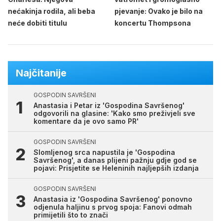
nećakinja rodila, ali beba
pjevanje: Ovako je bilo na
neće dobiti titulu
koncertu Thompsona
Najčitanije
GOSPODIN SAVRŠENI
Anastasia i Petar iz 'Gospodina Savršenog'
odgovorili na glasine: 'Kako smo preživjeli sve
komentare da je ovo samo PR'
GOSPODIN SAVRŠENI
Slomljenog srca napustila je 'Gospodina
Savršenog', a danas plijeni pažnju gdje god se
pojavi: Prisjetite se Heleninih najljepših izdanja
GOSPODIN SAVRŠENI
Anastasia iz 'Gospodina Savršenog' ponovno
odjenula haljinu s prvog spoja: Fanovi odmah
primijetili što to znači