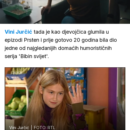
Loaded
:
100.00%
/
Upali
zvuk
Vini Jurčić
tada je kao djevojčica glumila u
epizodi Prsten i prije gotovo 20 godina bila dio
jedne od najgledanijih domaćih humorističnih
serija 'Bibin svijet'.
Vini Jurčić
FOTO: RTL