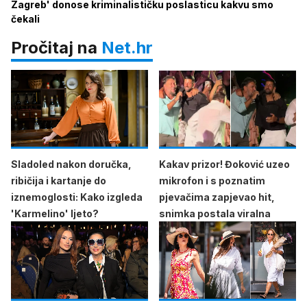
Zagreb' donose kriminalističku poslasticu kakvu smo
čekali
Pročitaj na
Net.hr
Sladoled nakon doručka,
Kakav prizor! Đoković uzeo
ribičija i kartanje do
mikrofon i s poznatim
iznemoglosti: Kako izgleda
pjevačima zapjevao hit,
'Karmelino' ljeto?
snimka postala viralna