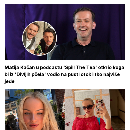
Matija Kačan u podcastu 'Spill The Tea' otkrio koga
bi iz 'Divljih pčela' vodio na pusti otok i tko najviše
jede