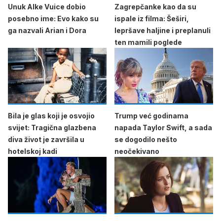
Unuk Alke Vuice dobio
Zagrepčanke kao da su
posebno ime: Evo kako su
ispale iz filma: Šeširi,
ga nazvali Arian i Dora
lepršave haljine i preplanuli
ten mamili poglede
Bila je glas koji je osvojio
Trump već godinama
svijet: Tragična glazbena
napada Taylor Swift, a sada
diva život je završila u
se dogodilo nešto
hotelskoj kadi
neočekivano