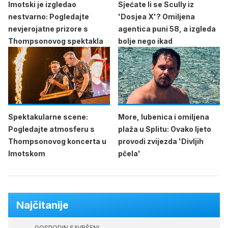
Imotski je izgledao
Sjećate li se Scully iz
nestvarno: Pogledajte
'Dosjea X'? Omiljena
nevjerojatne prizore s
agentica puni 58, a izgleda
Thompsonovog spektakla
bolje nego ikad
Spektakularne scene:
More, lubenica i omiljena
Pogledajte atmosferu s
plaža u Splitu: Ovako ljeto
Thompsonovog koncerta u
provodi zvijezda 'Divljih
Imotskom
pčela'
Najčitanije
GOSPODIN SAVRŠENI