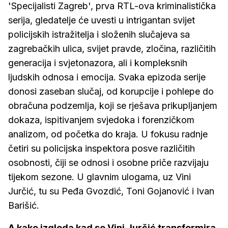
'Specijalisti Zagreb', prva RTL-ova kriminalistička
serija, gledatelje će uvesti u intrigantan svijet
policijskih istražitelja i složenih slučajeva sa
zagrebačkih ulica, svijet pravde, zločina, različitih
generacija i svjetonazora, ali i kompleksnih
ljudskih odnosa i emocija. Svaka epizoda serije
donosi zaseban slučaj, od korupcije i pohlepe do
obračuna podzemlja, koji se rješava prikupljanjem
dokaza, ispitivanjem svjedoka i forenzičkom
analizom, od početka do kraja. U fokusu radnje
četiri su policijska inspektora posve različitih
osobnosti, čiji se odnosi i osobne priče razvijaju
tijekom sezone. U glavnim ulogama, uz Vini
Jurčić, tu su Peđa Gvozdić, Toni Gojanović i Ivan
Barišić.
A kako izgleda kad se Vini Jurčić transformira