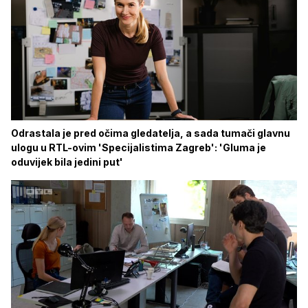
Odrastala je pred očima gledatelja, a sada tumači glavnu
ulogu u RTL-ovim 'Specijalistima Zagreb': 'Gluma je
oduvijek bila jedini put'