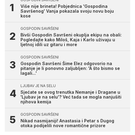
Više nije brineta! Pobjednica 'Gospodina
Savršenog' Vanja pokazala svoju novu boju
kose
GOSPODIN SAVRŠENI
Bivši Gospodin Savršeni okuplja ekipu na obali:
Pogledajte kako Miloš, Kaja i Karlo uživaju u
ljetnoj idili uz gitaru i more
GOSPODIN SAVRŠENI
Gospodin Savršeni Šime Elez odgovorio na
pitanje je li ponovno zaljubljen: 'A što bismo se
lagali...'
LJUBAV JE NA SELU
Sjećate se ovog trenutka Nemanje i Dragane u
'Ljubav je na selu'? Već tada se mogla nanjušiti
njihova kemija
GOSPODIN SAVRŠENI
Nikad nasmijaniji! Anastasia i Petar s Dugog
otoka podijelili nove romantične prizore