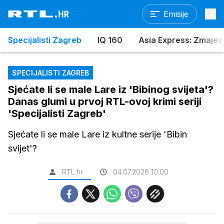
Emisije
Specijalisti Zagreb
IQ 160
Asia Express: Zmajev
SPECIJALISTI ZAGREB
Sjećate li se male Lare iz 'Bibinog svijeta'?
Danas glumi u prvoj RTL-ovoj krimi seriji
'Specijalisti Zagreb'
Sjećate li se male Lare iz kultne serije 'Bibin
svijet'?
RTL.hr
04.07.2026 10:00