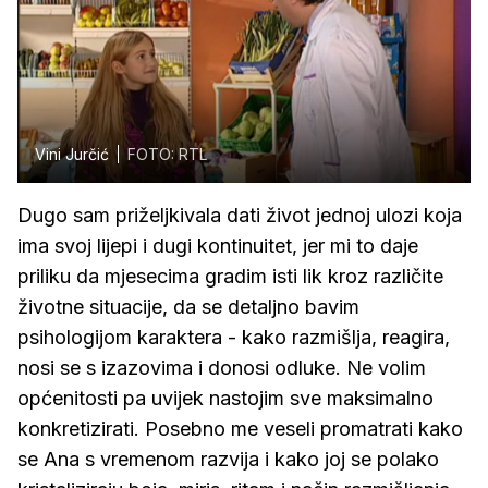
Vini Jurčić
FOTO: RTL
Dugo sam priželjkivala dati život jednoj ulozi koja
ima svoj lijepi i dugi kontinuitet, jer mi to daje
priliku da mjesecima gradim isti lik kroz različite
životne situacije, da se detaljno bavim
psihologijom karaktera - kako razmišlja, reagira,
nosi se s izazovima i donosi odluke. Ne volim
općenitosti pa uvijek nastojim sve maksimalno
konkretizirati. Posebno me veseli promatrati kako
se Ana s vremenom razvija i kako joj se polako