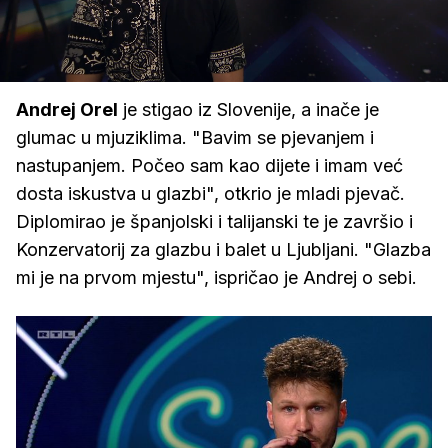
Loaded
:
14.92%
/
Upali
zvuk
Andrej Orel
je stigao iz Slovenije, a inače je
glumac u mjuziklima. "Bavim se pjevanjem i
nastupanjem. Počeo sam kao dijete i imam već
dosta iskustva u glazbi", otkrio je mladi pjevač.
Diplomirao je španjolski i talijanski te je završio i
Konzervatorij za glazbu i balet u Ljubljani. "Glazba
mi je na prvom mjestu", ispričao je Andrej o sebi.