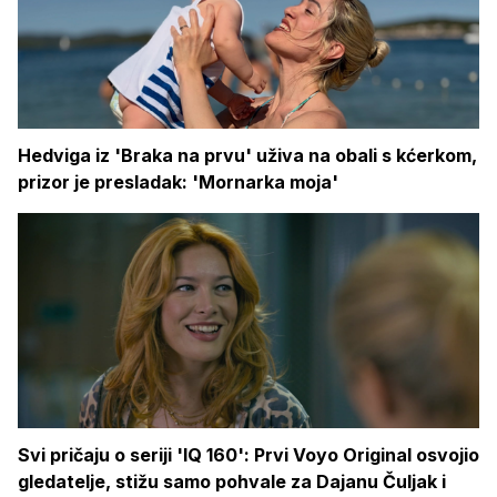
Hedviga iz 'Braka na prvu' uživa na obali s kćerkom,
prizor je presladak: 'Mornarka moja'
Svi pričaju o seriji 'IQ 160': Prvi Voyo Original osvojio
gledatelje, stižu samo pohvale za Dajanu Čuljak i