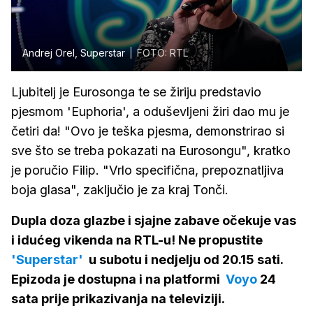
Andrej Orel, Superstar
FOTO: RTL
Ljubitelj je Eurosonga te se žiriju predstavio
pjesmom 'Euphoria', a oduševljeni žiri dao mu je
četiri da! "Ovo je teška pjesma, demonstrirao si
sve što se treba pokazati na Eurosongu", kratko
je poručio Filip. "Vrlo specifična, prepoznatljiva
boja glasa", zaključio je za kraj Tonči.
Dupla doza glazbe i sjajne zabave očekuje vas
i idućeg vikenda na RTL-u! Ne propustite
'Superstar'
u subotu i nedjelju od 20.15 sati.
Epizoda je dostupna i na platformi
Voyo
24
sata prije prikazivanja na televiziji.