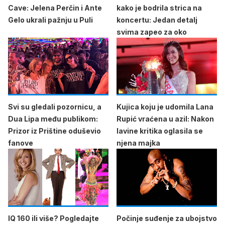
Cave: Jelena Perčin i Ante
kako je bodrila strica na
Gelo ukrali pažnju u Puli
koncertu: Jedan detalj
svima zapeo za oko
Svi su gledali pozornicu, a
Kujica koju je udomila Lana
Dua Lipa među publikom:
Rupić vraćena u azil: Nakon
Prizor iz Prištine oduševio
lavine kritika oglasila se
fanove
njena majka
IQ 160 ili više? Pogledajte
Počinje suđenje za ubojstvo