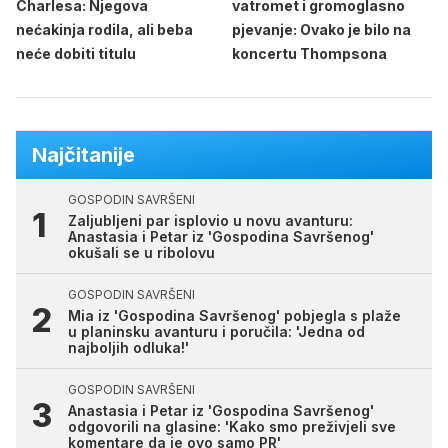
Charlesa: Njegova
vatromet i gromoglasno
nećakinja rodila, ali beba
pjevanje: Ovako je bilo na
neće dobiti titulu
koncertu Thompsona
Najčitanije
GOSPODIN SAVRŠENI
Zaljubljeni par isplovio u novu avanturu:
Anastasia i Petar iz 'Gospodina Savršenog'
okušali se u ribolovu
GOSPODIN SAVRŠENI
Mia iz 'Gospodina Savršenog' pobjegla s plaže
u planinsku avanturu i poručila: 'Jedna od
najboljih odluka!'
GOSPODIN SAVRŠENI
Anastasia i Petar iz 'Gospodina Savršenog'
odgovorili na glasine: 'Kako smo preživjeli sve
komentare da je ovo samo PR'