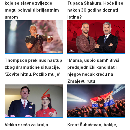
koje se slavne zvijezde
Tupaca Shakura: Hoće li se
mogu pohvaliti briljantnim
nakon 30 godina doznati
umom
istina?
Thompson prekinuo nastup
'Mama, uspio sam!' Bivši
zbog dramatične situacije:
predsjednički kandidat i
'Zovite hitnu. Pozlilo mu je'
njegov nećak kreću na
Zmajevu rutu
Velika sreća za kralja
Krcat Šubićevac, baklje,