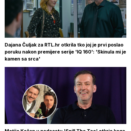
Dajana Čuljak za RTL.hr otkrila tko joj je prvi poslao
poruku nakon premijere serije 'IQ 160': 'Skinula mi je
kamen sa srca'
Matija Kačan u podcastu 'Spill The Tea' otkrio koga