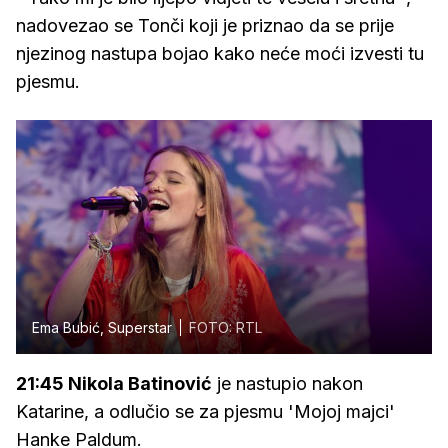
nadovezao se Tonči koji je priznao da se prije
njezinog nastupa bojao kako neće moći izvesti tu
pjesmu.
Ema Bubić, Superstar
FOTO: RTL
21:45 Nikola Batinović
je nastupio nakon
Katarine, a odlučio se za pjesmu 'Mojoj majci'
Hanke Paldum.