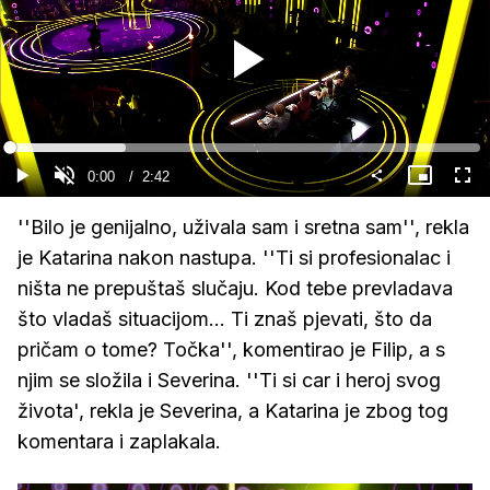
Gledaj
Loaded
:
24.55%
Current
0:00
/
Duration
2:42
Gledaj
Upali
Slika
Cijel
zvuk
u
zasl
slici
Time
''Bilo je genijalno, uživala sam i sretna sam'', rekla
je Katarina nakon nastupa. ''Ti si profesionalac i
ništa ne prepuštaš slučaju. Kod tebe prevladava
što vladaš situacijom... Ti znaš pjevati, što da
pričam o tome? Točka'', komentirao je Filip, a s
njim se složila i Severina. ''Ti si car i heroj svog
života', rekla je Severina, a Katarina je zbog tog
komentara i zaplakala.