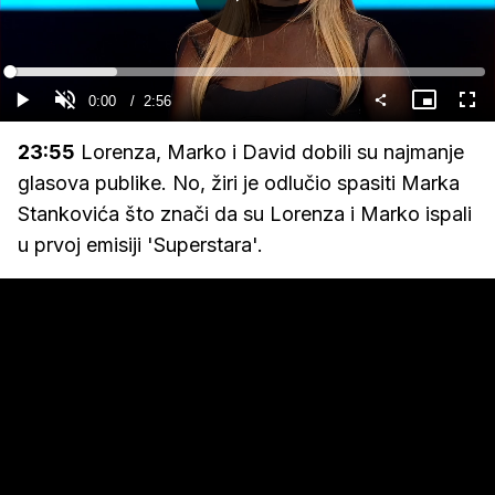
Gledaj
Loaded
:
22.54%
Current
0:00
/
Duration
2:56
Gledaj
Upali
Slika
Cijel
zvuk
u
zasl
slici
Time
23:55
Lorenza, Marko i David dobili su najmanje
glasova publike. No, žiri je odlučio spasiti Marka
Stankovića što znači da su Lorenza i Marko ispali
u prvoj emisiji 'Superstara'.