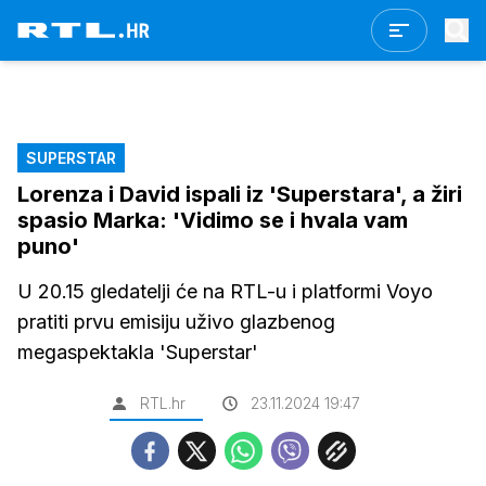
SUPERSTAR
Lorenza i David ispali iz 'Superstara', a žiri
spasio Marka: 'Vidimo se i hvala vam
puno'
U 20.15 gledatelji će na RTL-u i platformi Voyo
pratiti prvu emisiju uživo glazbenog
megaspektakla 'Superstar'
RTL.hr
23.11.2024 19:47