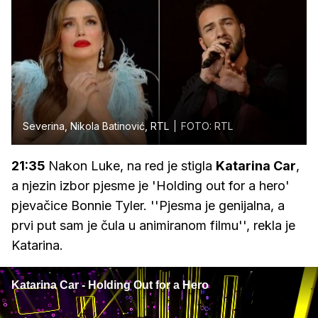
Severina, Nikola Batinović, RTL
FOTO: RTL
21:35
Nakon Luke, na red je stigla
Katarina Car
,
a njezin izbor pjesme je 'Holding out for a hero'
pjevačice Bonnie Tyler. ''Pjesma je genijalna, a
prvi put sam je čula u animiranom filmu'', rekla je
Katarina.
Katarina Car - Holding Out for a Hero