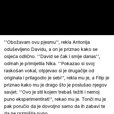
''Obožavam ovu pjesmu'', rekla Antonija
oduševljeno Davidu, a on je priznao kako se
osjeća odlično. ''David se čak i smije danas'',
odmah je primijetila Nika. ''Pokazao si svoj
raskošan vokal, otpjevao si je drugačije od
originala i prilagodio je sebi'', rekla mu je, a Filip je
priznao kako mu je drago što je poslušao njegov
savjet. ''Ovo je stil kojem trebaš težiti i nemoj
puno eksperimentirati'', rekao mu je. Tonči mu je
pak poručio da je dovoljno samo da ih zabavi te
da ne razmišlja puno.