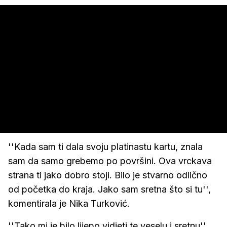
''Kada sam ti dala svoju platinastu kartu, znala
sam da samo grebemo po površini. Ova vrckava
strana ti jako dobro stoji. Bilo je stvarno odlično
od početka do kraja. Jako sam sretna što si tu'',
komentirala je Nika Turković.
''Tako mi je bilo lijepo vidjeti te veselu i sretnu'',