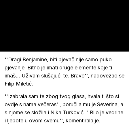
''Dragi Benjamine, biti pjevač nije samo puko
pjevanje. Bitno je imati druge elemente koje ti
imaš... Uživam slušajući te. Bravo'', nadovezao se
Filip Miletić.
''Izabrala sam te zbog tvog glasa, hvala ti što si
ovdje s nama večeras'', poručila mu je Severina, a
s njome se složila i Nika Turković. ''Bilo je vedrine
i ljepote u ovom svemu'', komentirala je.