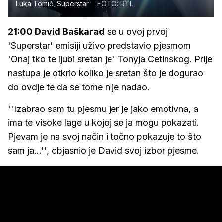
Luka Tomić, Superstar
FOTO: RTL
21:00 David Baškarad
se u ovoj prvoj
'Superstar' emisiji uživo predstavio pjesmom
'Onaj tko te ljubi sretan je' Tonyja Cetinskog. Prije
nastupa je otkrio koliko je sretan što je dogurao
do ovdje te da se tome nije nadao.
''Izabrao sam tu pjesmu jer je jako emotivna, a
ima te visoke lage u kojoj se ja mogu pokazati.
Pjevam je na svoj način i točno pokazuje to što
sam ja...'', objasnio je David svoj izbor pjesme.