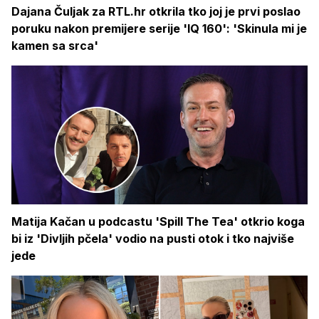
Dajana Čuljak za RTL.hr otkrila tko joj je prvi poslao
poruku nakon premijere serije 'IQ 160': 'Skinula mi je
kamen sa srca'
Matija Kačan u podcastu 'Spill The Tea' otkrio koga
bi iz 'Divljih pčela' vodio na pusti otok i tko najviše
jede