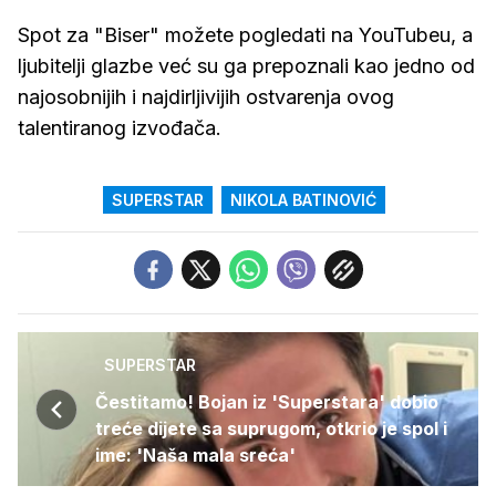
Spot za "Biser" možete pogledati na YouTubeu, a
ljubitelji glazbe već su ga prepoznali kao jedno od
najosobnijih i najdirljivijih ostvarenja ovog
talentiranog izvođača.
SUPERSTAR
NIKOLA BATINOVIĆ
SUPERSTAR
Čestitamo! Bojan iz 'Superstara' dobio
treće dijete sa suprugom, otkrio je spol i
ime: 'Naša mala sreća'