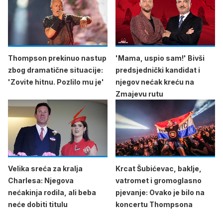
Thompson prekinuo nastup
'Mama, uspio sam!' Bivši
zbog dramatične situacije:
predsjednički kandidat i
'Zovite hitnu. Pozlilo mu je'
njegov nećak kreću na
Zmajevu rutu
Velika sreća za kralja
Krcat Šubićevac, baklje,
Charlesa: Njegova
vatromet i gromoglasno
nećakinja rodila, ali beba
pjevanje: Ovako je bilo na
neće dobiti titulu
koncertu Thompsona