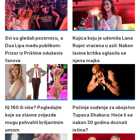
Svi su gledali pozornicu, a
Kujica koju je udomila Lana
Dua Lipa među publikom:
Rupić vraćena u azil: Nakon
Prizor iz Prištine oduševio
lavine kritika oglasila se
fanove
njena majka
IQ 160 ili više? Pogledajte
Počinje suđenje za ubojstvo
koje se slavne zvijezde
Tupaca Shakura: Hoće li se
mogu pohvaliti briljantnim
nakon 30 godina doznati
umom
istina?