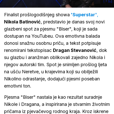
22.86%
/
Upali
zvuk
Finalist prošlogodišnjeg showa
'Superstar'
,
Nikola Batinović
, predstavio je danas svoj novi
glazbeni spot za pjesmu "Biser", koji je sada
dostupan na YouTubeu. Ova emotivna balada
donosi snažnu osobnu priču, a tekst potpisuje
renomirani tekstopisac
Dragan Stevanović
, dok
su glazbu i aranžman oblikovali zajedno Nikola i
njegov autorski tim. Spot je snimljen prošlog ljeta
na ušću Neretve, u krajevima koji su obilježili
Nikolino odrastanje, dodajući pjesmi poseban
emotivni ton.
Pjesma "Biser" nastala je kao rezultat suradnje
Nikole i Dragana, a inspirirana je stvarnim životnim
pričama iz pjevačevog rodnog kraja. Kroz iskrene