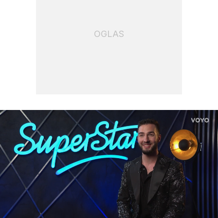
OGLAS
Loaded
: