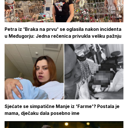
Petra iz 'Braka na prvu' se oglasila nakon incidenta
u Međugorju: Jedna rečenica privukla veliku pažnju
Sjećate se simpatične Manje iz 'Farme'? Postala je
mama, dječaku dala posebno ime