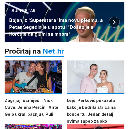
SUPERSTAR
Bojan iz 'Superstara' ima novu pjesmu, a
Petar Šegedin je u spotu! 'Došao je s
Korčule da glumi sa mnom'
Pročitaj na
Net.hr
Zagrljaj, osmijesi i Nick
Lejdi Perković pokazala
Cave: Jelena Perčin i Ante
kako je bodrila strica na
Gelo ukrali pažnju u Puli
koncertu: Jedan detalj
svima zapeo za oko