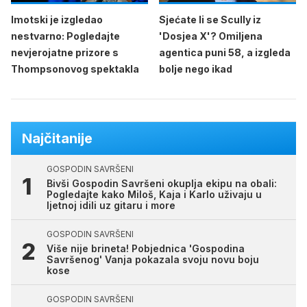
Imotski je izgledao
Sjećate li se Scully iz
nestvarno: Pogledajte
'Dosjea X'? Omiljena
nevjerojatne prizore s
agentica puni 58, a izgleda
Thompsonovog spektakla
bolje nego ikad
Najčitanije
GOSPODIN SAVRŠENI
Bivši Gospodin Savršeni okuplja ekipu na obali:
Pogledajte kako Miloš, Kaja i Karlo uživaju u
ljetnoj idili uz gitaru i more
GOSPODIN SAVRŠENI
Više nije brineta! Pobjednica 'Gospodina
Savršenog' Vanja pokazala svoju novu boju
kose
GOSPODIN SAVRŠENI