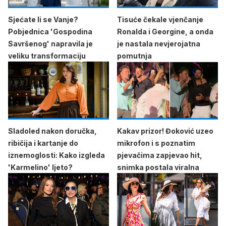
Sjećate li se Vanje?
Tisuće čekale vjenčanje
Pobjednica 'Gospodina
Ronalda i Georgine, a onda
Savršenog' napravila je
je nastala nevjerojatna
veliku transformaciju
pomutnja
Sladoled nakon doručka,
Kakav prizor! Đoković uzeo
ribičija i kartanje do
mikrofon i s poznatim
iznemoglosti: Kako izgleda
pjevačima zapjevao hit,
'Karmelino' ljeto?
snimka postala viralna