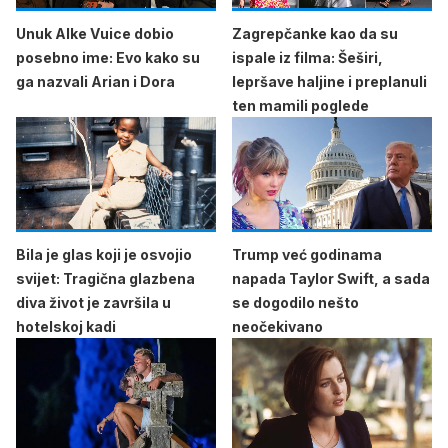
Unuk Alke Vuice dobio
Zagrepčanke kao da su
posebno ime: Evo kako su
ispale iz filma: Šeširi,
ga nazvali Arian i Dora
lepršave haljine i preplanuli
ten mamili poglede
Bila je glas koji je osvojio
Trump već godinama
svijet: Tragična glazbena
napada Taylor Swift, a sada
diva život je završila u
se dogodilo nešto
hotelskoj kadi
neočekivano