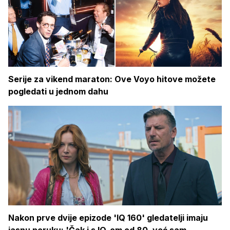
Serije za vikend maraton: Ove Voyo hitove možete
pogledati u jednom dahu
Nakon prve dvije epizode 'IQ 160' gledatelji imaju
jasnu poruku: 'Čak i s IQ-om od 80, već sam