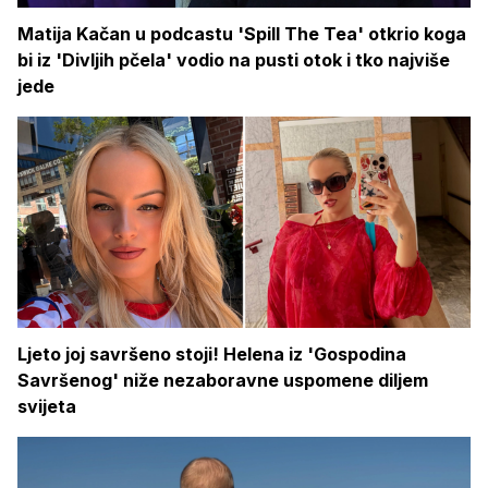
Matija Kačan u podcastu 'Spill The Tea' otkrio koga
bi iz 'Divljih pčela' vodio na pusti otok i tko najviše
jede
Ljeto joj savršeno stoji! Helena iz 'Gospodina
Savršenog' niže nezaboravne uspomene diljem
svijeta