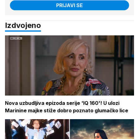
PRIJAVI SE
Izdvojeno
Nova uzbudljiva epizoda serije 'IQ 160'! U ulozi
Marinine majke stiže dobro poznato glumačko lice