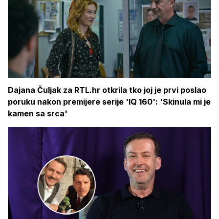
Dajana Čuljak za RTL.hr otkrila tko joj je prvi poslao
poruku nakon premijere serije 'IQ 160': 'Skinula mi je
kamen sa srca'