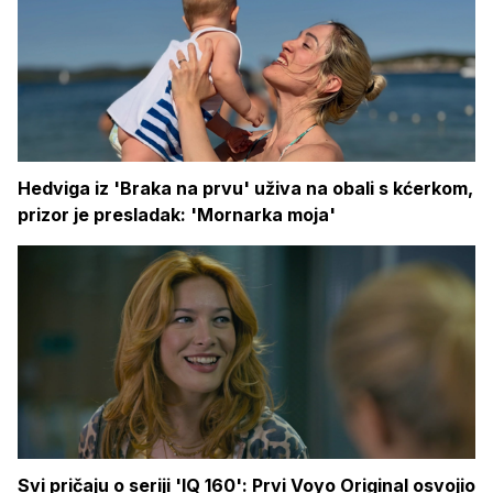
Hedviga iz 'Braka na prvu' uživa na obali s kćerkom,
prizor je presladak: 'Mornarka moja'
Svi pričaju o seriji 'IQ 160': Prvi Voyo Original osvojio