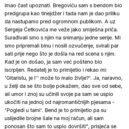
imao čast upoznati. Bregoviću sam s bendom bio
predgrupa kao tinejdžer i tada nam je dao priliku
da nastupamo pred ogromnom publikom. A uz
Sergeja Ćetkovića me veže jako smiješna priča.
Surađivali smo s njim na snimanju jedne serije. Mi
smo pripremali binu i nosili ozvučenje, svirali par
sati prije nego što je došla na red scena s njim.
Kad je on došao, ja sam već pošteno bio
iscrpljen. Redatelj je to primijetio i rekao mi:
'Gitaristu, je l'' može to malo življe?'. Ja, naravno,
u želji da se što bolje pokažem, dao sve od sebe,
ali umor i znoj su učinili svoje pa sam se uspio
ukočiti na jednoj od najromantičnijih pjesama -
'Pogledi u tami'. Bend je to primijetio pa su
uslijedile brojne šale na moj račun, ali sam
ponosan što sam to uspio dovršiti", prisjeća se