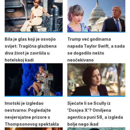
Bila je glas koji je osvojio
Trump već godinama
svijet: Tragična glazbena
napada Taylor Swift, a sada
diva život je završila u
se dogodilo nešto
hotelskoj kadi
neočekivano
Imotski je izgledao
Sjećate li se Scully iz
nestvarno: Pogledajte
'Dosjea X'? Omiljena
nevjerojatne prizore s
agentica puni 58, a izgleda
Thompsonovog spektakla
bolje nego ikad