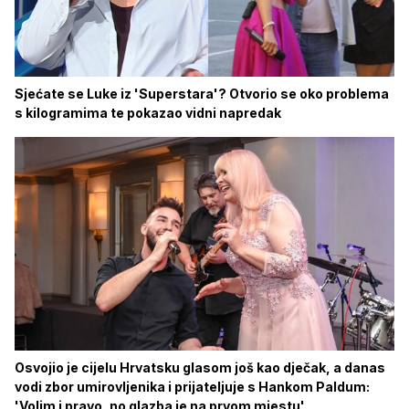
Sjećate se Luke iz 'Superstara'? Otvorio se oko problema
s kilogramima te pokazao vidni napredak
Osvojio je cijelu Hrvatsku glasom još kao dječak, a danas
vodi zbor umirovljenika i prijateljuje s Hankom Paldum:
'Volim i pravo, no glazba je na prvom mjestu'