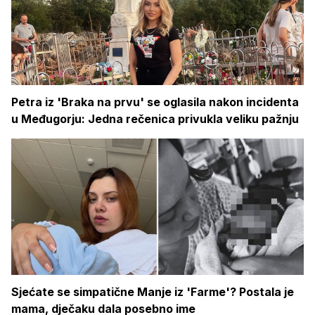
Petra iz 'Braka na prvu' se oglasila nakon incidenta
u Međugorju: Jedna rečenica privukla veliku pažnju
Sjećate se simpatične Manje iz 'Farme'? Postala je
mama, dječaku dala posebno ime