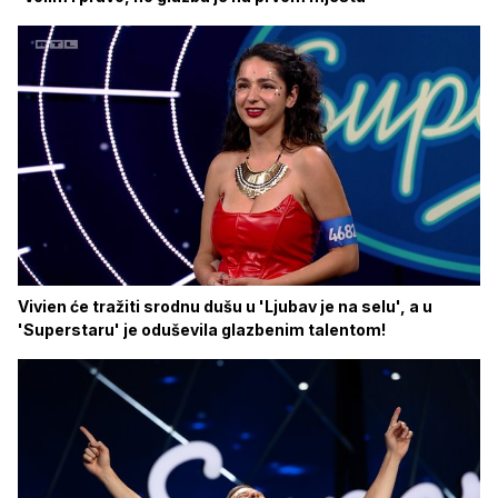
Vivien će tražiti srodnu dušu u 'Ljubav je na selu', a u
'Superstaru' je oduševila glazbenim talentom!