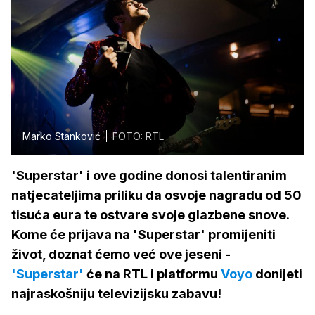
Marko Stanković
FOTO: RTL
'Superstar' i ove godine donosi talentiranim
natjecateljima priliku da osvoje nagradu od 50
tisuća eura te ostvare svoje glazbene snove.
Kome će prijava na 'Superstar' promijeniti
život, doznat ćemo već ove jeseni -
'Superstar'
će na RTL i platformu
Voyo
donijeti
najraskošniju televizijsku zabavu!