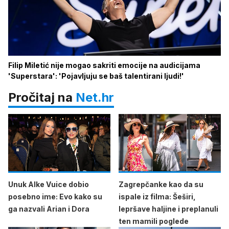
Filip Miletić nije mogao sakriti emocije na audicijama
'Superstara': 'Pojavljuju se baš talentirani ljudi!'
Pročitaj na
Net.hr
Unuk Alke Vuice dobio
Zagrepčanke kao da su
posebno ime: Evo kako su
ispale iz filma: Šeširi,
ga nazvali Arian i Dora
lepršave haljine i preplanuli
ten mamili poglede