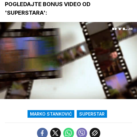
POGLEDAJTE BONUS VIDEO OD
'SUPERSTARA':
Loaded
:
8.63%
/
Upali
zvuk
MARKO STANKOVIĆ
SUPERSTAR