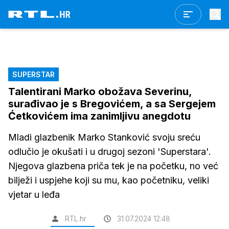
SUPERSTAR
Talentirani Marko obožava Severinu,
surađivao je s Bregovićem, a sa Sergejem
Ćetkovićem ima zanimljivu anegdotu
Mladi glazbenik Marko Stanković svoju sreću
odlučio je okušati i u drugoj sezoni 'Superstara'.
Njegova glazbena priča tek je na početku, no već
bilježi i uspjehe koji su mu, kao početniku, veliki
vjetar u leđa
RTL.hr
31.07.2024 12:48