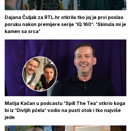
Dajana Čuljak za RTL.hr otkrila tko joj je prvi poslao
poruku nakon premijere serije 'IQ 160': 'Skinula mi je
kamen sa srca'
Matija Kačan u podcastu 'Spill The Tea' otkrio koga
bi iz 'Divljih pčela' vodio na pusti otok i tko najviše
jede