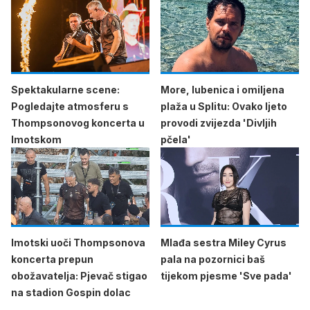
Spektakularne scene:
More, lubenica i omiljena
Pogledajte atmosferu s
plaža u Splitu: Ovako ljeto
Thompsonovog koncerta u
provodi zvijezda 'Divljih
Imotskom
pčela'
Imotski uoči Thompsonova
Mlađa sestra Miley Cyrus
koncerta prepun
pala na pozornici baš
obožavatelja: Pjevač stigao
tijekom pjesme 'Sve pada'
na stadion Gospin dolac