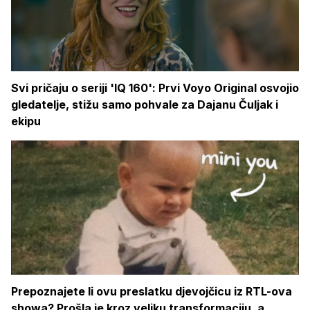
Svi pričaju o seriji 'IQ 160': Prvi Voyo Original osvojio
gledatelje, stižu samo pohvale za Dajanu Čuljak i
ekipu
Prepoznajete li ovu preslatku djevojčicu iz RTL-ova
showa? Prošla je kroz veliku transformaciju, a