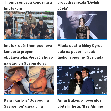
Thompsonovog koncerta u
provodi zvijezda 'Divljih
Imotskom
pčela'
Imotski uoči Thompsonova
Mlađa sestra Miley Cyrus
koncerta prepun
pala na pozornici baš
obožavatelja: Pjevač stigao
tijekom pjesme 'Sve pada'
na stadion Gospin dolac
Kaja i Karlo iz 'Gospodina
Amar Bukvić o novoj ulozi,
Savršenog' uživaju na
obitelji i ljetu: 'Bez Almine