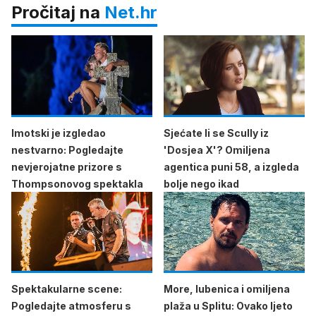
Pročitaj na
Net.hr
Imotski je izgledao
Sjećate li se Scully iz
nestvarno: Pogledajte
'Dosjea X'? Omiljena
nevjerojatne prizore s
agentica puni 58, a izgleda
Thompsonovog spektakla
bolje nego ikad
Spektakularne scene:
More, lubenica i omiljena
Pogledajte atmosferu s
plaža u Splitu: Ovako ljeto