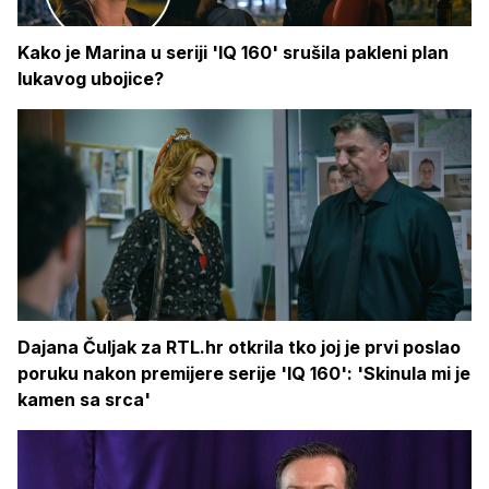
Kako je Marina u seriji 'IQ 160' srušila pakleni plan
lukavog ubojice?
Dajana Čuljak za RTL.hr otkrila tko joj je prvi poslao
poruku nakon premijere serije 'IQ 160': 'Skinula mi je
kamen sa srca'