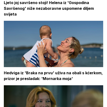
Ljeto joj savršeno stoji! Helena iz 'Gospodina
Savršenog' niže nezaboravne uspomene diljem
svijeta
Hedviga iz 'Braka na prvu' uživa na obali s kćerkom,
prizor je presladak: 'Mornarka moja'