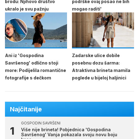
brodu: Njihovo društvo
podrške ovaj posao ne bih
ukralo je svu pažnju
mogao raditi'
Ani iz 'Gospodina
Zadarske ulice dobile
Savršenog' odlično stoji
posebnu dozu šarma:
more: Podijelila romantične
Atraktivna brineta mamila
fotografije s dečkom
poglede u bijeloj haljinici
Najčitanije
GOSPODIN SAVRŠENI
Više nije brineta! Pobjednica 'Gospodina
Savršenog' Vanja pokazala svoju novu boju