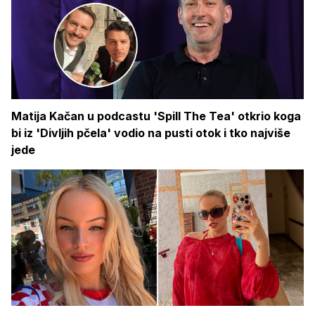
Matija Kačan u podcastu 'Spill The Tea' otkrio koga
bi iz 'Divljih pčela' vodio na pusti otok i tko najviše
jede