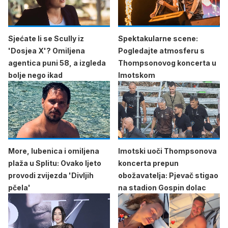
Sjećate li se Scully iz
Spektakularne scene:
'Dosjea X'? Omiljena
Pogledajte atmosferu s
agentica puni 58, a izgleda
Thompsonovog koncerta u
bolje nego ikad
Imotskom
More, lubenica i omiljena
Imotski uoči Thompsonova
plaža u Splitu: Ovako ljeto
koncerta prepun
provodi zvijezda 'Divljih
obožavatelja: Pjevač stigao
pčela'
na stadion Gospin dolac