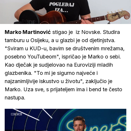
Loaded
:
7.77%
/
Upali
zvuk
Marko Martinović
stigao je iz Novske. Studira
tamburu u Osijeku, a u glazbi je od djetinjstva.
"Sviram u KUD-u, bavim se društvenim mrežama,
posebno YouTubeom", ispričao je Marko o sebi.
Kao dječak je sudjelovao na Euroviziji mladih
glazbenika. "To mi je sigurno najveće i
najzanimljivije iskustvo u životu", zaključio je
Marko. Uza sve, s prijateljem ima i bend te često
nastupa.