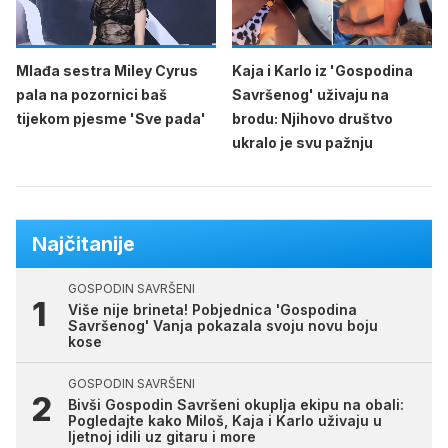
Mlađa sestra Miley Cyrus
Kaja i Karlo iz 'Gospodina
pala na pozornici baš
Savršenog' uživaju na
tijekom pjesme 'Sve pada'
brodu: Njihovo društvo
ukralo je svu pažnju
Najčitanije
GOSPODIN SAVRŠENI
Više nije brineta! Pobjednica 'Gospodina
Savršenog' Vanja pokazala svoju novu boju
kose
GOSPODIN SAVRŠENI
Bivši Gospodin Savršeni okuplja ekipu na obali:
Pogledajte kako Miloš, Kaja i Karlo uživaju u
ljetnoj idili uz gitaru i more