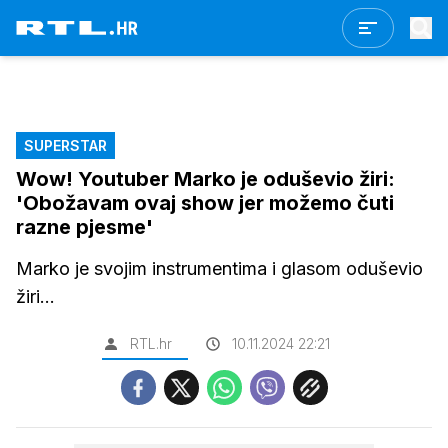
SUPERSTAR
Wow! Youtuber Marko je oduševio žiri:
'Obožavam ovaj show jer možemo čuti
razne pjesme'
Marko je svojim instrumentima i glasom oduševio
žiri...
RTL.hr
10.11.2024 22:21