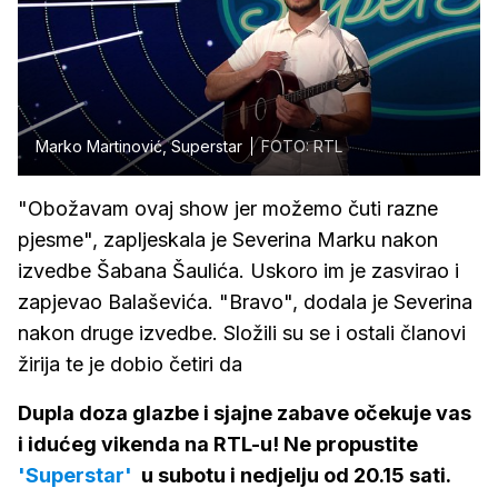
Marko Martinović, Superstar
FOTO: RTL
"Obožavam ovaj show jer možemo čuti razne
pjesme", zapljeskala je Severina Marku nakon
izvedbe Šabana Šaulića. Uskoro im je zasvirao i
zapjevao Balaševića. "Bravo", dodala je Severina
nakon druge izvedbe. Složili su se i ostali članovi
žirija te je dobio četiri da
Dupla doza glazbe i sjajne zabave očekuje vas
i idućeg vikenda na RTL-u! Ne propustite
'Superstar'
u subotu i nedjelju od 20.15 sati.