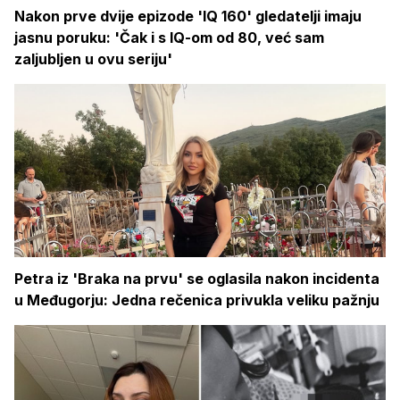
Nakon prve dvije epizode 'IQ 160' gledatelji imaju
jasnu poruku: 'Čak i s IQ-om od 80, već sam
zaljubljen u ovu seriju'
Petra iz 'Braka na prvu' se oglasila nakon incidenta
u Međugorju: Jedna rečenica privukla veliku pažnju