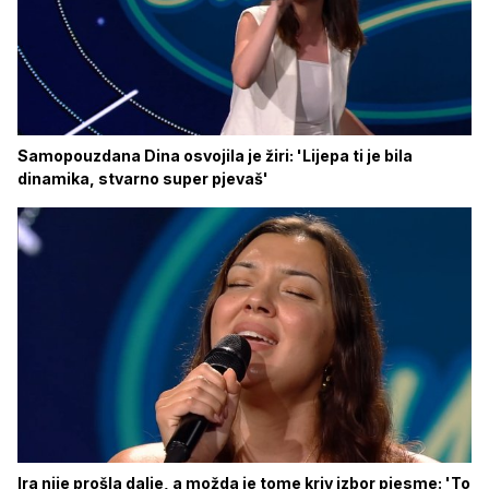
Samopouzdana Dina osvojila je žiri: 'Lijepa ti je bila
dinamika, stvarno super pjevaš'
Ira nije prošla dalje, a možda je tome kriv izbor pjesme: 'To