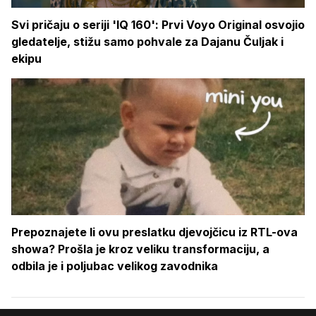
Svi pričaju o seriji 'IQ 160': Prvi Voyo Original osvojio
gledatelje, stižu samo pohvale za Dajanu Čuljak i
ekipu
Prepoznajete li ovu preslatku djevojčicu iz RTL-ova
showa? Prošla je kroz veliku transformaciju, a
odbila je i poljubac velikog zavodnika