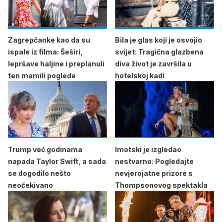
Zagrepčanke kao da su
Bila je glas koji je osvojio
ispale iz filma: Šeširi,
svijet: Tragična glazbena
lepršave haljine i preplanuli
diva život je završila u
ten mamili poglede
hotelskoj kadi
Trump već godinama
Imotski je izgledao
napada Taylor Swift, a sada
nestvarno: Pogledajte
se dogodilo nešto
nevjerojatne prizore s
neočekivano
Thompsonovog spektakla