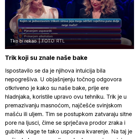
Tko bi rekao
FOTO: RTL
Trik koji su znale naše bake
Ispostavilo se da je njihova intuicija bila
nepogrešiva. U objašnjenju točnog odgovora
otkriveno je kako su naše bake, prije ere
hladnjaka, koristile upravo ovu tehniku. Trik je u
premazivanju masnoćom, najčešće svinjskom
mašću ili uljem. Tim se postupkom zatvaraju sitne
pore na ljusci, čime se sprječava prodor zraka i
gubitak vlage te tako usporava kvarenje. Na taj je