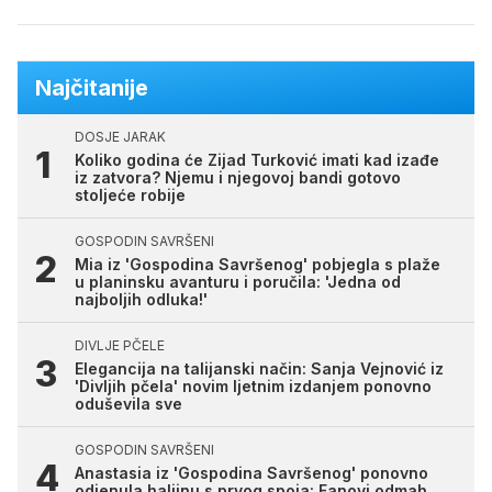
Najčitanije
DOSJE JARAK
Koliko godina će Zijad Turković imati kad izađe
iz zatvora? Njemu i njegovoj bandi gotovo
stoljeće robije
GOSPODIN SAVRŠENI
Mia iz 'Gospodina Savršenog' pobjegla s plaže
u planinsku avanturu i poručila: 'Jedna od
najboljih odluka!'
DIVLJE PČELE
Elegancija na talijanski način: Sanja Vejnović iz
'Divljih pčela' novim ljetnim izdanjem ponovno
oduševila sve
GOSPODIN SAVRŠENI
Anastasia iz 'Gospodina Savršenog' ponovno
odjenula haljinu s prvog spoja: Fanovi odmah