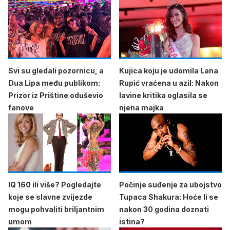
Svi su gledali pozornicu, a
Kujica koju je udomila Lana
Dua Lipa među publikom:
Rupić vraćena u azil: Nakon
Prizor iz Prištine oduševio
lavine kritika oglasila se
fanove
njena majka
IQ 160 ili više? Pogledajte
Počinje suđenje za ubojstvo
koje se slavne zvijezde
Tupaca Shakura: Hoće li se
mogu pohvaliti briljantnim
nakon 30 godina doznati
umom
istina?