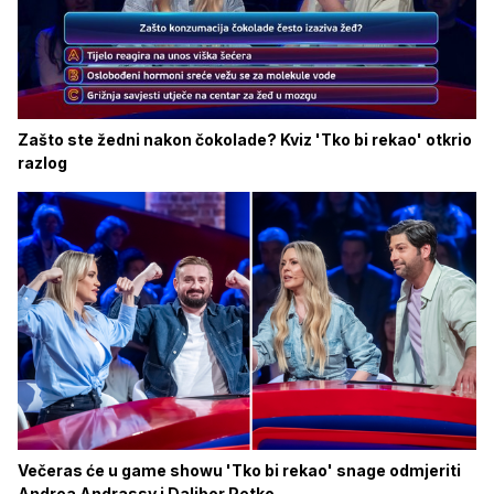
Zašto ste žedni nakon čokolade? Kviz 'Tko bi rekao' otkrio
razlog
Večeras će u game showu 'Tko bi rekao' snage odmjeriti
Andrea Andrassy i Dalibor Petko