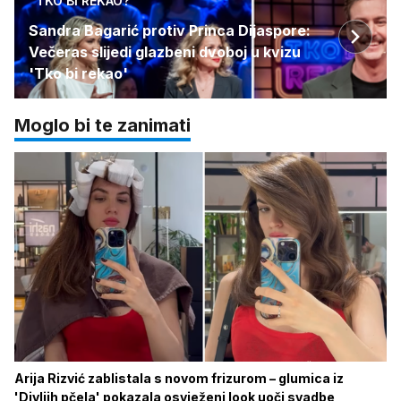
TKO BI REKAO?
Sandra Bagarić protiv Princa Dijaspore:
Večeras slijedi glazbeni dvoboj u kvizu
'Tko bi rekao'
Moglo bi te zanimati
Arija Rizvić zablistala s novom frizurom – glumica iz
'Divljih pčela' pokazala osvježeni look uoči svadbe