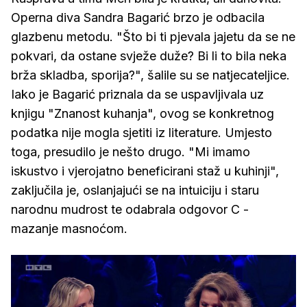
Operna diva Sandra Bagarić brzo je odbacila
glazbenu metodu. "Što bi ti pjevala jajetu da se ne
pokvari, da ostane svježe duže? Bi li to bila neka
brža skladba, sporija?", šalile su se natjecateljice.
Iako je Bagarić priznala da se uspavljivala uz
knjigu "Znanost kuhanja", ovog se konkretnog
podatka nije mogla sjetiti iz literature. Umjesto
toga, presudilo je nešto drugo. "Mi imamo
iskustvo i vjerojatno beneficirani staž u kuhinji",
zaključila je, oslanjajući se na intuiciju i staru
narodnu mudrost te odabrala odgovor C -
mazanje masnoćom.