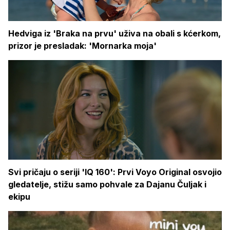
Hedviga iz 'Braka na prvu' uživa na obali s kćerkom,
prizor je presladak: 'Mornarka moja'
Svi pričaju o seriji 'IQ 160': Prvi Voyo Original osvojio
gledatelje, stižu samo pohvale za Dajanu Čuljak i
ekipu