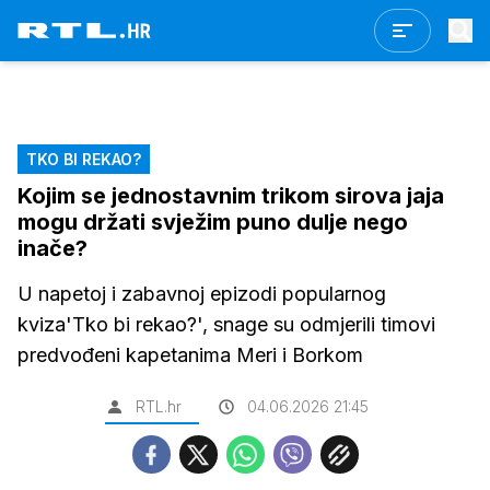
TKO BI REKAO?
Kojim se jednostavnim trikom sirova jaja
mogu držati svježim puno dulje nego
inače?
U napetoj i zabavnoj epizodi popularnog
kviza'Tko bi rekao?', snage su odmjerili timovi
predvođeni kapetanima Meri i Borkom
RTL.hr
04.06.2026 21:45