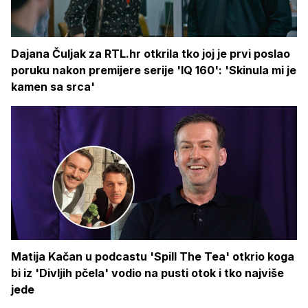
Dajana Čuljak za RTL.hr otkrila tko joj je prvi poslao
poruku nakon premijere serije 'IQ 160': 'Skinula mi je
kamen sa srca'
Matija Kačan u podcastu 'Spill The Tea' otkrio koga
bi iz 'Divljih pčela' vodio na pusti otok i tko najviše
jede