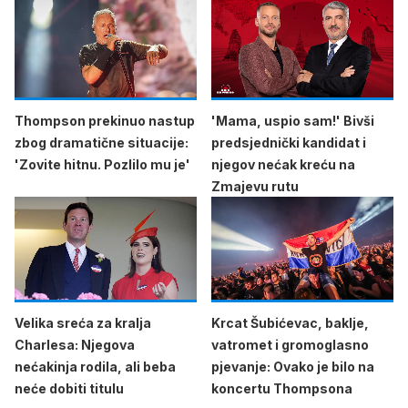
Thompson prekinuo nastup
'Mama, uspio sam!' Bivši
zbog dramatične situacije:
predsjednički kandidat i
'Zovite hitnu. Pozlilo mu je'
njegov nećak kreću na
Zmajevu rutu
Velika sreća za kralja
Krcat Šubićevac, baklje,
Charlesa: Njegova
vatromet i gromoglasno
nećakinja rodila, ali beba
pjevanje: Ovako je bilo na
neće dobiti titulu
koncertu Thompsona