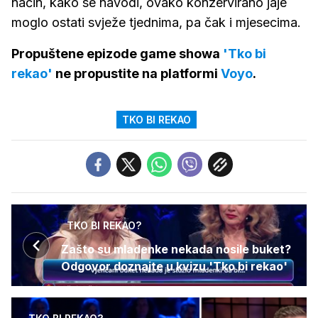
način, kako se navodi, ovako konzervirano jaje
moglo ostati svježe tjednima, pa čak i mjesecima.
Propuštene epizode game showa
'Tko bi
rekao'
ne propustite na platformi
Voyo
.
TKO BI REKAO
TKO BI REKAO?
Zašto su mladenke nekada nosile buket?
Odgovor doznajte u kvizu 'Tko bi rekao'