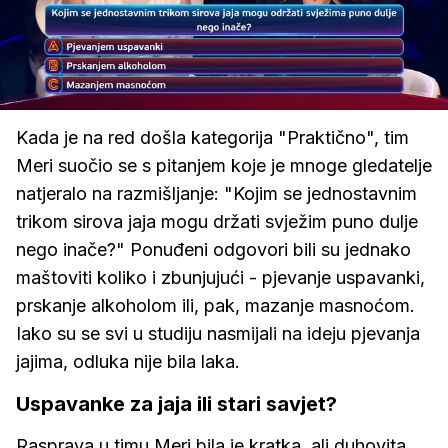
Loaded
:
100.00%
/
Upali
zvuk
Kada je na red došla kategorija "Praktično", tim
Meri suočio se s pitanjem koje je mnoge gledatelje
natjeralo na razmišljanje: "Kojim se jednostavnim
trikom sirova jaja mogu držati svježim puno dulje
nego inače?" Ponuđeni odgovori bili su jednako
maštoviti koliko i zbunjujući - pjevanje uspavanki,
prskanje alkoholom ili, pak, mazanje masnoćom.
Iako su se svi u studiju nasmijali na ideju pjevanja
jajima, odluka nije bila laka.
Uspavanke za jaja ili stari savjet?
Rasprava u timu Meri bila je kratka, ali duhovita.