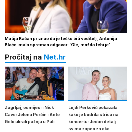
Matija Kačan priznao da je teško biti voditelj, Antonija
Blaće imala spreman odgovor: 'Gle, možda tebi je'
Pročitaj na
Net.hr
Zagrljaj, osmijesi i Nick
Lejdi Perković pokazala
Cave: Jelena Perčin i Ante
kako je bodrila strica na
Gelo ukrali pažnju u Puli
koncertu: Jedan detalj
svima zapeo za oko