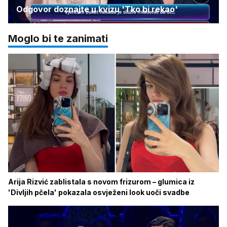
Odgovor doznajte u kvizu 'Tko bi rekao'
Moglo bi te zanimati
Arija Rizvić zablistala s novom frizurom – glumica iz
'Divljih pčela' pokazala osvježeni look uoči svadbe