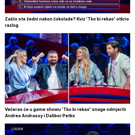
Zašto ste žedni nakon čokolade? Kviz 'Tko bi rekao' otkrio
razlog
Večeras će u game showu 'Tko bi rekao' snage odmjeriti
Andrea Andrassy i Dalibor Petko