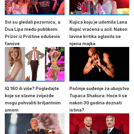
Svi su gledali pozornicu, a
Kujica koju je udomila Lana
Dua Lipa među publikom:
Rupić vraćena u azil: Nakon
Prizor iz Prištine oduševio
lavine kritika oglasila se
fanove
njena majka
IQ 160 ili više? Pogledajte
Počinje suđenje za ubojstvo
koje se slavne zvijezde
Tupaca Shakura: Hoće li se
mogu pohvaliti briljantnim
nakon 30 godina doznati
umom
istina?