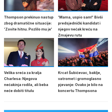
Thompson prekinuo nastup
'Mama, uspio sam!' Bivši
zbog dramatične situacije:
predsjednički kandidat i
'Zovite hitnu. Pozlilo mu je'
njegov nećak kreću na
Zmajevu rutu
Velika sreća za kralja
Krcat Šubićevac, baklje,
Charlesa: Njegova
vatromet i gromoglasno
nećakinja rodila, ali beba
pjevanje: Ovako je bilo na
neće dobiti titulu
koncertu Thompsona