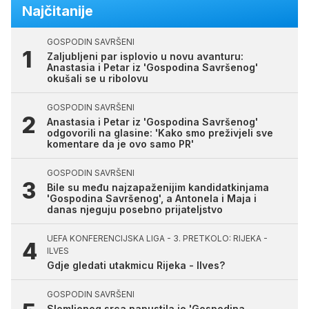
Najčitanije
GOSPODIN SAVRŠENI
Zaljubljeni par isplovio u novu avanturu:
Anastasia i Petar iz 'Gospodina Savršenog'
okušali se u ribolovu
GOSPODIN SAVRŠENI
Anastasia i Petar iz 'Gospodina Savršenog'
odgovorili na glasine: 'Kako smo preživjeli sve
komentare da je ovo samo PR'
GOSPODIN SAVRŠENI
Bile su među najzapaženijim kandidatkinjama
'Gospodina Savršenog', a Antonela i Maja i
danas njeguju posebno prijateljstvo
UEFA KONFERENCIJSKA LIGA - 3. PRETKOLO: RIJEKA -
ILVES
Gdje gledati utakmicu Rijeka - Ilves?
GOSPODIN SAVRŠENI
Slomljenog srca napustila je 'Gospodina