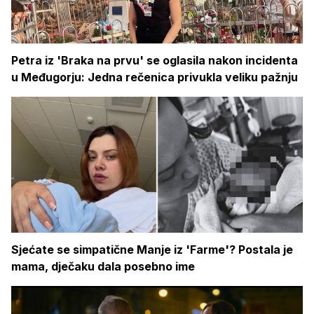
Petra iz 'Braka na prvu' se oglasila nakon incidenta
u Međugorju: Jedna rečenica privukla veliku pažnju
Sjećate se simpatične Manje iz 'Farme'? Postala je
mama, dječaku dala posebno ime