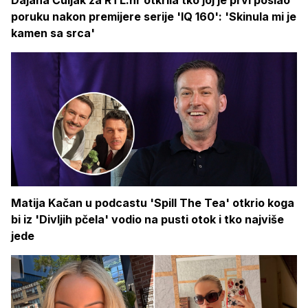
Dajana Čuljak za RTL.hr otkrila tko joj je prvi poslao
poruku nakon premijere serije 'IQ 160': 'Skinula mi je
kamen sa srca'
Matija Kačan u podcastu 'Spill The Tea' otkrio koga
bi iz 'Divljih pčela' vodio na pusti otok i tko najviše
jede