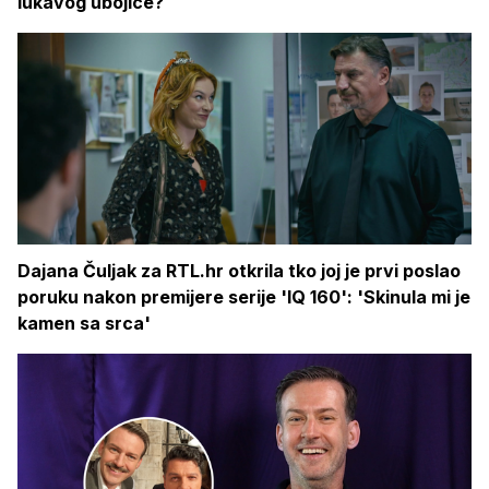
lukavog ubojice?
Dajana Čuljak za RTL.hr otkrila tko joj je prvi poslao
poruku nakon premijere serije 'IQ 160': 'Skinula mi je
kamen sa srca'