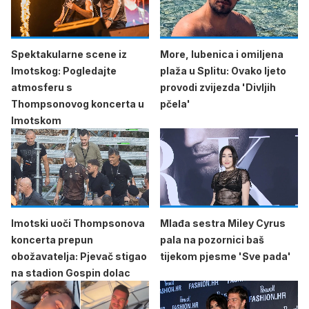
Spektakularne scene iz
More, lubenica i omiljena
Imotskog: Pogledajte
plaža u Splitu: Ovako ljeto
atmosferu s
provodi zvijezda 'Divljih
Thompsonovog koncerta u
pčela'
Imotskom
Imotski uoči Thompsonova
Mlađa sestra Miley Cyrus
koncerta prepun
pala na pozornici baš
obožavatelja: Pjevač stigao
tijekom pjesme 'Sve pada'
na stadion Gospin dolac