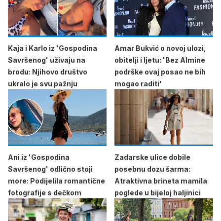
Kaja i Karlo iz 'Gospodina
Amar Bukvić o novoj ulozi,
Savršenog' uživaju na
obitelji i ljetu: 'Bez Almine
brodu: Njihovo društvo
podrške ovaj posao ne bih
ukralo je svu pažnju
mogao raditi'
Ani iz 'Gospodina
Zadarske ulice dobile
Savršenog' odlično stoji
posebnu dozu šarma:
more: Podijelila romantične
Atraktivna brineta mamila
fotografije s dečkom
poglede u bijeloj haljinici