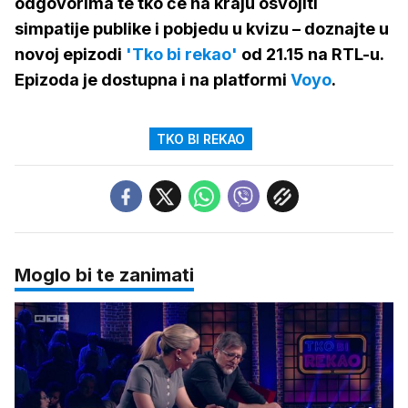
odgovorima te tko će na kraju osvojiti
simpatije publike i pobjedu u kvizu – doznajte u
novoj epizodi
'Tko bi rekao'
od 21.15 na RTL-u.
Epizoda je dostupna i na platformi
Voyo
.
TKO BI REKAO
Moglo bi te zanimati