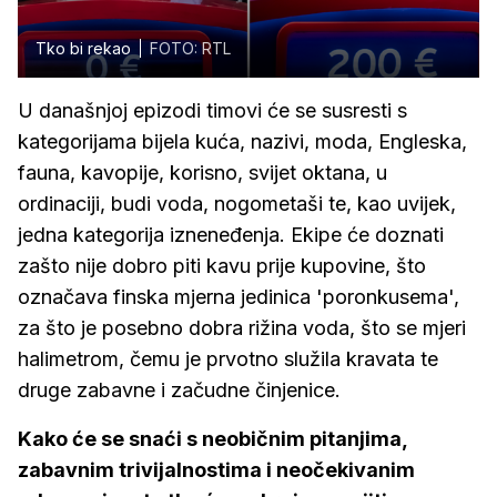
Tko bi rekao
FOTO: RTL
U današnjoj epizodi timovi će se susresti s
kategorijama bijela kuća, nazivi, moda, Engleska,
fauna, kavopije, korisno, svijet oktana, u
ordinaciji, budi voda, nogometaši te, kao uvijek,
jedna kategorija izneneđenja. Ekipe će doznati
zašto nije dobro piti kavu prije kupovine, što
označava finska mjerna jedinica 'poronkusema',
za što je posebno dobra rižina voda, što se mjeri
halimetrom, čemu je prvotno služila kravata te
druge zabavne i začudne činjenice.
Kako će se snaći s neobičnim pitanjima,
zabavnim trivijalnostima i neočekivanim