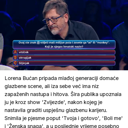
Loaded
:
100.00%
/
Upali
zvuk
Lorena Bućan pripada mlađoj generaciji domaće
glazbene scene, ali iza sebe već ima niz
zapaženih nastupa i hitova. Šira publika upoznala
ju je kroz show 'Zvijezde', nakon kojeg je
nastavila graditi uspješnu glazbenu karijeru.
Snimila je pjesme poput 'Tvoja i gotovo', 'Boli me'
i 'Ženska snaga', a u posljednje vrijeme posebno