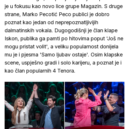
je u fokusu kao novo lice grupe Magazin. S druge
strane, Marko Pecotić Peco publici je dobro
poznat kao jedan od neprepoznatljivijih
dalmatinskih vokala. Dugogodišnji je član klape
Iskon, publika ga pamti po hitovima poput 'Još ne
mogu pristat volit', a veliku popularnost donijela
mu je i pjesma 'Samo ljubav ostaje'. Osim klapske
scene, uspješno gradi i solo karijeru, a poznat je i
kao član popularnih 4 Tenora.