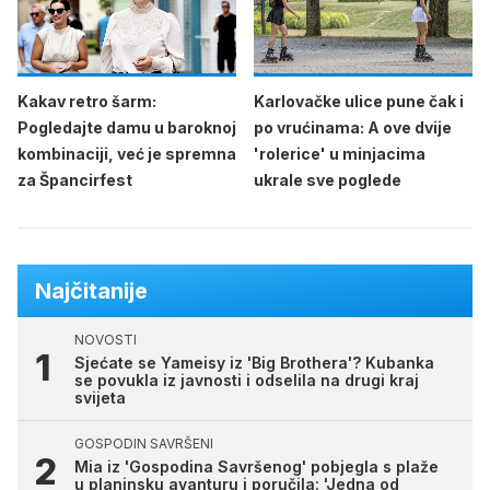
Kakav retro šarm:
Karlovačke ulice pune čak i
Pogledajte damu u baroknoj
po vrućinama: A ove dvije
kombinaciji, već je spremna
'rolerice' u minjacima
za Špancirfest
ukrale sve poglede
Najčitanije
NOVOSTI
Sjećate se Yameisy iz 'Big Brothera'? Kubanka
se povukla iz javnosti i odselila na drugi kraj
svijeta
GOSPODIN SAVRŠENI
Mia iz 'Gospodina Savršenog' pobjegla s plaže
u planinsku avanturu i poručila: 'Jedna od