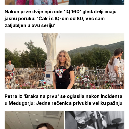
Nakon prve dvije epizode 'IQ 160' gledatelji imaju
jasnu poruku: 'Čak i s IQ-om od 80, već sam
zaljubljen u ovu seriju'
Petra iz 'Braka na prvu' se oglasila nakon incidenta
u Međugorju: Jedna rečenica privukla veliku pažnju