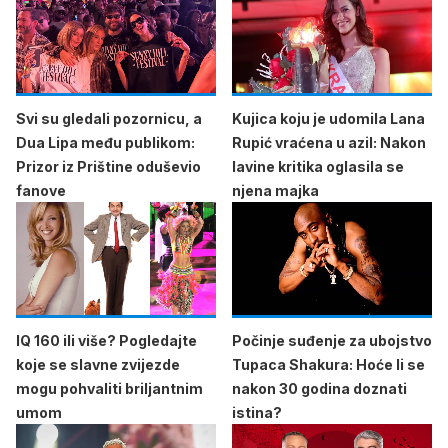
Svi su gledali pozornicu, a
Kujica koju je udomila Lana
Dua Lipa među publikom:
Rupić vraćena u azil: Nakon
Prizor iz Prištine oduševio
lavine kritika oglasila se
fanove
njena majka
IQ 160 ili više? Pogledajte
Počinje suđenje za ubojstvo
koje se slavne zvijezde
Tupaca Shakura: Hoće li se
mogu pohvaliti briljantnim
nakon 30 godina doznati
umom
istina?