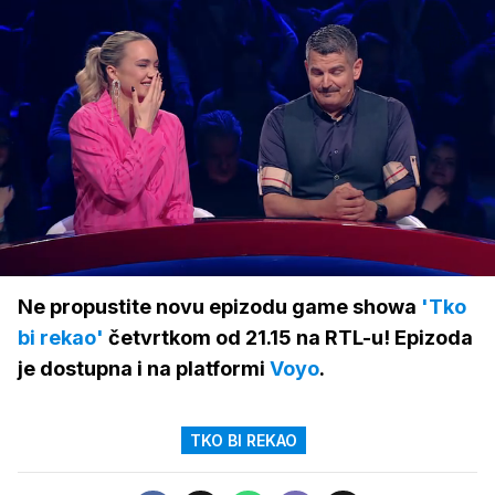
Loaded
:
100.00%
/
Upali
zvuk
Ne propustite novu epizodu game showa
'Tko
bi rekao'
četvrtkom od 21.15 na RTL-u! Epizoda
je dostupna i na platformi
Voyo
.
TKO BI REKAO