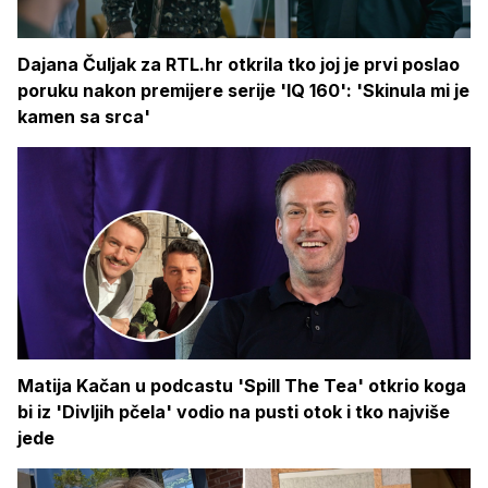
Dajana Čuljak za RTL.hr otkrila tko joj je prvi poslao
poruku nakon premijere serije 'IQ 160': 'Skinula mi je
kamen sa srca'
Matija Kačan u podcastu 'Spill The Tea' otkrio koga
bi iz 'Divljih pčela' vodio na pusti otok i tko najviše
jede