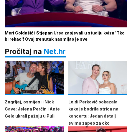
Meri Goldašić i Stjepan Ursa zapjevali u studiju kviza 'Tko
bi rekao'! Ovaj trenutak nasmijao je sve
Pročitaj na
Net.hr
Zagrljaj, osmijesi i Nick
Lejdi Perković pokazala
Cave: Jelena Perčin i Ante
kako je bodrila strica na
Gelo ukrali pažnju u Puli
koncertu: Jedan detalj
svima zapeo za oko