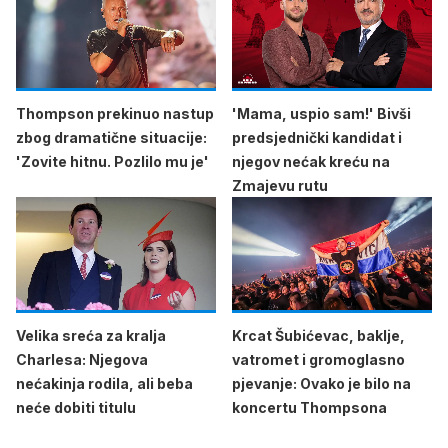
Thompson prekinuo nastup
'Mama, uspio sam!' Bivši
zbog dramatične situacije:
predsjednički kandidat i
'Zovite hitnu. Pozlilo mu je'
njegov nećak kreću na
Zmajevu rutu
Velika sreća za kralja
Krcat Šubićevac, baklje,
Charlesa: Njegova
vatromet i gromoglasno
nećakinja rodila, ali beba
pjevanje: Ovako je bilo na
neće dobiti titulu
koncertu Thompsona