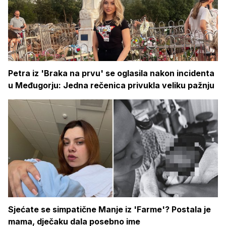
Petra iz 'Braka na prvu' se oglasila nakon incidenta
u Međugorju: Jedna rečenica privukla veliku pažnju
Sjećate se simpatične Manje iz 'Farme'? Postala je
mama, dječaku dala posebno ime