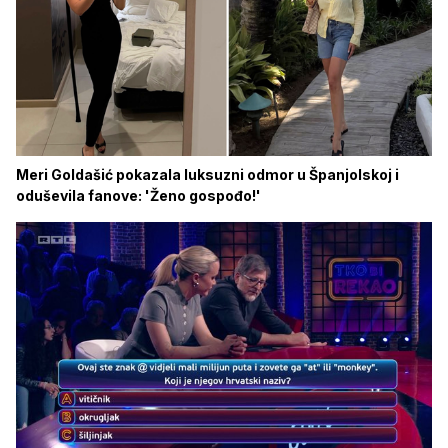
Meri Goldašić pokazala luksuzni odmor u Španjolskoj i
oduševila fanove: 'Ženo gospođo!'