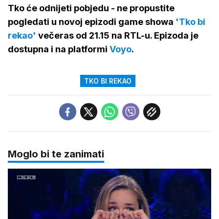
Tko će odnijeti pobjedu - ne propustite
pogledati u novoj epizodi game showa
'Tko bi
rekao'
večeras od 21.15 na RTL-u. Epizoda je
dostupna i na platformi
Voyo
.
TKO BI REKAO
Moglo bi te zanimati