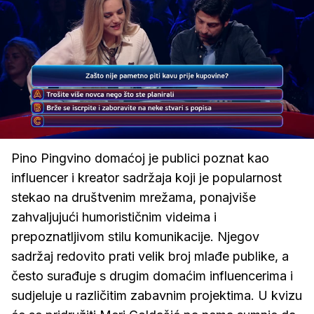
Loaded
:
100.00%
/
Upali
zvuk
Pino Pingvino domaćoj je publici poznat kao
influencer i kreator sadržaja koji je popularnost
stekao na društvenim mrežama, ponajviše
zahvaljujući humorističnim videima i
prepoznatljivom stilu komunikacije. Njegov
sadržaj redovito prati velik broj mlađe publike, a
često surađuje s drugim domaćim influencerima i
sudjeluje u različitim zabavnim projektima. U kvizu