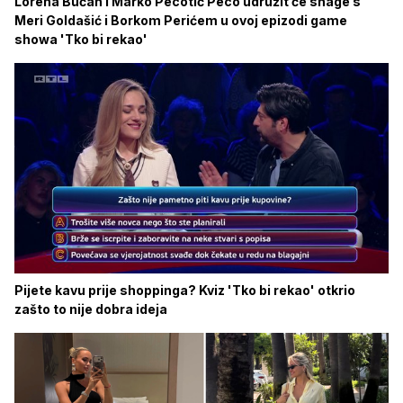
Lorena Bućan i Marko Pecotić Peco udružit će snage s
Meri Goldašić i Borkom Perićem u ovoj epizodi game
showa 'Tko bi rekao'
Pijete kavu prije shoppinga? Kviz 'Tko bi rekao' otkrio
zašto to nije dobra ideja