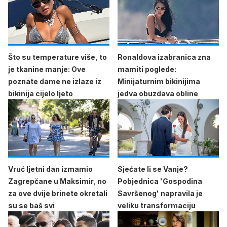
Što su temperature više, to
Ronaldova izabranica zna
je tkanine manje: Ove
mamiti poglede:
poznate dame ne izlaze iz
Minijaturnim bikinijima
bikinija cijelo ljeto
jedva obuzdava obline
Vruć ljetni dan izmamio
Sjećate li se Vanje?
Zagrepčane u Maksimir, no
Pobjednica 'Gospodina
za ove dvije brinete okretali
Savršenog' napravila je
su se baš svi
veliku transformaciju