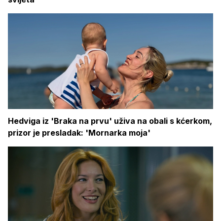
Hedviga iz 'Braka na prvu' uživa na obali s kćerkom,
prizor je presladak: 'Mornarka moja'