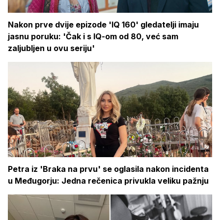
Nakon prve dvije epizode 'IQ 160' gledatelji imaju
jasnu poruku: 'Čak i s IQ-om od 80, već sam
zaljubljen u ovu seriju'
Petra iz 'Braka na prvu' se oglasila nakon incidenta
u Međugorju: Jedna rečenica privukla veliku pažnju