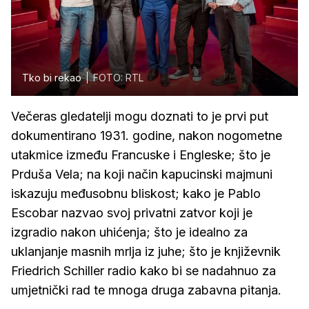
Tko bi rekao
FOTO: RTL
Večeras gledatelji mogu doznati to je prvi put
dokumentirano 1931. godine, nakon nogometne
utakmice između Francuske i Engleske; što je
Prduša Vela; na koji način kapucinski majmuni
iskazuju međusobnu bliskost; kako je Pablo
Escobar nazvao svoj privatni zatvor koji je
izgradio nakon uhićenja; što je idealno za
uklanjanje masnih mrlja iz juhe; što je književnik
Friedrich Schiller radio kako bi se nadahnuo za
umjetnički rad te mnoga druga zabavna pitanja.