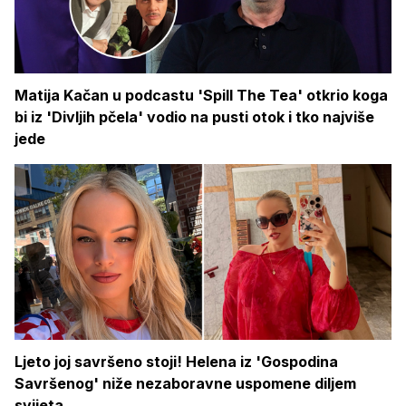
Matija Kačan u podcastu 'Spill The Tea' otkrio koga
bi iz 'Divljih pčela' vodio na pusti otok i tko najviše
jede
Ljeto joj savršeno stoji! Helena iz 'Gospodina
Savršenog' niže nezaboravne uspomene diljem
svijeta