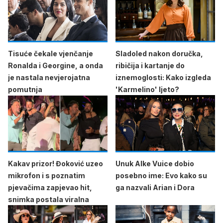
Tisuće čekale vjenčanje
Sladoled nakon doručka,
Ronalda i Georgine, a onda
ribičija i kartanje do
je nastala nevjerojatna
iznemoglosti: Kako izgleda
pomutnja
'Karmelino' ljeto?
Kakav prizor! Đoković uzeo
Unuk Alke Vuice dobio
mikrofon i s poznatim
posebno ime: Evo kako su
pjevačima zapjevao hit,
ga nazvali Arian i Dora
snimka postala viralna