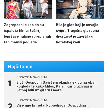
Zagrepčanke kao da su
Bila je glas koji je osvojio
ispale iz filma: Šeširi,
svijet: Tragična glazbena
lepršave haljine i preplanuli
diva život je završila u
ten mamili poglede
hotelskoj kadi
Najčitanije
GOSPODIN SAVRŠENI
Bivši Gospodin Savršeni okuplja ekipu na obali:
Pogledajte kako Miloš, Kaja i Karlo uživaju u
ljetnoj idili uz gitaru i more
GOSPODIN SAVRŠENI
Više nije brineta! Pobjednica 'Gospodina