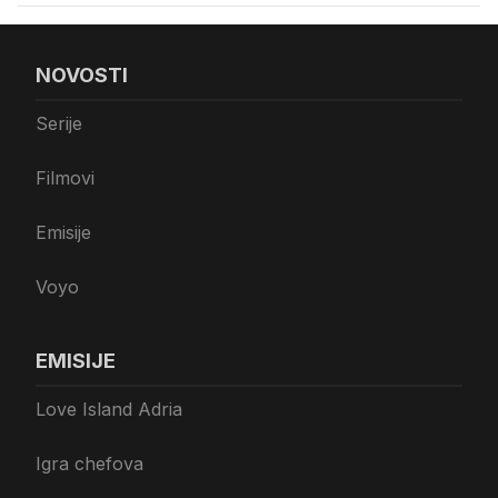
NOVOSTI
Serije
Filmovi
Emisije
Voyo
EMISIJE
Love Island Adria
Igra chefova