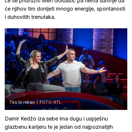
će se pridružiti Meri Goldašić pa nema sumnje da
će njihov tim donijeti mnogo energije, spontanosti
i duhovitih trenutaka.
Tko bi rekao
FOTO: RTL
Damir Kedžo iza sebe ima dugu i uspješnu
glazbenu karijeru te je jedan od najpoznatijih