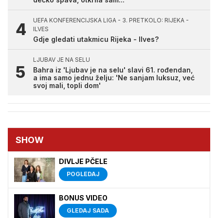
UEFA KONFERENCIJSKA LIGA - 3. PRETKOLO: RIJEKA -
ILVES
Gdje gledati utakmicu Rijeka - Ilves?
LJUBAV JE NA SELU
Bahra iz 'Ljubav je na selu' slavi 61. rođendan,
a ima samo jednu želju: 'Ne sanjam luksuz, već
svoj mali, topli dom'
SHOW
DIVLJE PČELE
POGLEDAJ
BONUS VIDEO
GLEDAJ SADA