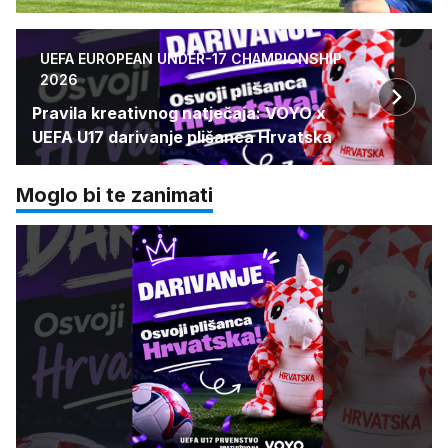
UEFA EUROPEAN UNDER-17 CHAMPIONSHIP
2026
Pravila kreativnog natječaja: VOYO x
UEFA U17 darivanje plišanca Hrvatska
Moglo bi te zanimati