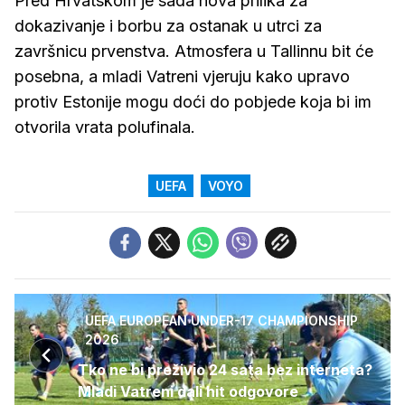
Pred Hrvatskom je sada nova prilika za
dokazivanje i borbu za ostanak u utrci za
završnicu prvenstva. Atmosfera u Tallinnu bit će
posebna, a mladi Vatreni vjeruju kako upravo
protiv Estonije mogu doći do pobjede koja bi im
otvorila vrata polufinala.
UEFA
VOYO
UEFA EUROPEAN UNDER-17 CHAMPIONSHIP
2026
Tko ne bi preživio 24 sata bez interneta?
Mladi Vatreni dali hit odgovore