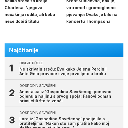
Velika sreća za kralja
Krcat Šubićevac, baklje,
Charlesa: Njegova
vatromet i gromoglasno
nećakinja rodila, ali beba
pjevanje: Ovako je bilo na
neće dobiti titulu
koncertu Thompsona
Najčitanije
DIVLJE PČELE
Ne skrivaju sreću: Evo kako Jelena Perčin i
Ante Gelo provode svoje prvo ljeto u braku
GOSPODIN SAVRŠENI
Anastasia iz 'Gospodina Savršenog' ponovno
odjenula haljinu s prvog spoja: Fanovi odmah
primijetili što to znači
GOSPODIN SAVRŠENI
Lara iz 'Gospodina Savršenog' podijelila s
pratiteljima: 'Nakon što sam pratila kako moj
dečko spava, otkrila sam...'