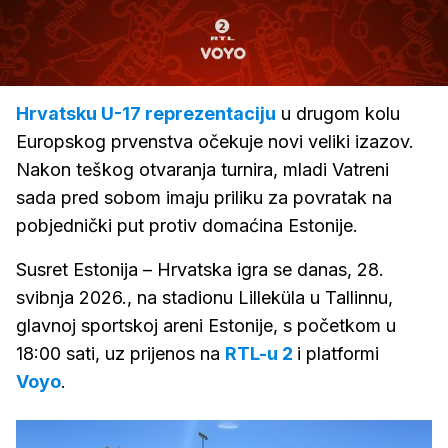
Loaded
:
100.00%
/
Upali
zvuk
Hrvatsku U-17 reprezentaciju
u drugom kolu
Europskog prvenstva očekuje novi veliki izazov.
Nakon teškog otvaranja turnira, mladi Vatreni
sada pred sobom imaju priliku za povratak na
pobjednički put protiv domaćina Estonije.
Susret Estonija – Hrvatska igra se danas, 28.
svibnja 2026., na stadionu Lilleküla u Tallinnu,
glavnoj sportskoj areni Estonije, s početkom u
18:00 sati, uz prijenos na
RTL-u 2
i platformi
Voyo
.