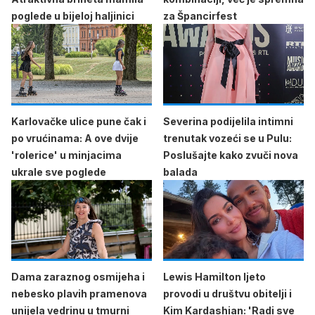
poglede u bijeloj haljinici
za Špancirfest
Karlovačke ulice pune čak i
Severina podijelila intimni
po vrućinama: A ove dvije
trenutak vozeći se u Pulu:
'rolerice' u minjacima
Poslušajte kako zvuči nova
ukrale sve poglede
balada
Dama zaraznog osmijeha i
Lewis Hamilton ljeto
nebesko plavih pramenova
provodi u društvu obitelji i
unijela vedrinu u tmurni
Kim Kardashian: 'Radi sve