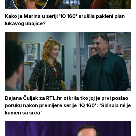
Kako je Marina u seriji 'IQ 160' srušila pakleni plan
lukavog ubojice?
Dajana Čuljak za RTL.hr otkrila tko joj je prvi poslao
poruku nakon premijere serije 'IQ 160': 'Skinula mi je
kamen sa srca'