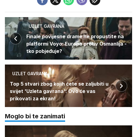
UZLET GAVRANA
Finale povijesne drame ne propustite na
platformi Voyo: Europa protiv Osmanlija -
tko pobjeđuje?
UZLET GAVRANA
Top 5 stvari zbog kojih ćete se zaljubiti u
svijet 'Uzleta gavrana': Ovo će vas
prikovati za ekran!
Moglo bi te zanimati