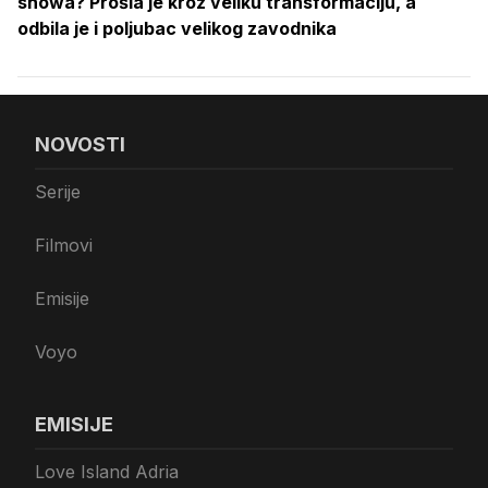
showa? Prošla je kroz veliku transformaciju, a
odbila je i poljubac velikog zavodnika
NOVOSTI
Serije
Filmovi
Emisije
Voyo
EMISIJE
Love Island Adria