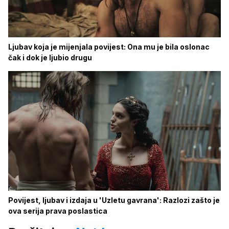
Ljubav koja je mijenjala povijest: Ona mu je bila oslonac
čak i dok je ljubio drugu
Povijest, ljubav i izdaja u 'Uzletu gavrana': Razlozi zašto je
ova serija prava poslastica