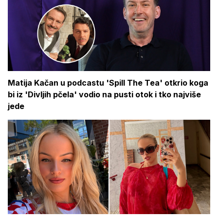
Matija Kačan u podcastu 'Spill The Tea' otkrio koga
bi iz 'Divljih pčela' vodio na pusti otok i tko najviše
jede