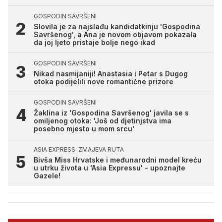
GOSPODIN SAVRŠENI
Slovila je za najslađu kandidatkinju 'Gospodina
Savršenog', a Ana je novom objavom pokazala
da joj ljeto pristaje bolje nego ikad
GOSPODIN SAVRŠENI
Nikad nasmijaniji! Anastasia i Petar s Dugog
otoka podijelili nove romantične prizore
GOSPODIN SAVRŠENI
Žaklina iz 'Gospodina Savršenog' javila se s
omiljenog otoka: 'Još od djetinjstva ima
posebno mjesto u mom srcu'
ASIA EXPRESS: ZMAJEVA RUTA
Bivša Miss Hrvatske i međunarodni model kreću
u utrku života u 'Asia Expressu' - upoznajte
Gazele!