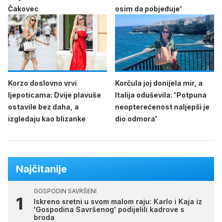
Čakovec
osim da pobjeđuje'
Korzo doslovno vrvi
Korčula joj donijela mir, a
ljepoticama: Dvije plavuše
Italija oduševila: 'Potpuna
ostavile bez daha, a
neopterećenost naljepši je
izgledaju kao blizanke
dio odmora'
Najčitanije
GOSPODIN SAVRŠENI
Iskreno sretni u svom malom raju: Karlo i Kaja iz
'Gospodina Savršenog' podijelili kadrove s
broda