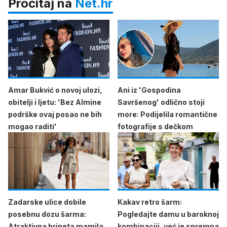
Pročitaj na
Net.hr
Amar Bukvić o novoj ulozi,
Ani iz 'Gospodina
obitelji i ljetu: 'Bez Almine
Savršenog' odlično stoji
podrške ovaj posao ne bih
more: Podijelila romantične
mogao raditi'
fotografije s dečkom
Zadarske ulice dobile
Kakav retro šarm:
posebnu dozu šarma:
Pogledajte damu u baroknoj
Atraktivna brineta mamila
kombinaciji, već je spremna