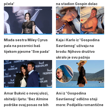
pčela'
na stadion Gospin dolac
Mlađa sestra Miley Cyrus
Kaja i Karlo iz 'Gospodina
pala na pozornici baš
Savršenog' uživaju na
tijekom pjesme 'Sve pada'
brodu: Njihovo društvo
ukralo je svu pažnju
Amar Bukvić o novoj ulozi,
Ani iz 'Gospodina
obitelji i ljetu: 'Bez Almine
Savršenog' odlično stoji
podrške ovaj posao ne bih
more: Podijelila romantične