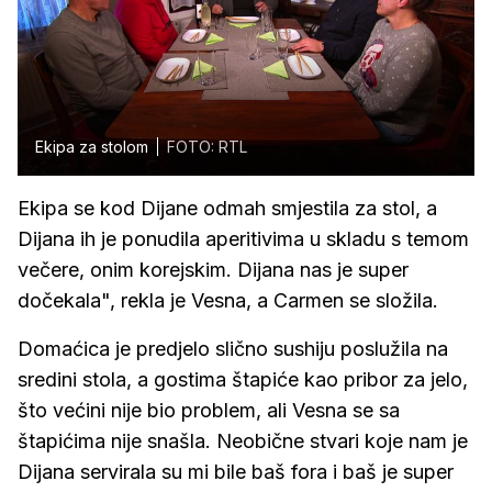
Ekipa za stolom
FOTO: RTL
Ekipa se kod Dijane odmah smjestila za stol, a
Dijana ih je ponudila aperitivima u skladu s temom
večere, onim korejskim. Dijana nas je super
dočekala", rekla je Vesna, a Carmen se složila.
Domaćica je predjelo slično sushiju poslužila na
sredini stola, a gostima štapiće kao pribor za jelo,
što većini nije bio problem, ali Vesna se sa
štapićima nije snašla. Neobične stvari koje nam je
Dijana servirala su mi bile baš fora i baš je super