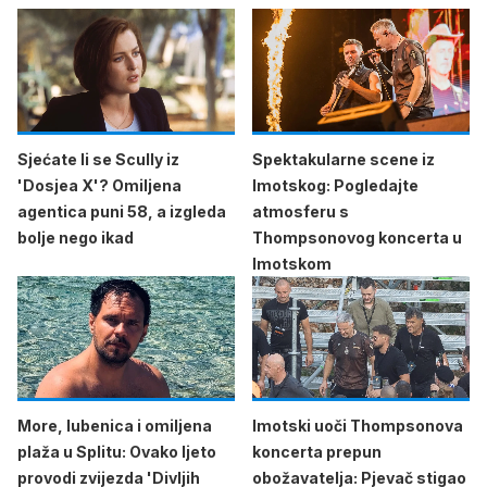
Sjećate li se Scully iz
Spektakularne scene iz
'Dosjea X'? Omiljena
Imotskog: Pogledajte
agentica puni 58, a izgleda
atmosferu s
bolje nego ikad
Thompsonovog koncerta u
Imotskom
More, lubenica i omiljena
Imotski uoči Thompsonova
plaža u Splitu: Ovako ljeto
koncerta prepun
provodi zvijezda 'Divljih
obožavatelja: Pjevač stigao