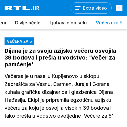
Extra video
eni
Divlje pčele
Ljubav je na selu
Večera za 5
VEČERA ZA 5
Dijana je za svoju azijsku večeru osvojila
39 bodova i prešla u vodstvo: 'Večer za
pamćenje'
Večeras je u naselju Kupljenovo u sklopu
Zaprešića za Vesnu, Carmen, Juraja i Gorana
kuhala grafička dizajnerica i glazbenica Dijana
Hađasija. Ekipi je pripremila egzotičnu azijsku
večeru za koju je osvojila visokih 39 bodova i
tako prešla u vodstvo ovotjedne 'Večere za 5'