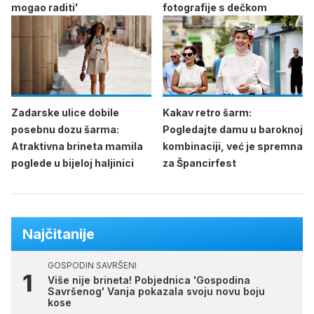
mogao raditi'
fotografije s dečkom
Zadarske ulice dobile
Kakav retro šarm:
posebnu dozu šarma:
Pogledajte damu u baroknoj
Atraktivna brineta mamila
kombinaciji, već je spremna
poglede u bijeloj haljinici
za Špancirfest
Najčitanije
GOSPODIN SAVRŠENI
Više nije brineta! Pobjednica 'Gospodina
Savršenog' Vanja pokazala svoju novu boju
kose