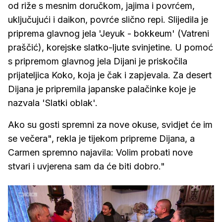
od riže s mesnim doručkom, jajima i povrćem,
uključujući i daikon, povrće slično repi. Slijedila je
priprema glavnog jela 'Jeyuk - bokkeum' (Vatreni
praščić), korejske slatko-ljute svinjetine. U pomoć
s pripremom glavnog jela Dijani je priskočila
prijateljica Koko, koja je čak i zapjevala. Za desert
Dijana je pripremila japanske palačinke koje je
nazvala 'Slatki oblak'.
Ako su gosti spremni za nove okuse, svidjet će im
se večera", rekla je tijekom pripreme Dijana, a
Carmen spremno najavila: Volim probati nove
stvari i uvjerena sam da će biti dobro."