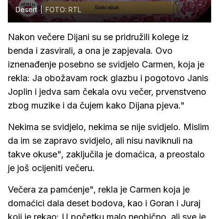
Desert
FOTO: RTL
Nakon večere Dijani su se pridružili kolege iz
benda i zasvirali, a ona je zapjevala. Ovo
iznenađenje posebno se svidjelo Carmen, koja je
rekla: Ja obožavam rock glazbu i pogotovo Janis
Joplin i jedva sam čekala ovu večer, prvenstveno
zbog muzike i da čujem kako Dijana pjeva."
Nekima se svidjelo, nekima se nije svidjelo. Mislim
da im se zapravo svidjelo, ali nisu naviknuli na
takve okuse", zaključila je domaćica, a preostalo
je još ocijeniti večeru.
Večera za pamćenje", rekla je Carmen koja je
domaćici dala deset bodova, kao i Goran i Juraj
koji je rekao: U početku malo neobično, ali sve je