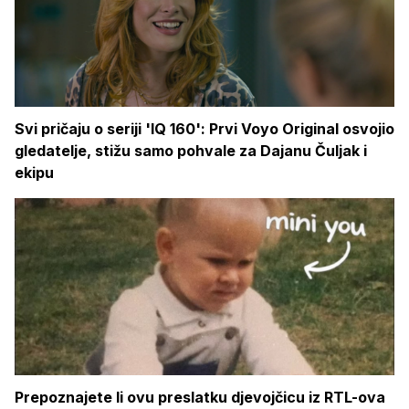
Svi pričaju o seriji 'IQ 160': Prvi Voyo Original osvojio
gledatelje, stižu samo pohvale za Dajanu Čuljak i
ekipu
Prepoznajete li ovu preslatku djevojčicu iz RTL-ova