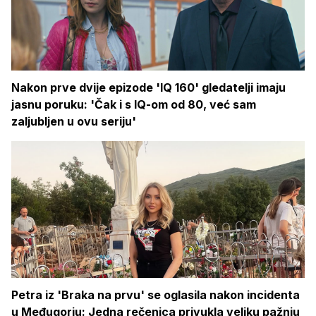
Nakon prve dvije epizode 'IQ 160' gledatelji imaju
jasnu poruku: 'Čak i s IQ-om od 80, već sam
zaljubljen u ovu seriju'
Petra iz 'Braka na prvu' se oglasila nakon incidenta
u Međugorju: Jedna rečenica privukla veliku pažnju