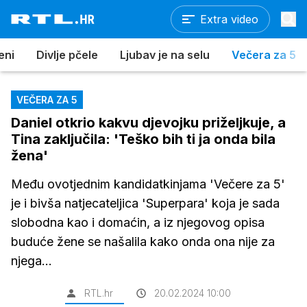
Extra video
eni
Divlje pčele
Ljubav je na selu
Večera za 5
VEČERA ZA 5
Daniel otkrio kakvu djevojku priželjkuje, a
Tina zaključila: 'Teško bih ti ja onda bila
žena'
Među ovotjednim kandidatkinjama 'Večere za 5'
je i bivša natjecateljica 'Superpara' koja je sada
slobodna kao i domaćin, a iz njegovog opisa
buduće žene se našalila kako onda ona nije za
njega...
RTL.hr
20.02.2024 10:00