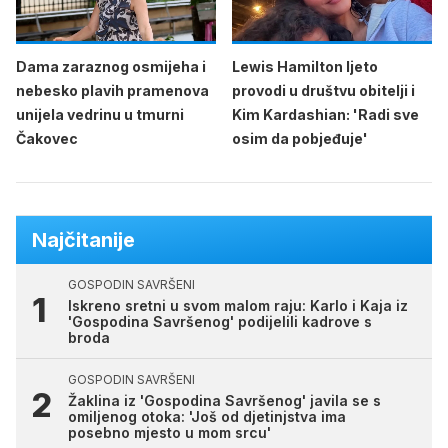
Dama zaraznog osmijeha i
Lewis Hamilton ljeto
nebesko plavih pramenova
provodi u društvu obitelji i
unijela vedrinu u tmurni
Kim Kardashian: 'Radi sve
Čakovec
osim da pobjeđuje'
Najčitanije
GOSPODIN SAVRŠENI
Iskreno sretni u svom malom raju: Karlo i Kaja iz
'Gospodina Savršenog' podijelili kadrove s
broda
GOSPODIN SAVRŠENI
Žaklina iz 'Gospodina Savršenog' javila se s
omiljenog otoka: 'Još od djetinjstva ima
posebno mjesto u mom srcu'