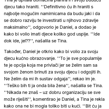
djecu tako hraniti. ''Definitivno ću ih hraniti s
najbolje mogućim namirnicama da budu jaki i da
se dobro razviju te investirati u njihovo zdravlje
maksimalno'', odgovorio je Daniel, a dodao je
kako bi volio imati djece koliko god uspije. ''Ide
dok ide, jel??'', našalila se Tina.
Također, Daniel je otkrio kako bi volio za svoju
djecu kućno obrazovanje. ''To je sve popularnije
te je opcija koja me privlači jer se želim sam sa
svojom ženom brinuti za svoju djecu i odgojiti ih.
Ne želim da mi ih sustav odgaja'', rekao im je.
''Teško bih ti ja onda bila žena'', našalila se Tina.
''Nikada ne znaš – uz dobru organizaciju se sve
može riješiti'', komentirao je Daniel, a Tina je rekla
kako ona ne bi mogla toliko biti u kući. ''Bit ću ja