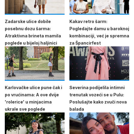
Zadarske ulice dobile
Kakav retro šarm:
posebnu dozu šarma:
Pogledajte damu u baroknoj
Atraktivna brineta mamila
kombinaciji, već je spremna
poglede u bijeloj haljinici
za Špancirfest
Karlovačke ulice pune čak i
Severina podijelila intimni
po vrućinama: A ove dvije
trenutak vozeći se u Pulu:
'rolerice' u minjacima
Poslušajte kako zvuči nova
ukrale sve poglede
balada