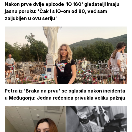
Nakon prve dvije epizode 'IQ 160' gledatelji imaju
jasnu poruku: 'Čak i s IQ-om od 80, već sam
zaljubljen u ovu seriju'
Petra iz 'Braka na prvu' se oglasila nakon incidenta
u Međugorju: Jedna rečenica privukla veliku pažnju