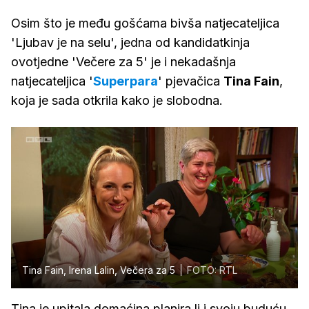
Osim što je među gošćama bivša natjecateljica
'Ljubav je na selu', jedna od kandidatkinja
ovotjedne 'Večere za 5' je i nekadašnja
natjecateljica '
Superpara
' pjevačica
Tina Fain
,
koja je sada otkrila kako je slobodna.
Tina Fain, Irena Lalin, Večera za 5
FOTO: RTL
Tina je upitala domaćina planira li i svoju buduću