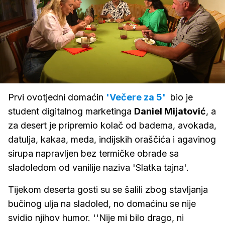
Loaded
:
26.38%
/
Upali
zvuk
Prvi ovotjedni domaćin
'Večere za 5'
bio je
student digitalnog marketinga
Daniel Mijatović
, a
za desert je pripremio kolač od badema, avokada,
datulja, kakaa, meda, indijskih oraščića i agavinog
sirupa napravljen bez termičke obrade sa
sladoledom od vanilije naziva 'Slatka tajna'.
Tijekom deserta gosti su se šalili zbog stavljanja
bučinog ulja na sladoled, no domaćinu se nije
svidio njihov humor. ''Nije mi bilo drago, ni