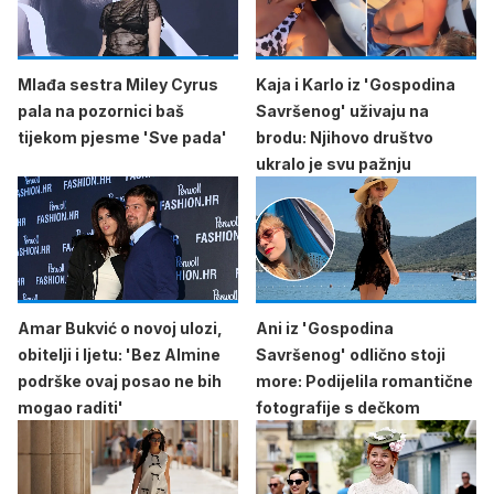
Mlađa sestra Miley Cyrus
Kaja i Karlo iz 'Gospodina
pala na pozornici baš
Savršenog' uživaju na
tijekom pjesme 'Sve pada'
brodu: Njihovo društvo
ukralo je svu pažnju
Amar Bukvić o novoj ulozi,
Ani iz 'Gospodina
obitelji i ljetu: 'Bez Almine
Savršenog' odlično stoji
podrške ovaj posao ne bih
more: Podijelila romantične
mogao raditi'
fotografije s dečkom