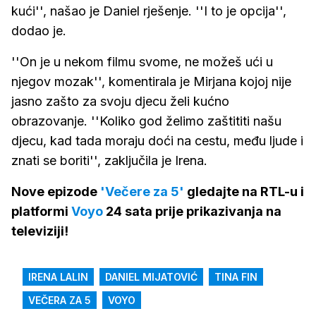
kući'', našao je Daniel rješenje. ''I to je opcija'',
dodao je.
''On je u nekom filmu svome, ne možeš ući u
njegov mozak'', komentirala je Mirjana kojoj nije
jasno zašto za svoju djecu želi kućno
obrazovanje. ''Koliko god želimo zaštititi našu
djecu, kad tada moraju doći na cestu, među ljude i
znati se boriti'', zaključila je Irena.
Nove epizode
'Večere za 5'
gledajte na RTL-u i
platformi
Voyo
24 sata prije prikazivanja na
televiziji!
IRENA LALIN
DANIEL MIJATOVIĆ
TINA FIN
VEČERA ZA 5
VOYO