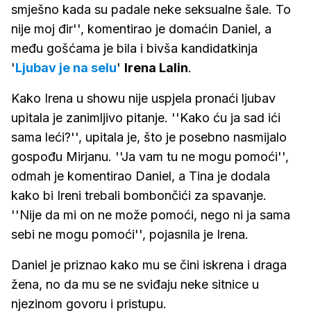
smješno kada su padale neke seksualne šale. To
nije moj đir'', komentirao je domaćin Daniel, a
među gošćama je bila i bivša kandidatkinja
'
Ljubav je na selu
'
Irena Lalin
.
Kako Irena u showu nije uspjela pronaći ljubav
upitala je zanimljivo pitanje. ''Kako ću ja sad ići
sama leći?'', upitala je, što je posebno nasmijalo
gospođu Mirjanu. ''Ja vam tu ne mogu pomoći'',
odmah je komentirao Daniel, a Tina je dodala
kako bi Ireni trebali bombončići za spavanje.
''Nije da mi on ne može pomoći, nego ni ja sama
sebi ne mogu pomoći'', pojasnila je Irena.
Daniel je priznao kako mu se čini iskrena i draga
žena, no da mu se ne sviđaju neke sitnice u
njezinom govoru i pristupu.