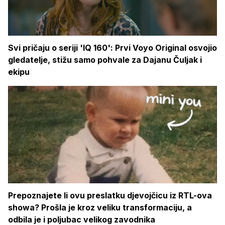
Svi pričaju o seriji 'IQ 160': Prvi Voyo Original osvojio
gledatelje, stižu samo pohvale za Dajanu Čuljak i
ekipu
Prepoznajete li ovu preslatku djevojčicu iz RTL-ova
showa? Prošla je kroz veliku transformaciju, a
odbila je i poljubac velikog zavodnika