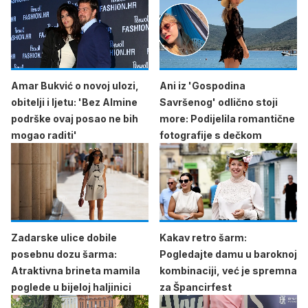
Amar Bukvić o novoj ulozi,
Ani iz 'Gospodina
obitelji i ljetu: 'Bez Almine
Savršenog' odlično stoji
podrške ovaj posao ne bih
more: Podijelila romantične
mogao raditi'
fotografije s dečkom
Zadarske ulice dobile
Kakav retro šarm:
posebnu dozu šarma:
Pogledajte damu u baroknoj
Atraktivna brineta mamila
kombinaciji, već je spremna
poglede u bijeloj haljinici
za Špancirfest