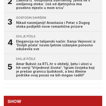
Žaklina iz 'Gospodina Savršenog' javila se s
omiljenog otoka: 'Još od djetinjstva ima
posebno mjesto u mom srcu'
GOSPODIN SAVRŠENI
Nikad nasmijaniji! Anastasia i Petar s Dugog
otoka podijelili nove romantične prizore
DIVLJE PČELE
Elegancija na talijanski način: Sanja Vejnović iz
'Divljih pčela' novim ljetnim izdanjem ponovno
oduševila sve
DIVLJE PČELE
Amar Bukvić za RTL.hr o obitelji, ljetu i ulozi u
hit-seriji 'Vrijednost života': 'Igram čovjeka koji
je prešao granicu ljudskosti, a bez Almine
podrške ovaj posao ne bih mogao raditi!'
SHOW