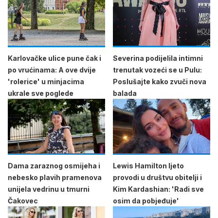
Karlovačke ulice pune čak i
Severina podijelila intimni
po vrućinama: A ove dvije
trenutak vozeći se u Pulu:
'rolerice' u minjacima
Poslušajte kako zvuči nova
ukrale sve poglede
balada
Dama zaraznog osmijeha i
Lewis Hamilton ljeto
nebesko plavih pramenova
provodi u društvu obitelji i
unijela vedrinu u tmurni
Kim Kardashian: 'Radi sve
Čakovec
osim da pobjeđuje'