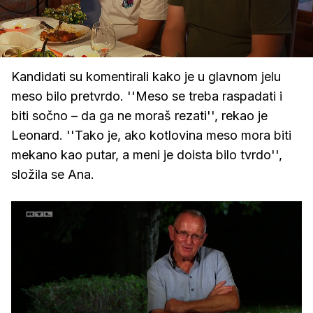
Loaded
:
34.44%
/
Upali
zvuk
Kandidati su komentirali kako je u glavnom jelu
meso bilo pretvrdo. ''Meso se treba raspadati i
biti sočno – da ga ne moraš rezati'', rekao je
Leonard. ''Tako je, ako kotlovina meso mora biti
mekano kao putar, a meni je doista bilo tvrdo'',
složila se Ana.