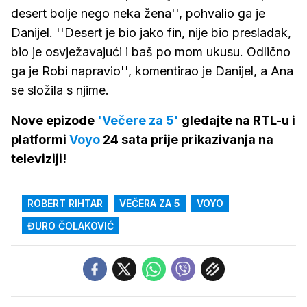
desert bolje nego neka žena'', pohvalio ga je
Danijel. ''Desert je bio jako fin, nije bio presladak,
bio je osvježavajući i baš po mom ukusu. Odlično
ga je Robi napravio'', komentirao je Danijel, a Ana
se složila s njime.
Nove epizode
'Večere za 5'
gledajte na RTL-u i
platformi
Voyo
24 sata prije prikazivanja na
televiziji!
ROBERT RIHTAR
VEČERA ZA 5
VOYO
ĐURO ČOLAKOVIĆ