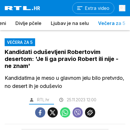
Extra video
eni
Divlje pčele
Ljubav je na selu
Večera za 5
VEČERA ZA 5
Kandidati oduševljeni Robertovim
desertom: 'Je li ga pravio Robert ili nije -
ne znam'
Kandidatima je meso u glavnom jelu bilo pretvrdo,
no desert ih je oduševio
RTL.hr
25.11.2023 12:00