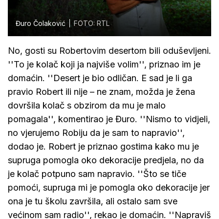
Đuro Čolaković
FOTO: RTL
No, gosti su Robertovim desertom bili oduševljeni.
''To je kolač koji ja najviše volim'', priznao im je
domaćin. ''Desert je bio odličan. E sad je li ga
pravio Robert ili nije – ne znam, možda je žena
dovršila kolač s obzirom da mu je malo
pomagala'', komentirao je Đuro. ''Nismo to vidjeli,
no vjerujemo Robiju da je sam to napravio'',
dodao je. Robert je priznao gostima kako mu je
supruga pomogla oko dekoracije predjela, no da
je kolač potpuno sam napravio. ''Što se tiče
pomoći, supruga mi je pomogla oko dekoracije jer
ona je tu školu završila, ali ostalo sam sve
većinom sam radio'', rekao je domaćin. ''Napraviš