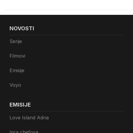
NOVOSTI
Serije
Filmovi
Emisije
Voyo
EMISIJE
Love Island Adria
Igra chefova