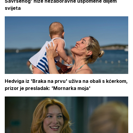
Savršenog' niže nezaboravne uspomene diljem
svijeta
Hedviga iz 'Braka na prvu' uživa na obali s kćerkom,
prizor je presladak: 'Mornarka moja'