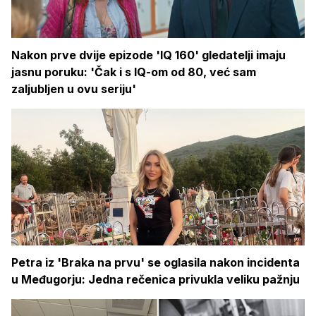
Nakon prve dvije epizode 'IQ 160' gledatelji imaju
jasnu poruku: 'Čak i s IQ-om od 80, već sam
zaljubljen u ovu seriju'
Petra iz 'Braka na prvu' se oglasila nakon incidenta
u Međugorju: Jedna rečenica privukla veliku pažnju