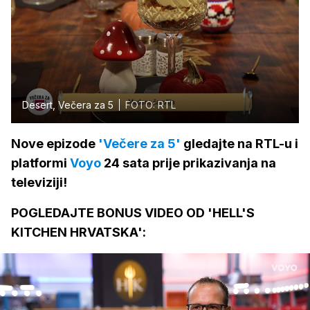
Desert, Večera za 5
FOTO: RTL
Nove epizode
'Večere za 5'
gledajte na RTL-u i
platformi
Voyo
24 sata prije prikazivanja na
televiziji!
POGLEDAJTE BONUS VIDEO OD 'HELL'S
KITCHEN HRVATSKA':