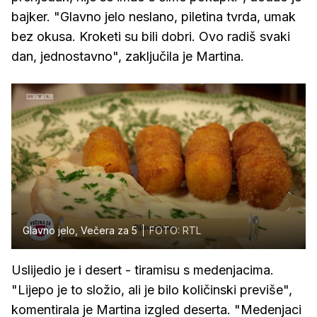
bajker. "Glavno jelo neslano, piletina tvrda, umak
bez okusa. Kroketi su bili dobri. Ovo radiš svaki
dan, jednostavno", zaključila je Martina.
Glavno jelo, Večera za 5
FOTO: RTL
Uslijedio je i desert - tiramisu s medenjacima.
"Lijepo je to složio, ali je bilo količinski previše",
komentirala je Martina izgled deserta. "Medenjaci