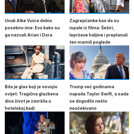
Unuk Alke Vuice dobio
Zagrepčanke kao da su
posebno ime: Evo kako su
ispale iz filma: Šeširi,
ga nazvali Arian i Dora
lepršave haljine i preplanuli
ten mamili poglede
Bila je glas koji je osvojio
Trump već godinama
svijet: Tragična glazbena
napada Taylor Swift, a sada
diva život je završila u
se dogodilo nešto
hotelskoj kadi
neočekivano