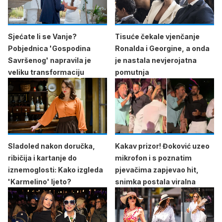
Sjećate li se Vanje?
Tisuće čekale vjenčanje
Pobjednica 'Gospodina
Ronalda i Georgine, a onda
Savršenog' napravila je
je nastala nevjerojatna
veliku transformaciju
pomutnja
Sladoled nakon doručka,
Kakav prizor! Đoković uzeo
ribičija i kartanje do
mikrofon i s poznatim
iznemoglosti: Kako izgleda
pjevačima zapjevao hit,
'Karmelino' ljeto?
snimka postala viralna