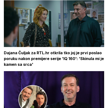
Dajana Čuljak za RTL.hr otkrila tko joj je prvi poslao
poruku nakon premijere serije 'IQ 160': 'Skinula mi je
kamen sa srca'