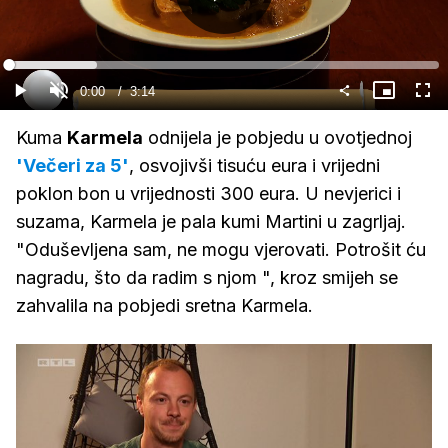
Gledaj
Loaded
:
20.46%
Current
0:00
/
Duration
3:14
Gledaj
Upali
Slika
Cijel
zvuk
u
zasl
slici
Time
Kuma
Karmela
odnijela je pobjedu u ovotjednoj
'Večeri za 5'
, osvojivši tisuću eura i vrijedni
poklon bon u vrijednosti 300 eura. U nevjerici i
suzama, Karmela je pala kumi Martini u zagrljaj.
"Oduševljena sam, ne mogu vjerovati. Potrošit ću
nagradu, što da radim s njom ", kroz smijeh se
zahvalila na pobjedi sretna Karmela.