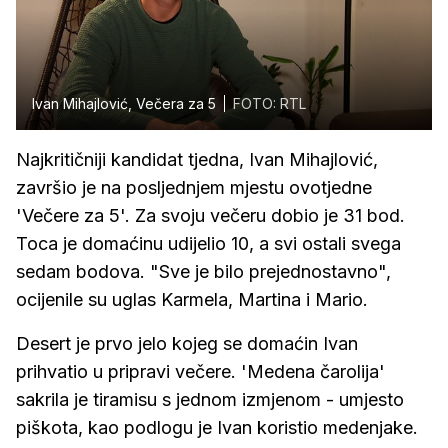
Ivan Mihajlović, Večera za 5
FOTO: RTL
Najkritičniji kandidat tjedna, Ivan Mihajlović,
završio je na posljednjem mjestu ovotjedne
'Večere za 5'. Za svoju večeru dobio je 31 bod.
Toca je domaćinu udijelio 10, a svi ostali svega
sedam bodova. "Sve je bilo prejednostavno",
ocijenile su uglas Karmela, Martina i Mario.
Desert je prvo jelo kojeg se domaćin Ivan
prihvatio u pripravi večere. 'Medena čarolija'
sakrila je tiramisu s jednom izmjenom - umjesto
piškota, kao podlogu je Ivan koristio medenjake.