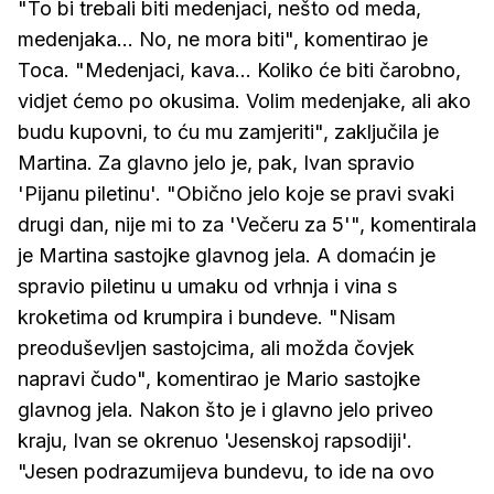
"To bi trebali biti medenjaci, nešto od meda,
medenjaka... No, ne mora biti", komentirao je
Toca. "Medenjaci, kava... Koliko će biti čarobno,
vidjet ćemo po okusima. Volim medenjake, ali ako
budu kupovni, to ću mu zamjeriti", zaključila je
Martina. Za glavno jelo je, pak, Ivan spravio
'Pijanu piletinu'. "Obično jelo koje se pravi svaki
drugi dan, nije mi to za 'Večeru za 5'", komentirala
je Martina sastojke glavnog jela. A domaćin je
spravio piletinu u umaku od vrhnja i vina s
kroketima od krumpira i bundeve. "Nisam
preoduševljen sastojcima, ali možda čovjek
napravi čudo", komentirao je Mario sastojke
glavnog jela. Nakon što je i glavno jelo priveo
kraju, Ivan se okrenuo 'Jesenskoj rapsodiji'.
"Jesen podrazumijeva bundevu, to ide na ovo