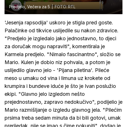
Predjelo, Večera za 5
FOTO: RTL
'Jesenja rapsodija' uskoro je stigla pred goste.
Palačinke od tikvice uslijedile su nakon zdravice.
"Predjelo je izgledalo jako jednostavno, to djeci
za doručak mogu napraviti", komentirala je
Karmela predjelo. "Nimalo fascinantno", složio se
Mario. Kulen je dobio niz pohvala, a potom je
uslijedilo glavno jelo - 'Pijana piletina'. Pileće
meso u umaku od vina i limuna uz krokete od
krumpira i bundeve iduće je što je Ivan poslužio
ekipi. "Glavno jelo izgledom nešto
prejednostavno, zapravo nedokučivo", podijelio je
Mario razmišljanje o izgledu glavnog jela. "Pilećim
prsima treba sedam minuta da bi bili gotovi, umak
prerijedak, nije se imao s čime pokupiti", dodao je