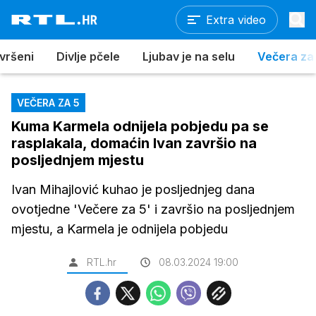
Extra video
vršeni
Divlje pčele
Ljubav je na selu
Večera za
VEČERA ZA 5
Kuma Karmela odnijela pobjedu pa se
rasplakala, domaćin Ivan završio na
posljednjem mjestu
Ivan Mihajlović kuhao je posljednjeg dana
ovotjedne 'Večere za 5' i završio na posljednjem
mjestu, a Karmela je odnijela pobjedu
RTL.hr
08.03.2024 19:00