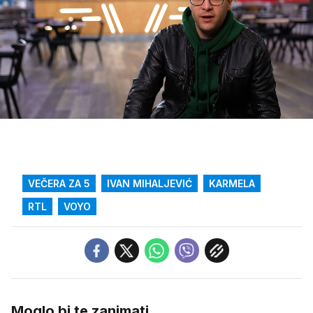
Loaded
:
21.77%
/
Upali
zvuk
VEČERA ZA 5
IVAN MIHALJEVIĆ
KARMELA
RTL
VOYO
Moglo bi te zanimati