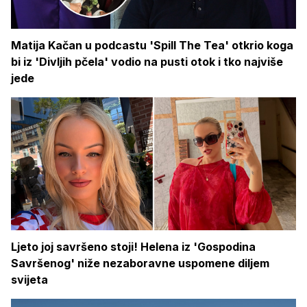
Matija Kačan u podcastu 'Spill The Tea' otkrio koga
bi iz 'Divljih pčela' vodio na pusti otok i tko najviše
jede
Ljeto joj savršeno stoji! Helena iz 'Gospodina
Savršenog' niže nezaboravne uspomene diljem
svijeta