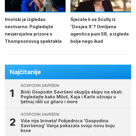
Imotski je izgledao
Sjećate li se Scully iz
nestvarno: Pogledajte
'Dosjea X'? Omiljena
nevjerojatne prizore s
agentica puni 58, a izgleda
Thompsonovog spektakla
bolje nego ikad
Najčitanije
GOSPODIN SAVRŠENI
Bivši Gospodin Savršeni okuplja ekipu na obali:
Pogledajte kako Miloš, Kaja i Karlo uživaju u
ljetnoj idili uz gitaru i more
GOSPODIN SAVRŠENI
Više nije brineta! Pobjednica 'Gospodina
Savršenog' Vanja pokazala svoju novu boju
kose