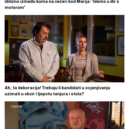
Idilično između kuma na večeri kod Marija: 'Idemo u đir s
motorom'
Ah, ta dekoracija! Trebaju li kandidati u ocjenjivanju
uzimati u obzir i ljepotu tanjura i stola?