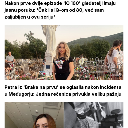
Nakon prve dvije epizode 'IQ 160' gledatelji imaju
jasnu poruku: 'Čak i s IQ-om od 80, već sam
zaljubljen u ovu seriju'
Petra iz 'Braka na prvu' se oglasila nakon incidenta
u Međugorju: Jedna rečenica privukla veliku pažnju