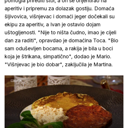
pomogla prirediti stol, a on se orijentirao na
aperitiv i pripremu za dolazak gostiju. Domaća
šljivovica, višnjevac i domaći jeger dočekali su
ekipu za aperitiv, a Ivan je ostavio dojam
uštogljenosti. "Nije to ništa čudno, imao je cijeli
dan za raditi", opravdao je domaćina Toca. "Bio
sam oduševljen bocama, a rakija je bila u boci
koja je štrikana, simpatično", dodao je Mario.
"Višnjevac je bio dobar", zaključila je Martina.