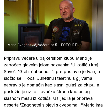
Mario Švaganović, Večera za 5
FOTO: RTL
Pripravu večere u bajkerskom klubu Mario je
započeo glavnim jelom nazvanim 'U kotliću kraj
Save'. "Grah, čobanac...", pretpostavio je Ivan, a
složio se i Toca. Junetinu i teletinu s gljivama
napravio je domaćin kao slasni gulaš za ekipu, a
poslužio je uz to i lovačku štrucu kao prilog
slasnom mesu iz kotlića. Uslijedila je priprava
deserta 'Zagonetni slojevi s cvebama'. "Mario ima