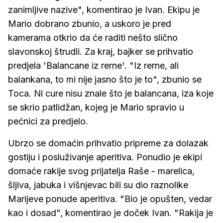
zanimljive nazive", komentirao je Ivan. Ekipu je
Mario dobrano zbunio, a uskoro je pred
kamerama otkrio da će raditi nešto slično
slavonskoj štrudli. Za kraj, bajker se prihvatio
predjela 'Balancane iz rerne'. "Iz rerne, ali
balankana, to mi nije jasno što je to", zbunio se
Toca. Ni cure nisu znale što je balancana, iza koje
se skrio patlidžan, kojeg je Mario spravio u
pećnici za predjelo.
Ubrzo se domaćin prihvatio pripreme za dolazak
gostiju i posluživanje aperitiva. Ponudio je ekipi
domaće rakije svog prijatelja Raše - marelica,
šljiva, jabuka i višnjevac bili su dio raznolike
Marijeve ponude aperitiva. "Bio je opušten, vedar
kao i dosad", komentirao je doček Ivan. "Rakija je