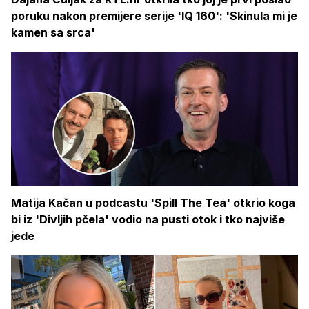
poruku nakon premijere serije 'IQ 160': 'Skinula mi je
kamen sa srca'
Matija Kačan u podcastu 'Spill The Tea' otkrio koga
bi iz 'Divljih pčela' vodio na pusti otok i tko najviše
jede