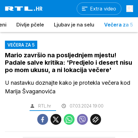
Extra video
eni
Divlje pčele
Ljubav je na selu
Večera za 5
VEČERA ZA 5
Mario završio na posljednjem mjestu!
Padale salve kritika: 'Predjelo i desert nisu
po mom ukusu, a ni lokacija večere'
U nastavku doznajte kako je protekla večera kod
Marija Švaganovića
RTL.hr
07.03.2024 19:00