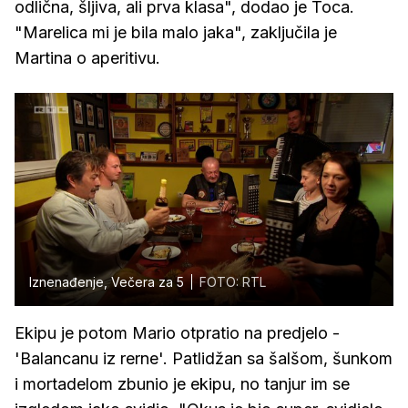
odlična, šljiva, ali prva klasa", dodao je Toca.
"Marelica mi je bila malo jaka", zaključila je
Martina o aperitivu.
Iznenađenje, Večera za 5
FOTO: RTL
Ekipu je potom Mario otpratio na predjelo -
'Balancanu iz rerne'. Patlidžan sa šalšom, šunkom
i mortadelom zbunio je ekipu, no tanjur im se