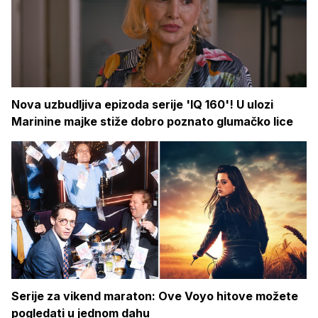
Nova uzbudljiva epizoda serije 'IQ 160'! U ulozi
Marinine majke stiže dobro poznato glumačko lice
Serije za vikend maraton: Ove Voyo hitove možete
pogledati u jednom dahu