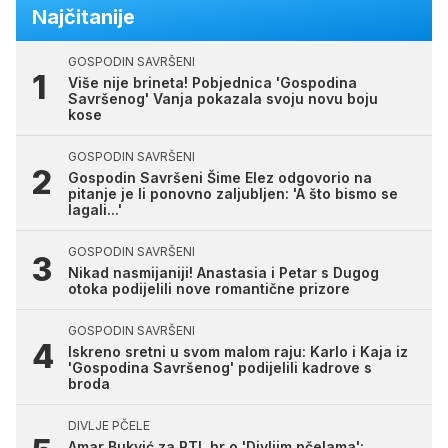
Najčitanije
GOSPODIN SAVRŠENI
Više nije brineta! Pobjednica 'Gospodina
Savršenog' Vanja pokazala svoju novu boju
kose
GOSPODIN SAVRŠENI
Gospodin Savršeni Šime Elez odgovorio na
pitanje je li ponovno zaljubljen: 'A što bismo se
lagali...'
GOSPODIN SAVRŠENI
Nikad nasmijaniji! Anastasia i Petar s Dugog
otoka podijelili nove romantične prizore
GOSPODIN SAVRŠENI
Iskreno sretni u svom malom raju: Karlo i Kaja iz
'Gospodina Savršenog' podijelili kadrove s
broda
DIVLJE PČELE
Amar Bukvić za RTL.hr o 'Divljim pčelama':