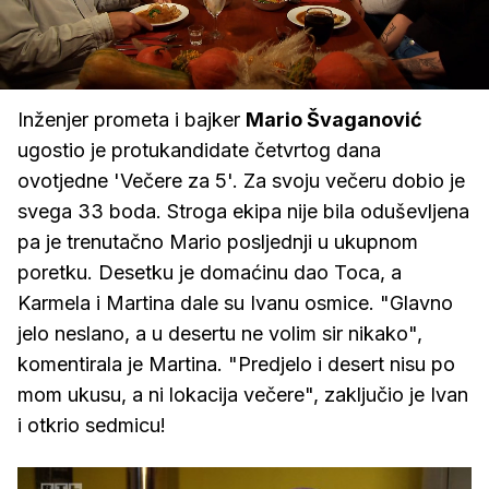
Loaded
:
35.85%
/
Upali
zvuk
Inženjer prometa i bajker
Mario Švaganović
ugostio je protukandidate četvrtog dana
ovotjedne 'Večere za 5'. Za svoju večeru dobio je
svega 33 boda. Stroga ekipa nije bila oduševljena
pa je trenutačno Mario posljednji u ukupnom
poretku. Desetku je domaćinu dao Toca, a
Karmela i Martina dale su Ivanu osmice. "Glavno
jelo neslano, a u desertu ne volim sir nikako",
komentirala je Martina. "Predjelo i desert nisu po
mom ukusu, a ni lokacija večere", zaključio je Ivan
i otkrio sedmicu!