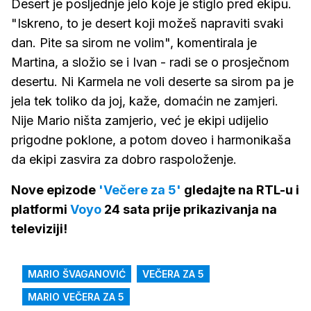
Desert je posljednje jelo koje je stiglo pred ekipu.
"Iskreno, to je desert koji možeš napraviti svaki
dan. Pite sa sirom ne volim", komentirala je
Martina, a složio se i Ivan - radi se o prosječnom
desertu. Ni Karmela ne voli deserte sa sirom pa je
jela tek toliko da joj, kaže, domaćin ne zamjeri.
Nije Mario ništa zamjerio, već je ekipi udijelio
prigodne poklone, a potom doveo i harmonikaša
da ekipi zasvira za dobro raspoloženje.
Nove epizode
'Večere za 5'
gledajte na RTL-u i
platformi
Voyo
24 sata prije prikazivanja na
televiziji!
MARIO ŠVAGANOVIĆ
VEČERA ZA 5
MARIO VEČERA ZA 5