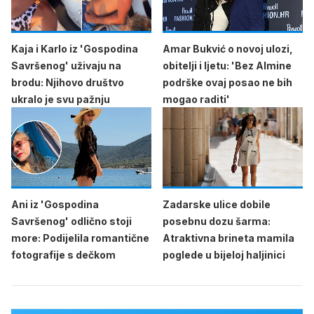
Kaja i Karlo iz 'Gospodina
Amar Bukvić o novoj ulozi,
Savršenog' uživaju na
obitelji i ljetu: 'Bez Almine
brodu: Njihovo društvo
podrške ovaj posao ne bih
ukralo je svu pažnju
mogao raditi'
Ani iz 'Gospodina
Zadarske ulice dobile
Savršenog' odlično stoji
posebnu dozu šarma:
more: Podijelila romantične
Atraktivna brineta mamila
fotografije s dečkom
poglede u bijeloj haljinici