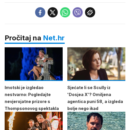
Pročitaj na
Net.hr
Imotski je izgledao
Sjećate li se Scully iz
nestvarno: Pogledajte
'Dosjea X'? Omiljena
nevjerojatne prizore s
agentica puni 58, a izgleda
Thompsonovog spektakla
bolje nego ikad