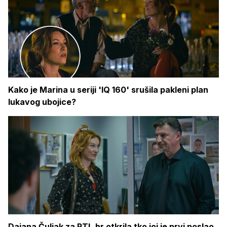
Kako je Marina u seriji 'IQ 160' srušila pakleni plan
lukavog ubojice?
Dajana Čuljak za RTL.hr otkrila tko joj je prvi poslao