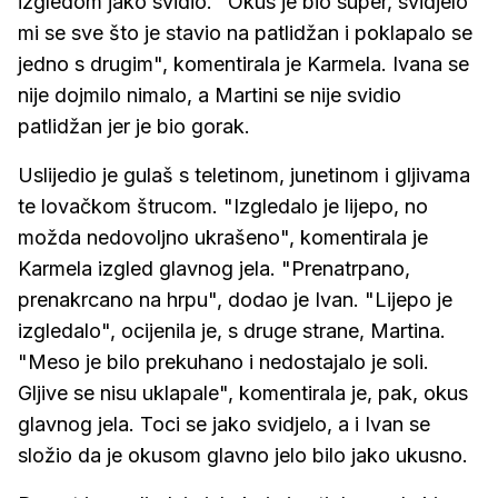
izgledom jako svidio. "Okus je bio super, svidjelo
mi se sve što je stavio na patlidžan i poklapalo se
jedno s drugim", komentirala je Karmela. Ivana se
nije dojmilo nimalo, a Martini se nije svidio
patlidžan jer je bio gorak.
Uslijedio je gulaš s teletinom, junetinom i gljivama
te lovačkom štrucom. "Izgledalo je lijepo, no
možda nedovoljno ukrašeno", komentirala je
Karmela izgled glavnog jela. "Prenatrpano,
prenakrcano na hrpu", dodao je Ivan. "Lijepo je
izgledalo", ocijenila je, s druge strane, Martina.
"Meso je bilo prekuhano i nedostajalo je soli.
Gljive se nisu uklapale", komentirala je, pak, okus
glavnog jela. Toci se jako svidjelo, a i Ivan se
složio da je okusom glavno jelo bilo jako ukusno.