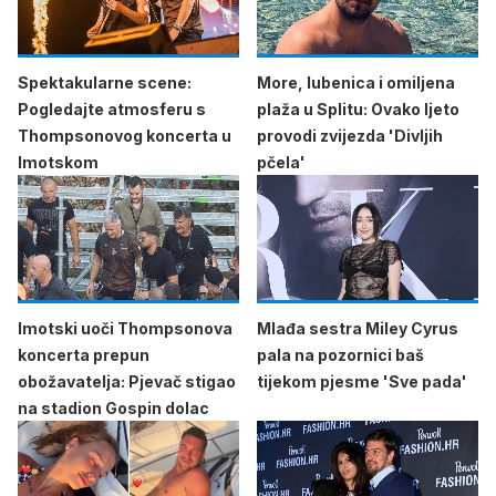
Spektakularne scene:
More, lubenica i omiljena
Pogledajte atmosferu s
plaža u Splitu: Ovako ljeto
Thompsonovog koncerta u
provodi zvijezda 'Divljih
Imotskom
pčela'
Imotski uoči Thompsonova
Mlađa sestra Miley Cyrus
koncerta prepun
pala na pozornici baš
obožavatelja: Pjevač stigao
tijekom pjesme 'Sve pada'
na stadion Gospin dolac