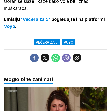
Goran se slaže i kaže kako vole biti iznad
muškaraca.
Emisiju
'Večera za 5'
pogledajte i na platformi
Voyo
.
VEČERA ZA 5
VOYO
Moglo bi te zanimati