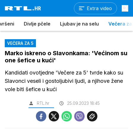
Extra video
vršeni
Divlje pčele
Ljubav je na selu
Večera za
VEČERA ZA 5
Marko iskreno o Slavonkama: 'Većinom su
one šefice u kući'
Kandidati ovotjedne 'Večere za 5' tvrde kako su
Slavonci veseli i gostoljubivi ljudi, a njihove žene
vole biti šefice u kući
RTL.hr
25.09.2023 18:45