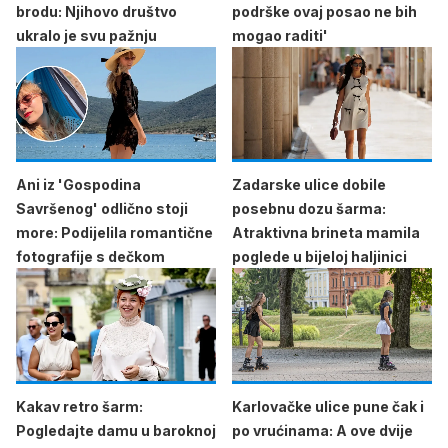
brodu: Njihovo društvo
podrške ovaj posao ne bih
ukralo je svu pažnju
mogao raditi'
Ani iz 'Gospodina
Zadarske ulice dobile
Savršenog' odlično stoji
posebnu dozu šarma:
more: Podijelila romantične
Atraktivna brineta mamila
fotografije s dečkom
poglede u bijeloj haljinici
Kakav retro šarm:
Karlovačke ulice pune čak i
Pogledajte damu u baroknoj
po vrućinama: A ove dvije