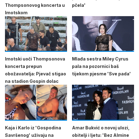
Thompsonovog koncerta u
pčela'
Imotskom
Imotski uoči Thompsonova
Mlađa sestra Miley Cyrus
koncerta prepun
pala na pozornici baš
obožavatelja: Pjevač stigao
tijekom pjesme 'Sve pada'
na stadion Gospin dolac
Kaja i Karlo iz 'Gospodina
Amar Bukvić o novoj ulozi,
Savršenog' uživaju na
obitelji i ljetu: 'Bez Almine