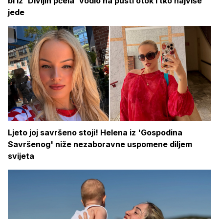
bi iz 'Divljih pčela' vodio na pusti otok i tko najviše
jede
Ljeto joj savršeno stoji! Helena iz 'Gospodina
Savršenog' niže nezaboravne uspomene diljem
svijeta