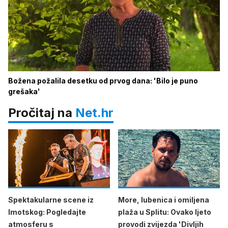
Božena požalila desetku od prvog dana: 'Bilo je puno
grešaka'
Pročitaj na
Net.hr
Spektakularne scene iz
More, lubenica i omiljena
Imotskog: Pogledajte
plaža u Splitu: Ovako ljeto
atmosferu s
provodi zvijezda 'Divljih