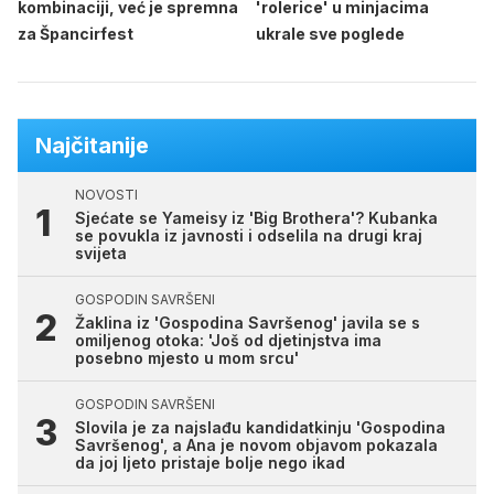
kombinaciji, već je spremna
'rolerice' u minjacima
za Špancirfest
ukrale sve poglede
Najčitanije
NOVOSTI
Sjećate se Yameisy iz 'Big Brothera'? Kubanka
se povukla iz javnosti i odselila na drugi kraj
svijeta
GOSPODIN SAVRŠENI
Žaklina iz 'Gospodina Savršenog' javila se s
omiljenog otoka: 'Još od djetinjstva ima
posebno mjesto u mom srcu'
GOSPODIN SAVRŠENI
Slovila je za najslađu kandidatkinju 'Gospodina
Savršenog', a Ana je novom objavom pokazala
da joj ljeto pristaje bolje nego ikad