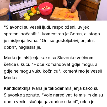
Loaded
:
40.96%
/
Upali
zvuk
"Slavonci su veseli ljudi, raspoloženi, uvijek
spremni počastiti", komentirao je Goran, a istoga
je mišljenja Ivana. "Oni su gostoljubivi, prijatni,
dobri", naglasila je.
Marko je mišljenja kako su Slavonke većinom
šefice u kući. "Hoće komandovat'gdje mogu, a
gdje ne mogu vuku kočnicu", komentirao je veseli
Marko.
Kandidatkinja Ivana je također mišljenja kako su
Slavonke zeznute. "Vole naređivati te mislim da su
one u većini slučaja gazdarice u kući", rekla je.