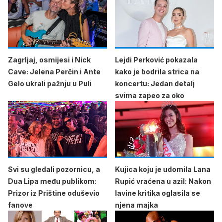
Zagrljaj, osmijesi i Nick
Lejdi Perković pokazala
Cave: Jelena Perčin i Ante
kako je bodrila strica na
Gelo ukrali pažnju u Puli
koncertu: Jedan detalj
svima zapeo za oko
Svi su gledali pozornicu, a
Kujica koju je udomila Lana
Dua Lipa među publikom:
Rupić vraćena u azil: Nakon
Prizor iz Prištine oduševio
lavine kritika oglasila se
fanove
njena majka