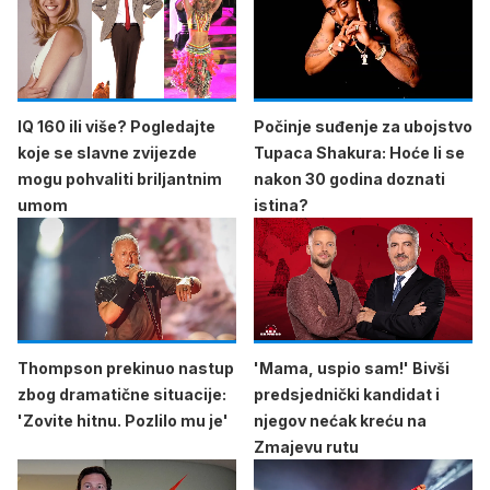
IQ 160 ili više? Pogledajte
Počinje suđenje za ubojstvo
koje se slavne zvijezde
Tupaca Shakura: Hoće li se
mogu pohvaliti briljantnim
nakon 30 godina doznati
umom
istina?
Thompson prekinuo nastup
'Mama, uspio sam!' Bivši
zbog dramatične situacije:
predsjednički kandidat i
'Zovite hitnu. Pozlilo mu je'
njegov nećak kreću na
Zmajevu rutu