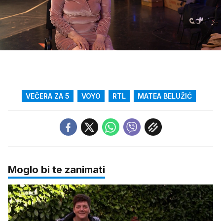
Loaded
:
27.57%
/
Upali
zvuk
VEČERA ZA 5
VOYO
RTL
MATEA BELUŽIĆ
Moglo bi te zanimati