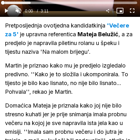
Gledaj
Loaded
:
20.79%
Current
0:00
/
Duration
3:11
Gledaj
Upali
Slika
Cijel
zvuk
u
zasl
slici
Time
Pretposljednja ovotjedna kandidatkinja
'Večere
za 5'
je upravna referentica
Mateja Belužić
, a za
predjelo je napravila piletinu rolanu u špeku i
tijestu naziva 'Na malom brijegu'.
Martin je priznao kako mu je predjelo izgledalo
predivno. ''Kako je to složila i ukomponirala. To
tijesto je bilo kao lisnato, no nije bilo lisnato...
Pohvala'', rekao je Martin.
Domaćica Mateja je priznala kako joj nije bilo
stresno kuhati jer je prije snimanja imala probnu
večeru na kojoj je sve napravila ista jela kao u
emisiji. ''Imala sam probnu večeru i do jutra je