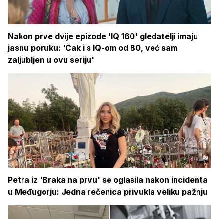
Nakon prve dvije epizode 'IQ 160' gledatelji imaju
jasnu poruku: 'Čak i s IQ-om od 80, već sam
zaljubljen u ovu seriju'
Petra iz 'Braka na prvu' se oglasila nakon incidenta
u Međugorju: Jedna rečenica privukla veliku pažnju