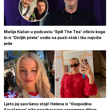
Matija Kačan u podcastu 'Spill The Tea' otkrio koga
bi iz 'Divljih pčela' vodio na pusti otok i tko najviše
jede
Ljeto joj savršeno stoji! Helena iz 'Gospodina
Savršenog' niže nezaboravne uspomene diljem