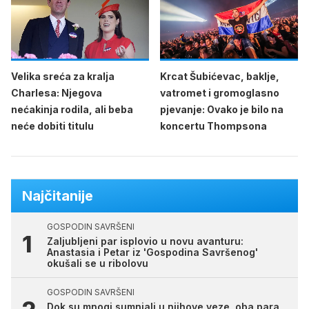
Velika sreća za kralja
Krcat Šubićevac, baklje,
Charlesa: Njegova
vatromet i gromoglasno
nećakinja rodila, ali beba
pjevanje: Ovako je bilo na
neće dobiti titulu
koncertu Thompsona
Najčitanije
GOSPODIN SAVRŠENI
Zaljubljeni par isplovio u novu avanturu:
Anastasia i Petar iz 'Gospodina Savršenog'
okušali se u ribolovu
GOSPODIN SAVRŠENI
Dok su mnogi sumnjali u njihove veze, oba para