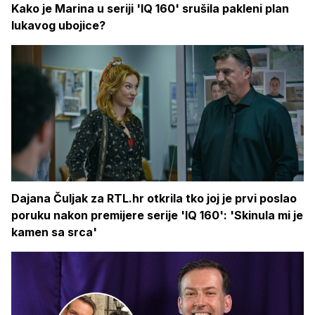
Kako je Marina u seriji 'IQ 160' srušila pakleni plan
lukavog ubojice?
Dajana Čuljak za RTL.hr otkrila tko joj je prvi poslao
poruku nakon premijere serije 'IQ 160': 'Skinula mi je
kamen sa srca'