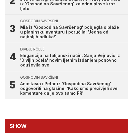
iz 'Gospodina Savršenog' zajedno plove kroz
ljeto
GOSPODIN SAVRŠENI
Mia iz 'Gospodina Savršenog' pobjegla s plaže
u planinsku avanturu i poručila: 'Jedna od
najboljih odluka!'
DIVLJE PČELE
Elegancija na talijanski način: Sanja Vejnović iz
'Divljih pčela' novim ljetnim izdanjem ponovno
oduševila sve
GOSPODIN SAVRŠENI
Anastasia i Petar iz 'Gospodina Savršenog'
odgovorili na glasine: 'Kako smo preživjeli sve
komentare da je ovo samo PR'
SHOW