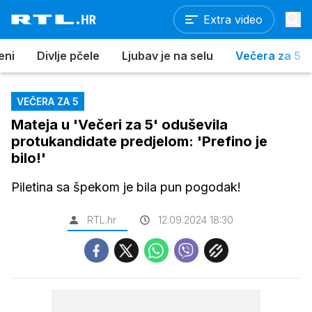
Extra video
eni
Divlje pčele
Ljubav je na selu
Večera za 5
VEČERA ZA 5
Mateja u 'Večeri za 5' oduševila
protukandidate predjelom: 'Prefino je
bilo!'
Piletina sa špekom je bila pun pogodak!
RTL.hr
12.09.2024 18:30