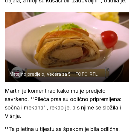
trajala, a moji su kušači bili zadovoljni'', otkrila je.
Matejino predjelo, Večera za 5
FOTO: RTL
Martin je komentirao kako mu je predjelo
savršeno. ''Pileća prsa su odlično pripremljena:
sočna i mekana'', rekao je, a s njime se složila i
Višnja.
''Ta piletina u tijestu sa špekom je bila odlična.