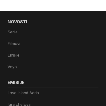
NOVOSTI
Serije
Filmovi
Emisije
Voyo
EMISIJE
Love Island Adria
Igra chefova