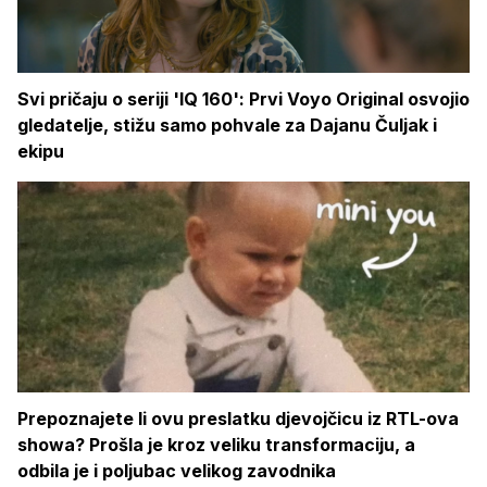
Svi pričaju o seriji 'IQ 160': Prvi Voyo Original osvojio
gledatelje, stižu samo pohvale za Dajanu Čuljak i
ekipu
Prepoznajete li ovu preslatku djevojčicu iz RTL-ova
showa? Prošla je kroz veliku transformaciju, a
odbila je i poljubac velikog zavodnika