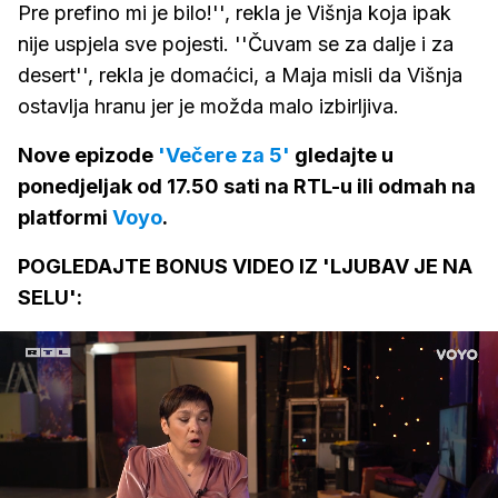
Pre prefino mi je bilo!'', rekla je Višnja koja ipak
nije uspjela sve pojesti. ''Čuvam se za dalje i za
desert'', rekla je domaćici, a Maja misli da Višnja
ostavlja hranu jer je možda malo izbirljiva.
Nove epizode
'Večere za 5'
gledajte u
ponedjeljak od 17.50 sati na RTL-u ili odmah na
platformi
Voyo
.
POGLEDAJTE BONUS VIDEO IZ 'LJUBAV JE NA
SELU':