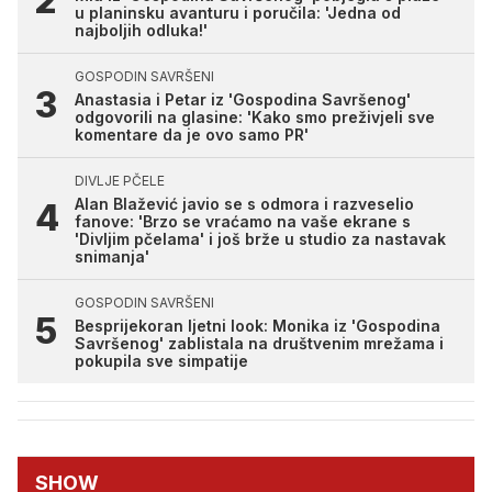
u planinsku avanturu i poručila: 'Jedna od
najboljih odluka!'
GOSPODIN SAVRŠENI
Anastasia i Petar iz 'Gospodina Savršenog'
odgovorili na glasine: 'Kako smo preživjeli sve
komentare da je ovo samo PR'
DIVLJE PČELE
Alan Blažević javio se s odmora i razveselio
fanove: 'Brzo se vraćamo na vaše ekrane s
'Divljim pčelama' i još brže u studio za nastavak
snimanja'
GOSPODIN SAVRŠENI
Besprijekoran ljetni look: Monika iz 'Gospodina
Savršenog' zablistala na društvenim mrežama i
pokupila sve simpatije
SHOW