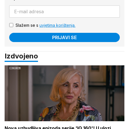
Slažem se s
uvjetima korištenja.
PRIJAVI SE
Izdvojeno
Nova uzbudljiva epizoda serije 'IQ 160'! U ulozi