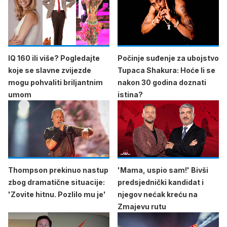
IQ 160 ili više? Pogledajte
Počinje suđenje za ubojstvo
koje se slavne zvijezde
Tupaca Shakura: Hoće li se
mogu pohvaliti briljantnim
nakon 30 godina doznati
umom
istina?
Thompson prekinuo nastup
'Mama, uspio sam!' Bivši
zbog dramatične situacije:
predsjednički kandidat i
'Zovite hitnu. Pozlilo mu je'
njegov nećak kreću na
Zmajevu rutu