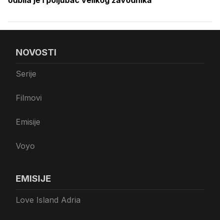
odbila je i poljubac velikog zavodnika
NOVOSTI
Serije
Filmovi
Emisije
Voyo
EMISIJE
Love Island Adria