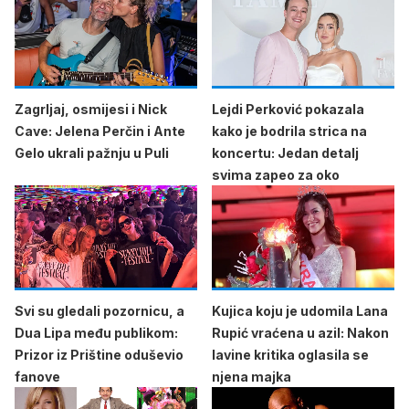
Zagrljaj, osmijesi i Nick
Lejdi Perković pokazala
Cave: Jelena Perčin i Ante
kako je bodrila strica na
Gelo ukrali pažnju u Puli
koncertu: Jedan detalj
svima zapeo za oko
Svi su gledali pozornicu, a
Kujica koju je udomila Lana
Dua Lipa među publikom:
Rupić vraćena u azil: Nakon
Prizor iz Prištine oduševio
lavine kritika oglasila se
fanove
njena majka