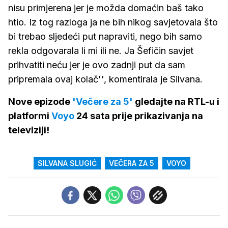
nisu primjerena jer je možda domaćin baš tako
htio. Iz tog razloga ja ne bih nikog savjetovala što
bi trebao sljedeći put napraviti, nego bih samo
rekla odgovarala li mi ili ne. Ja Šefičin savjet
prihvatiti neću jer je ovo zadnji put da sam
pripremala ovaj kolač'', komentirala je Silvana.
Nove epizode
'Večere za 5'
gledajte na RTL-u i
platformi
Voyo
24 sata prije prikazivanja na
televiziji!
SILVANA SLUGIĆ
VEČERA ZA 5
VOYO