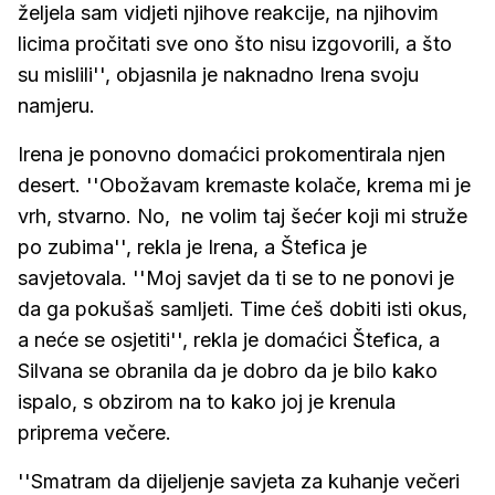
željela sam vidjeti njihove reakcije, na njihovim
licima pročitati sve ono što nisu izgovorili, a što
su mislili'', objasnila je naknadno Irena svoju
namjeru.
Irena je ponovno domaćici prokomentirala njen
desert. ''Obožavam kremaste kolače, krema mi je
vrh, stvarno. No, ne volim taj šećer koji mi struže
po zubima'', rekla je Irena, a Štefica je
savjetovala. ''Moj savjet da ti se to ne ponovi je
da ga pokušaš samljeti. Time ćeš dobiti isti okus,
a neće se osjetiti'', rekla je domaćici Štefica, a
Silvana se obranila da je dobro da je bilo kako
ispalo, s obzirom na to kako joj je krenula
priprema večere.
''Smatram da dijeljenje savjeta za kuhanje večeri