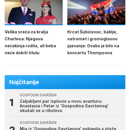
Velika sreća za kralja
Krcat Šubićevac, baklje,
Charlesa: Njegova
vatromet i gromoglasno
nećakinja rodila, ali beba
pjevanje: Ovako je bilo na
neće dobiti titulu
koncertu Thompsona
Najčitanije
GOSPODIN SAVRŠENI
Zaljubljeni par isplovio u novu avanturu:
Anastasia i Petar iz 'Gospodina Savršenog'
okušali se u ribolovu
GOSPODIN SAVRŠENI
Mia iz 'Gospodina Savršenog' pobjegla s plaže