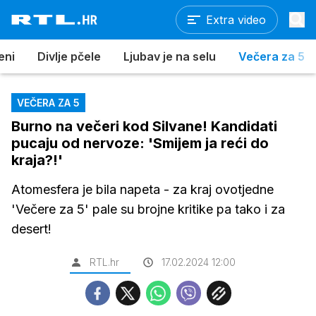
Extra video
eni
Divlje pčele
Ljubav je na selu
Večera za 5
VEČERA ZA 5
Burno na večeri kod Silvane! Kandidati
pucaju od nervoze: 'Smijem ja reći do
kraja?!'
Atomesfera je bila napeta - za kraj ovotjedne
'Večere za 5' pale su brojne kritike pa tako i za
desert!
RTL.hr
17.02.2024 12:00