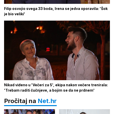
Filip osvojio svega 33 boda, Irena se jedva oporavila: 'Šok
je bio veliki'
Nikad viđeno u 'Večeri za 5', ekipa nakon večere trenirala:
'Trebam raditi čučnjeve, a bojim se da ne prdnem'
Pročitaj na
Net.hr