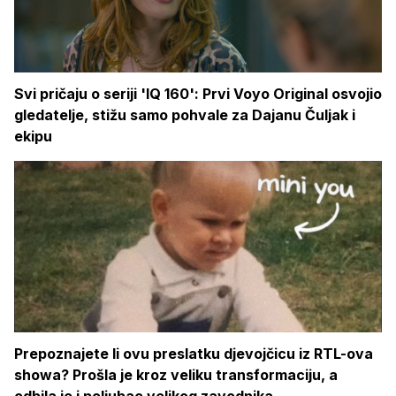
Svi pričaju o seriji 'IQ 160': Prvi Voyo Original osvojio
gledatelje, stižu samo pohvale za Dajanu Čuljak i
ekipu
Prepoznajete li ovu preslatku djevojčicu iz RTL-ova
showa? Prošla je kroz veliku transformaciju, a