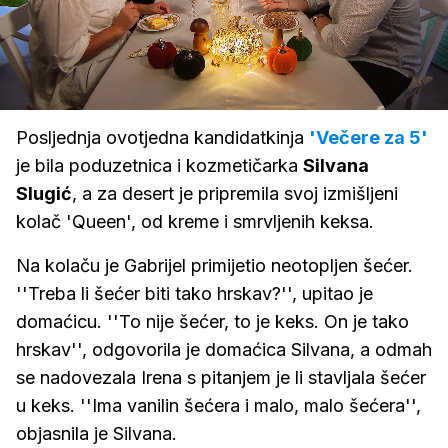
Loaded
:
29.94%
/
Upali
zvuk
Posljednja ovotjedna kandidatkinja
'Večere za 5'
je bila poduzetnica i kozmetičarka
Silvana
Slugić
, a za desert je pripremila svoj izmišljeni
kolač 'Queen', od kreme i smrvljenih keksa.
Na kolaču je Gabrijel primijetio neotopljen šećer.
''Treba li šećer biti tako hrskav?'', upitao je
domaćicu. ''To nije šećer, to je keks. On je tako
hrskav'', odgovorila je domaćica Silvana, a odmah
se nadovezala Irena s pitanjem je li stavljala šećer
u keks. ''Ima vanilin šećera i malo, malo šećera'',
objasnila je Silvana.