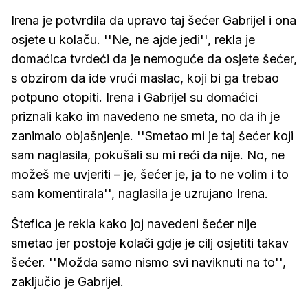
Irena je potvrdila da upravo taj šećer Gabrijel i ona
osjete u kolaču. ''Ne, ne ajde jedi'', rekla je
domaćica tvrdeći da je nemoguće da osjete šećer,
s obzirom da ide vrući maslac, koji bi ga trebao
potpuno otopiti. Irena i Gabrijel su domaćici
priznali kako im navedeno ne smeta, no da ih je
zanimalo objašnjenje. ''Smetao mi je taj šećer koji
sam naglasila, pokušali su mi reći da nije. No, ne
možeš me uvjeriti – je, šećer je, ja to ne volim i to
sam komentirala'', naglasila je uzrujano Irena.
Štefica je rekla kako joj navedeni šećer nije
smetao jer postoje kolači gdje je cilj osjetiti takav
šećer. ''Možda samo nismo svi naviknuti na to'',
zaključio je Gabrijel.