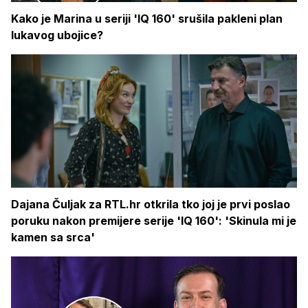
Kako je Marina u seriji 'IQ 160' srušila pakleni plan
lukavog ubojice?
Dajana Čuljak za RTL.hr otkrila tko joj je prvi poslao
poruku nakon premijere serije 'IQ 160': 'Skinula mi je
kamen sa srca'