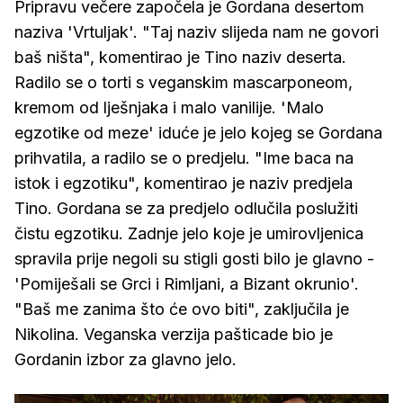
Pripravu večere započela je Gordana desertom
naziva 'Vrtuljak'. "Taj naziv slijeda nam ne govori
baš ništa", komentirao je Tino naziv deserta.
Radilo se o torti s veganskim mascarponeom,
kremom od lješnjaka i malo vanilije. 'Malo
egzotike od meze' iduće je jelo kojeg se Gordana
prihvatila, a radilo se o predjelu. "Ime baca na
istok i egzotiku", komentirao je naziv predjela
Tino. Gordana se za predjelo odlučila poslužiti
čistu egzotiku. Zadnje jelo koje je umirovljenica
spravila prije negoli su stigli gosti bilo je glavno -
'Pomiješali se Grci i Rimljani, a Bizant okrunio'.
"Baš me zanima što će ovo biti", zaključila je
Nikolina. Veganska verzija pašticade bio je
Gordanin izbor za glavno jelo.