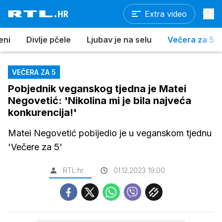
Extra video
eni
Divlje pčele
Ljubav je na selu
Večera za 5
VEČERA ZA 5
Pobjednik veganskog tjedna je Matei
Negovetić: 'Nikolina mi je bila najveća
konkurencija!'
Matei Negovetić pobijedio je u veganskom tjednu
'Večere za 5'
RTL.hr
01.12.2023 19:00