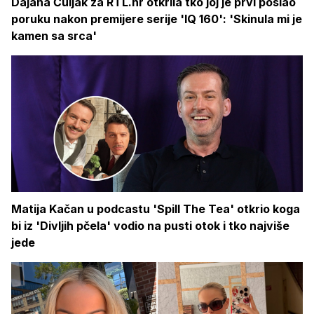
Dajana Čuljak za RTL.hr otkrila tko joj je prvi poslao
poruku nakon premijere serije 'IQ 160': 'Skinula mi je
kamen sa srca'
Matija Kačan u podcastu 'Spill The Tea' otkrio koga
bi iz 'Divljih pčela' vodio na pusti otok i tko najviše
jede