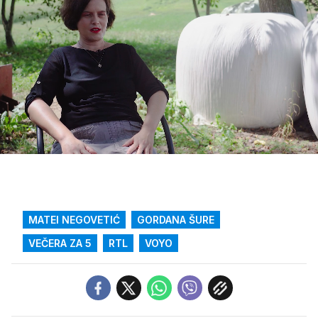
Loaded
:
53.33%
/
Upali
zvuk
MATEI NEGOVETIĆ
GORDANA ŠURE
VEČERA ZA 5
RTL
VOYO