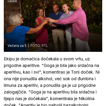
Večera za 5
FOTO: RTL
Ekipu je domaćica dočekala u svom vrtu, uz
prigodne aperitive. "Goga je bila jako srdačna na
aperitivu, kao i svi", komentirao je Toni doček. Ni
ona nije ponudila alkohol, već sok od đumbira i
limuna za aperitiv, a ponudila ga je uz prigodne
zalogajčiće. "Goga je na aperitivu bila srdačna i
lijepo nas je dočekala", komentirala je Nikolina
doček. "Aperitiv je bio najbolji bezalkoholni