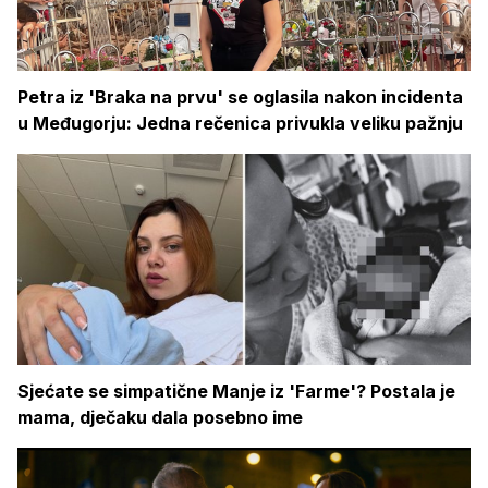
Petra iz 'Braka na prvu' se oglasila nakon incidenta
u Međugorju: Jedna rečenica privukla veliku pažnju
Sjećate se simpatične Manje iz 'Farme'? Postala je
mama, dječaku dala posebno ime