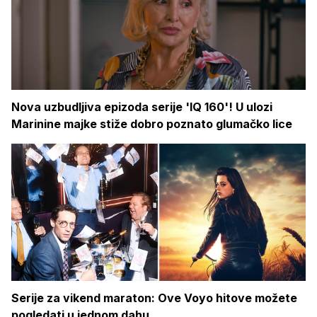
Nova uzbudljiva epizoda serije 'IQ 160'! U ulozi
Marinine majke stiže dobro poznato glumačko lice
Serije za vikend maraton: Ove Voyo hitove možete
pogledati u jednom dahu