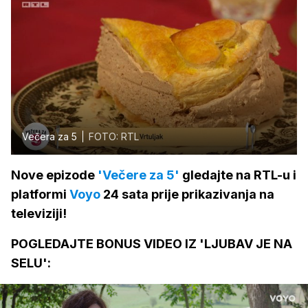
Večera za 5
FOTO: RTL
Nove epizode
'Večere za 5'
gledajte na RTL-u i
platformi
Voyo
24 sata prije prikazivanja na
televiziji!
POGLEDAJTE BONUS VIDEO IZ 'LJUBAV JE NA
SELU':