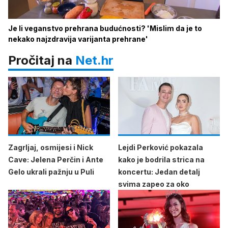
Je li veganstvo prehrana budućnosti? 'Mislim da je to
nekako najzdravija varijanta prehrane'
Pročitaj na
Net.hr
Zagrljaj, osmijesi i Nick
Lejdi Perković pokazala
Cave: Jelena Perčin i Ante
kako je bodrila strica na
Gelo ukrali pažnju u Puli
koncertu: Jedan detalj
svima zapeo za oko