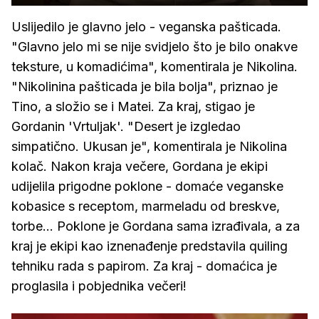
Uslijedilo je glavno jelo - veganska pašticada.
"Glavno jelo mi se nije svidjelo što je bilo onakve
teksture, u komadićima", komentirala je Nikolina.
"Nikolinina pašticada je bila bolja", priznao je
Tino, a složio se i Matei. Za kraj, stigao je
Gordanin 'Vrtuljak'. "Desert je izgledao
simpatično. Ukusan je", komentirala je Nikolina
kolač. Nakon kraja večere, Gordana je ekipi
udijelila prigodne poklone - domaće veganske
kobasice s receptom, marmeladu od breskve,
torbe... Poklone je Gordana sama izrađivala, a za
kraj je ekipi kao iznenađenje predstavila quiling
tehniku rada s papirom. Za kraj - domaćica je
proglasila i pobjednika večeri!