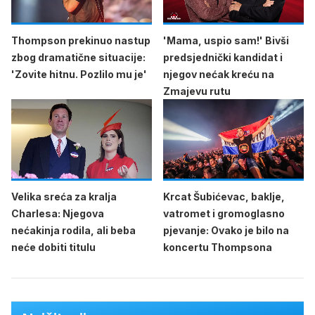
Thompson prekinuo nastup
'Mama, uspio sam!' Bivši
zbog dramatične situacije:
predsjednički kandidat i
'Zovite hitnu. Pozlilo mu je'
njegov nećak kreću na
Zmajevu rutu
Velika sreća za kralja
Krcat Šubićevac, baklje,
Charlesa: Njegova
vatromet i gromoglasno
nećakinja rodila, ali beba
pjevanje: Ovako je bilo na
neće dobiti titulu
koncertu Thompsona