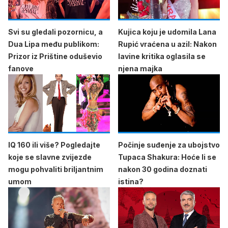
Svi su gledali pozornicu, a
Kujica koju je udomila Lana
Dua Lipa među publikom:
Rupić vraćena u azil: Nakon
Prizor iz Prištine oduševio
lavine kritika oglasila se
fanove
njena majka
IQ 160 ili više? Pogledajte
Počinje suđenje za ubojstvo
koje se slavne zvijezde
Tupaca Shakura: Hoće li se
mogu pohvaliti briljantnim
nakon 30 godina doznati
umom
istina?