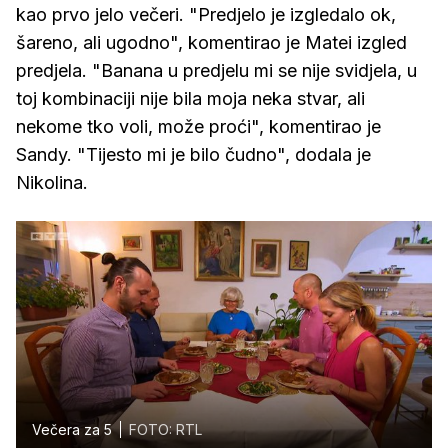
kao prvo jelo večeri. "Predjelo je izgledalo ok,
šareno, ali ugodno", komentirao je Matei izgled
predjela. "Banana u predjelu mi se nije svidjela, u
toj kombinaciji nije bila moja neka stvar, ali
nekome tko voli, može proći", komentirao je
Sandy. "Tijesto mi je bilo čudno", dodala je
Nikolina.
Večera za 5
FOTO: RTL