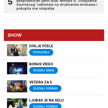
Besprijekoran ljetni look: Monika iz 'Gospodina
Savršenog' zablistala na društvenim mrežama i
pokupila sve simpatije
SHOW
DIVLJE PČELE
POGLEDAJ
BONUS VIDEO
GLEDAJ SADA
VEČERA ZA 5
GLEDAJ ODMAH
LJUBAV JE NA SELU
GLEDAJ ODMAH