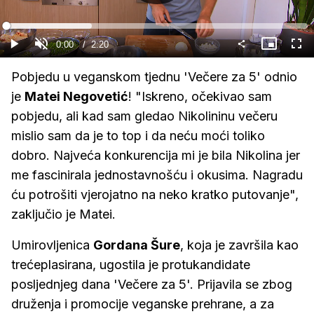
Gledaj
Loaded
:
28.33%
Current
0:00
/
Duration
2:20
Gledaj
Upali
Slika
Cijel
zvuk
u
zasl
slici
Time
Pobjedu u veganskom tjednu 'Večere za 5' odnio
je
Matei Negovetić
! "Iskreno, očekivao sam
pobjedu, ali kad sam gledao Nikolininu večeru
mislio sam da je to top i da neću moći toliko
dobro. Najveća konkurencija mi je bila Nikolina jer
me fascinirala jednostavnošću i okusima. Nagradu
ću potrošiti vjerojatno na neko kratko putovanje",
zaključio je Matei.
Umirovljenica
Gordana Šure
, koja je završila kao
trećeplasirana, ugostila je protukandidate
posljednjeg dana 'Večere za 5'. Prijavila se zbog
druženja i promocije veganske prehrane, a za