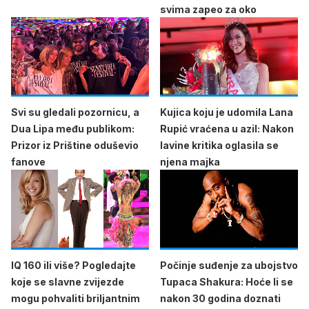
svima zapeo za oko
Svi su gledali pozornicu, a
Kujica koju je udomila Lana
Dua Lipa među publikom:
Rupić vraćena u azil: Nakon
Prizor iz Prištine oduševio
lavine kritika oglasila se
fanove
njena majka
IQ 160 ili više? Pogledajte
Počinje suđenje za ubojstvo
koje se slavne zvijezde
Tupaca Shakura: Hoće li se
mogu pohvaliti briljantnim
nakon 30 godina doznati