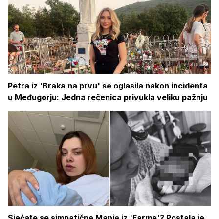
Petra iz 'Braka na prvu' se oglasila nakon incidenta
u Međugorju: Jedna rečenica privukla veliku pažnju
Sjećate se simpatične Manje iz 'Farme'? Postala je