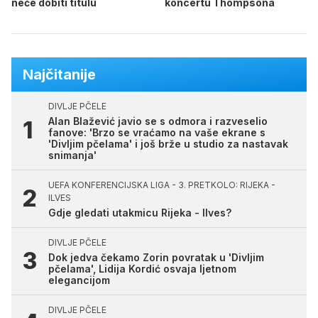
neće dobiti titulu
koncertu Thompsona
Najčitanije
DIVLJE PČELE
Alan Blažević javio se s odmora i razveselio
fanove: 'Brzo se vraćamo na vaše ekrane s
'Divljim pčelama' i još brže u studio za nastavak
snimanja'
UEFA KONFERENCIJSKA LIGA - 3. PRETKOLO: RIJEKA -
ILVES
Gdje gledati utakmicu Rijeka - Ilves?
DIVLJE PČELE
Dok jedva čekamo Zorin povratak u 'Divljim
pčelama', Lidija Kordić osvaja ljetnom
elegancijom
DIVLJE PČELE