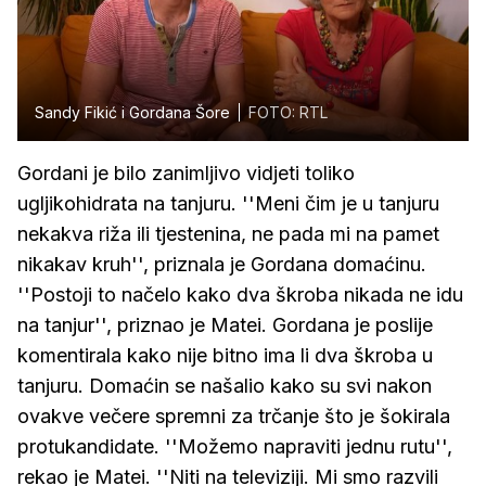
Sandy Fikić i Gordana Šore
FOTO: RTL
Gordani je bilo zanimljivo vidjeti toliko
ugljikohidrata na tanjuru. ''Meni čim je u tanjuru
nekakva riža ili tjestenina, ne pada mi na pamet
nikakav kruh'', priznala je Gordana domaćinu.
''Postoji to načelo kako dva škroba nikada ne idu
na tanjur'', priznao je Matei. Gordana je poslije
komentirala kako nije bitno ima li dva škroba u
tanjuru. Domaćin se našalio kako su svi nakon
ovakve večere spremni za trčanje što je šokirala
protukandidate. ''Možemo napraviti jednu rutu'',
rekao je Matei. ''Niti na televiziji. Mi smo razvili