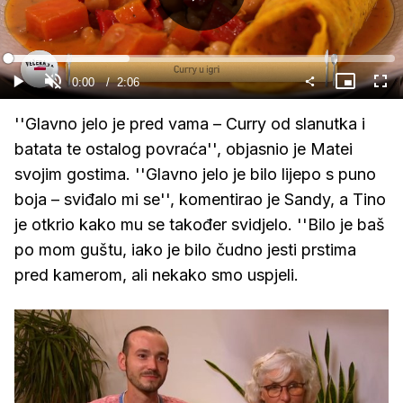
Gledaj
Loaded
:
31.44%
Current
0:00
/
Duration
2:06
Gledaj
Upali
Slika
Cijel
zvuk
u
zasl
slici
Time
''Glavno jelo je pred vama – Curry od slanutka i
batata te ostalog povraća'', objasnio je Matei
svojim gostima. ''Glavno jelo je bilo lijepo s puno
boja – sviđalo mi se'', komentirao je Sandy, a Tino
je otkrio kako mu se također svidjelo. ''Bilo je baš
po mom guštu, iako je bilo čudno jesti prstima
pred kamerom, ali nekako smo uspjeli.