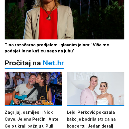
Tino razočarao predjelom i glavnim jelom: 'Više me
podsjetilo na kašicu nego na juhu'
Pročitaj na
Net.hr
Zagrljaj, osmijesi i Nick
Lejdi Perković pokazala
Cave: Jelena Perčin i Ante
kako je bodrila strica na
Gelo ukrali pažnju u Puli
koncertu: Jedan detalj