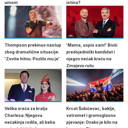
umom
istina?
Thompson prekinuo nastup
'Mama, uspio sam!' Bivši
zbog dramatične situacije:
predsjednički kandidat i
'Zovite hitnu. Pozlilo mu je'
njegov nećak kreću na
Zmajevu rutu
Velika sreća za kralja
Krcat Šubićevac, baklje,
Charlesa: Njegova
vatromet i gromoglasno
nećakinja rodila, ali beba
pjevanje: Ovako je bilo na