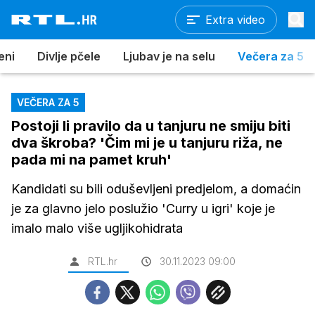
Extra video
eni
Divlje pčele
Ljubav je na selu
Večera za 5
VEČERA ZA 5
Postoji li pravilo da u tanjuru ne smiju biti
dva škroba? 'Čim mi je u tanjuru riža, ne
pada mi na pamet kruh'
Kandidati su bili oduševljeni predjelom, a domaćin
je za glavno jelo poslužio 'Curry u igri' koje je
imalo malo više ugljikohidrata
RTL.hr
30.11.2023 09:00