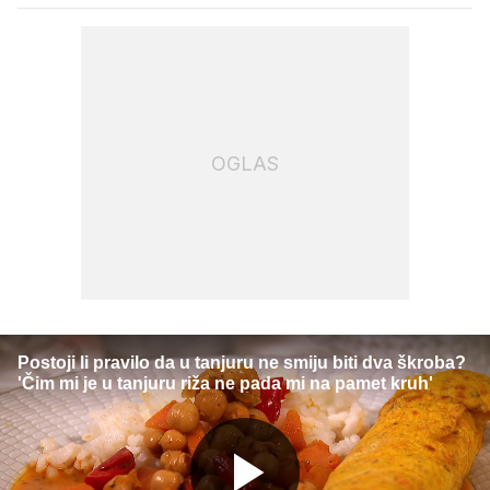
OGLAS
Postoji li pravilo da u tanjuru ne smiju biti dva škroba?
'Čim mi je u tanjuru riža ne pada mi na pamet kruh'