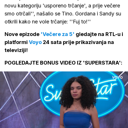
novu kategoriju 'usporeno trčanje', a prije večere
smo otrčali'', našalio se Tino. Gordana i Sandy su
otkrili kako ne vole trčanje: ''Fuj to!''
Nove epizode
'Večere za 5'
gledajte na RTL-u i
platformi
Voyo
24 sata prije prikazivanja na
televiziji!
POGLEDAJTE BONUS VIDEO IZ 'SUPERSTARA':