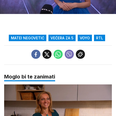
Loaded
:
100.00%
/
Upali
zvuk
MATEI NEGOVETIĆ
VEČERA ZA 5
VOYO
RTL
Moglo bi te zanimati