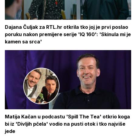
Dajana Čuljak za RTL.hr otkrila tko joj je prvi poslao
poruku nakon premijere serije 'IQ 160': 'Skinula mi je
kamen sa srca'
Matija Kačan u podcastu 'Spill The Tea' otkrio koga
bi iz 'Divljih pčela' vodio na pusti otok i tko najviše
jede