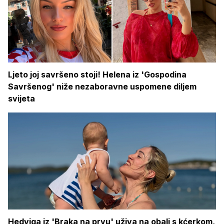
Ljeto joj savršeno stoji! Helena iz 'Gospodina
Savršenog' niže nezaboravne uspomene diljem
svijeta
Hedviga iz 'Braka na prvu' uživa na obali s kćerkom,