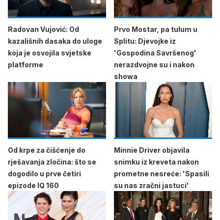
Radovan Vujović: Od
Prvo Mostar, pa tulum u
kazališnih dasaka do uloge
Splitu: Djevojke iz
koja je osvojila svjetske
'Gospodina Savršenog'
platforme
nerazdvojne su i nakon
showa
Od krpe za čišćenje do
Minnie Driver objavila
rješavanja zločina: što se
snimku iz kreveta nakon
dogodilo u prve četiri
prometne nesreće: 'Spasili
epizode IQ 160
su nas zračni jastuci'