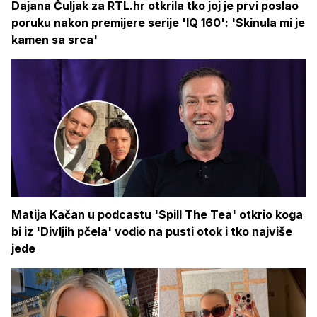
Dajana Čuljak za RTL.hr otkrila tko joj je prvi poslao
poruku nakon premijere serije 'IQ 160': 'Skinula mi je
kamen sa srca'
Matija Kačan u podcastu 'Spill The Tea' otkrio koga
bi iz 'Divljih pčela' vodio na pusti otok i tko najviše
jede