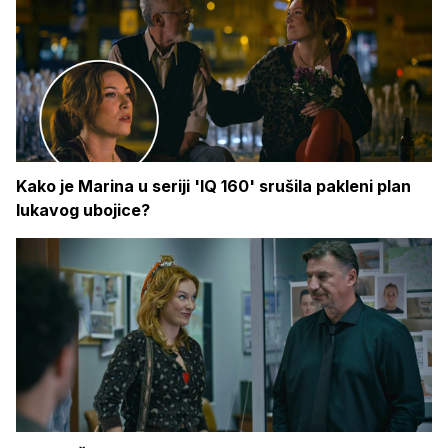
Kako je Marina u seriji 'IQ 160' srušila pakleni plan
lukavog ubojice?