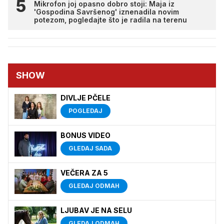
Mikrofon joj opasno dobro stoji: Maja iz
'Gospodina Savršenog' iznenadila novim
potezom, pogledajte što je radila na terenu
SHOW
DIVLJE PČELE
POGLEDAJ
BONUS VIDEO
GLEDAJ SADA
VEČERA ZA 5
GLEDAJ ODMAH
LJUBAV JE NA SELU
GLEDAJ ODMAH