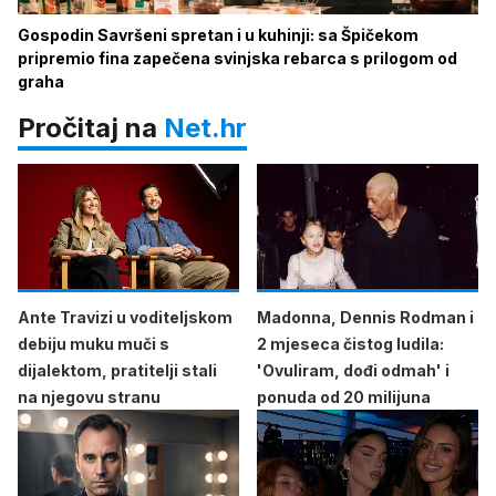
Gospodin Savršeni spretan i u kuhinji: sa Špičekom
pripremio fina zapečena svinjska rebarca s prilogom od
graha
Pročitaj na
Net.hr
Ante Travizi u voditeljskom
Madonna, Dennis Rodman i
debiju muku muči s
2 mjeseca čistog ludila:
dijalektom, pratitelji stali
'Ovuliram, dođi odmah' i
na njegovu stranu
ponuda od 20 milijuna