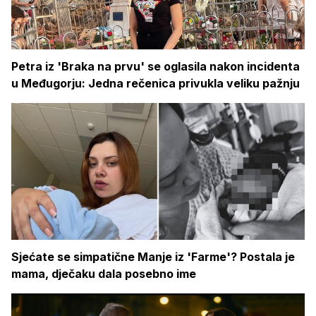
Petra iz 'Braka na prvu' se oglasila nakon incidenta
u Međugorju: Jedna rečenica privukla veliku pažnju
Sjećate se simpatične Manje iz 'Farme'? Postala je
mama, dječaku dala posebno ime