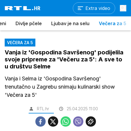
Extra video
eni
Divlje pčele
Ljubav je na selu
Večera za 5
VEČERA ZA 5
Vanja iz 'Gospodina Savršenog' podijelila
svoje pripreme za 'Večeru za 5': A sve to
u društvu Selme
Vanja i Selma iz 'Gospodina Savršenog'
trenutačno u Zagrebu snimaju kulinarski show
'Večera za 5'
RTL.hr
25.04.2025 11:00