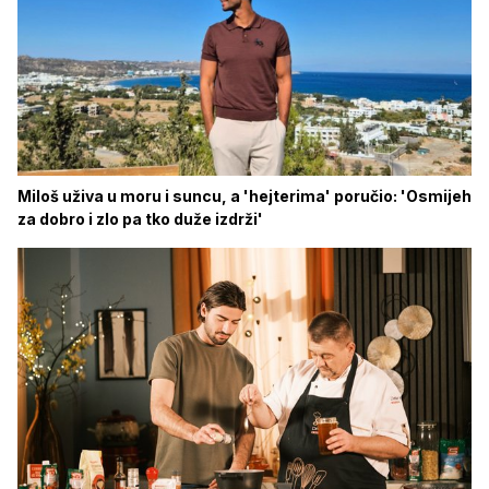
Miloš uživa u moru i suncu, a 'hejterima' poručio: 'Osmijeh
za dobro i zlo pa tko duže izdrži'