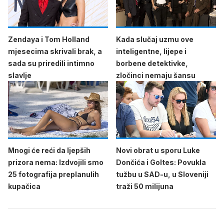
Zendaya i Tom Holland
Kada slučaj uzmu ove
mjesecima skrivali brak, a
inteligentne, lijepe i
sada su priredili intimno
borbene detektivke,
slavlje
zločinci nemaju šansu
Mnogi će reći da ljepših
Novi obrat u sporu Luke
prizora nema: Izdvojili smo
Dončića i Goltes: Povukla
25 fotografija preplanulih
tužbu u SAD-u, u Sloveniji
kupačica
traži 50 milijuna