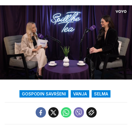
Loaded
:
3.29%
/
Upali
zvuk
GOSPODIN SAVRŠENI
VANJA
SELMA