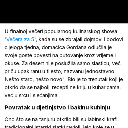
U finalnoj večeri popularnog kulinarskog showa
'Večera za 5
', kada su se zbrajali dojmovi i bodovi
cijeloga tjedna, domaćica Gordana odlučila je
svoje goste povesti na putovanje kroz vrijeme i
okuse. Za desert nije poslužila samo slasticu, već
priču upakiranu u tijesto, nazvanu jednostavno
Nešto staro, nešto novo". Bio je to trenutak koji je
otkrio da se najbolji recepti ne kriju u kuharicama,
već u srcu i sjećanjima.
Povratak u djetinjstvo i bakinu kuhinju
Ono što se na tanjuru otkrilo bili su labinski krafi,
tradicionalni istarski slatki ravioli, jelo koje se u