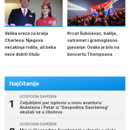
Velika sreća za kralja
Krcat Šubićevac, baklje,
Charlesa: Njegova
vatromet i gromoglasno
nećakinja rodila, ali beba
pjevanje: Ovako je bilo na
neće dobiti titulu
koncertu Thompsona
Najčitanije
GOSPODIN SAVRŠENI
Zaljubljeni par isplovio u novu avanturu:
Anastasia i Petar iz 'Gospodina Savršenog'
okušali se u ribolovu
GOSPODIN SAVRŠENI