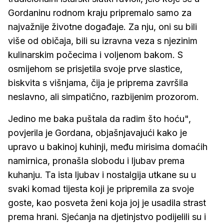
Gordaninu rodnom kraju pripremalo samo za
najvažnije životne događaje. Za nju, oni su bili
više od običaja, bili su izravna veza s njezinim
kulinarskim počecima i voljenom bakom. S
osmijehom se prisjetila svoje prve slastice,
biskvita s višnjama, čija je priprema završila
neslavno, ali simpatično, razbijenim prozorom.
Jedino me baka puštala da radim što hoću",
povjerila je Gordana, objašnjavajući kako je
upravo u bakinoj kuhinji, među mirisima domaćih
namirnica, pronašla slobodu i ljubav prema
kuhanju. Ta ista ljubav i nostalgija utkane su u
svaki komad tijesta koji je pripremila za svoje
goste, kao posveta ženi koja joj je usadila strast
prema hrani. Sjećanja na djetinjstvo podijelili su i