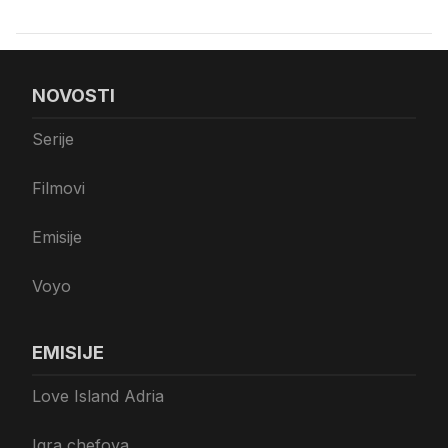
NOVOSTI
Serije
Filmovi
Emisije
Voyo
EMISIJE
Love Island Adria
Igra chefova