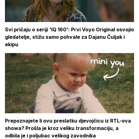
Svi pričaju o seriji 'IQ 160': Prvi Voyo Original osvojio
gledatelje, stižu samo pohvale za Dajanu Čuljak i
ekipu
Prepoznajete li ovu preslatku djevojčicu iz RTL-ova
showa? Prošla je kroz veliku transformaciju, a
odbila je i poljubac velikog zavodnika