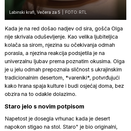
Labinski krafi, Večera za 5
FOTO: RTL
Kada je na red došao nadjev od sira, gošća Olga
nije skrivala oduševljenje. Kao velika ljubiteljica
kolača sa sirom, njezina su očekivanja odmah
porasla, a njezina reakcija podsjetila je na
univerzalnu ljubav prema poznatim okusima. Olga
je u jelu odmah prepoznala sličnost s ukrajinskim
tradicionalnim desertom, *vareniki*, potvrđujući
kako hrana spaja kulture i budi osjećaj doma, bez
obzira na to odakle dolazimo.
Staro jelo s novim potpisom
Napetost je dosegla vrhunac kada je desert
napokon stigao na stol. Staro" je bio originalni,