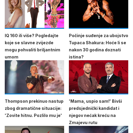
IQ 160 ili više? Pogledajte
Počinje suđenje za ubojstvo
koje se slavne zvijezde
Tupaca Shakura: Hoće li se
mogu pohvaliti briljantnim
nakon 30 godina doznati
umom
istina?
Thompson prekinuo nastup
'Mama, uspio sam!' Bivši
zbog dramatične situacije:
predsjednički kandidat i
'Zovite hitnu. Pozlilo mu je'
njegov nećak kreću na
Zmajevu rutu