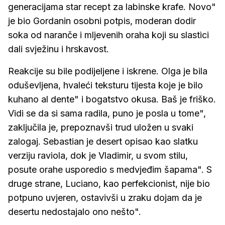
generacijama star recept za labinske krafe. Novo"
je bio Gordanin osobni potpis, moderan dodir
soka od naranče i mljevenih oraha koji su slastici
dali svježinu i hrskavost.
Reakcije su bile podijeljene i iskrene. Olga je bila
oduševljena, hvaleći teksturu tijesta koje je bilo
kuhano al dente" i bogatstvo okusa. Baš je friško.
Vidi se da si sama radila, puno je posla u tome",
zaključila je, prepoznavši trud uložen u svaki
zalogaj. Sebastian je desert opisao kao slatku
verziju raviola, dok je Vladimir, u svom stilu,
posute orahe usporedio s medvjeđim šapama". S
druge strane, Luciano, kao perfekcionist, nije bio
potpuno uvjeren, ostavivši u zraku dojam da je
desertu nedostajalo ono nešto".