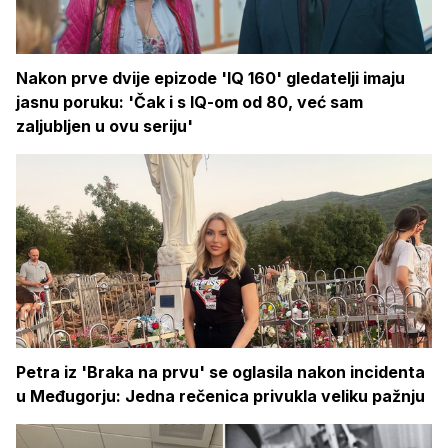
Nakon prve dvije epizode 'IQ 160' gledatelji imaju
jasnu poruku: 'Čak i s IQ-om od 80, već sam
zaljubljen u ovu seriju'
Petra iz 'Braka na prvu' se oglasila nakon incidenta
u Međugorju: Jedna rečenica privukla veliku pažnju