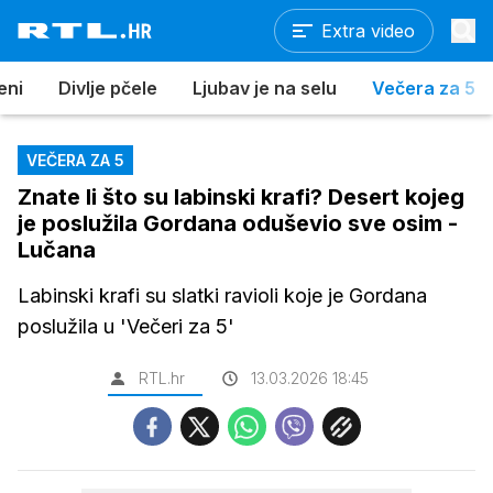
Extra video
eni
Divlje pčele
Ljubav je na selu
Večera za 5
VEČERA ZA 5
Znate li što su labinski krafi? Desert kojeg
je poslužila Gordana oduševio sve osim -
Lučana
Labinski krafi su slatki ravioli koje je Gordana
poslužila u 'Večeri za 5'
RTL.hr
13.03.2026 18:45