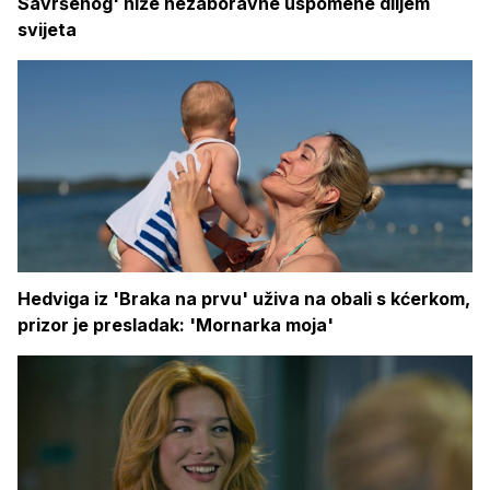
Savršenog' niže nezaboravne uspomene diljem
svijeta
Hedviga iz 'Braka na prvu' uživa na obali s kćerkom,
prizor je presladak: 'Mornarka moja'