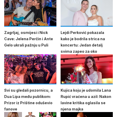
Zagrljaj, osmijesi i Nick
Lejdi Perković pokazala
Cave: Jelena Perčin i Ante
kako je bodrila strica na
Gelo ukrali pažnju u Puli
koncertu: Jedan detalj
svima zapeo za oko
Svi su gledali pozornicu, a
Kujica koju je udomila Lana
Dua Lipa među publikom:
Rupić vraćena u azil: Nakon
Prizor iz Prištine oduševio
lavine kritika oglasila se
fanove
njena majka