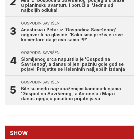
Mia iz 'Gospodina Savršenog' pobjegla s plaže
u planinsku avanturu i poručila: 'Jedna od
najboljih odluka!'
GOSPODIN SAVRŠENI
Anastasia i Petar iz 'Gospodina Savršenog'
odgovorili na glasine: 'Kako smo preživjeli sve
komentare da je ovo samo PR'
GOSPODIN SAVRŠENI
Slomljenog srca napustila je 'Gospodina
Savršenog', a danas plijeni pažnju gdje god se
pojavi: Prisjetite se Heleninih najljepših izdanja
GOSPODIN SAVRŠENI
Bile su među najzapaženijim kandidatkinjama
'Gospodina Savršenog', a Antonela i Maja i
danas njeguju posebno prijateljstvo
SHOW