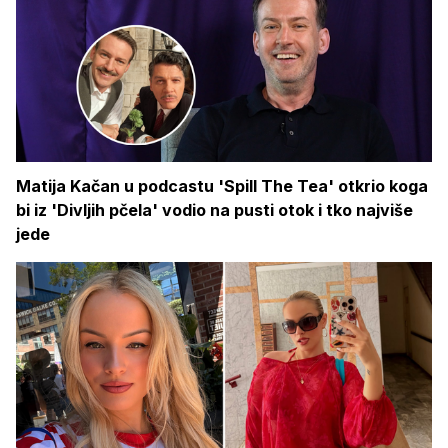
Matija Kačan u podcastu 'Spill The Tea' otkrio koga
bi iz 'Divljih pčela' vodio na pusti otok i tko najviše
jede