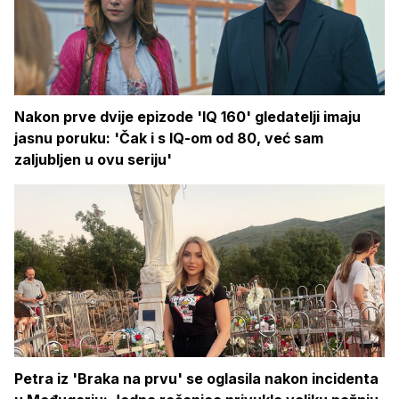
Nakon prve dvije epizode 'IQ 160' gledatelji imaju
jasnu poruku: 'Čak i s IQ-om od 80, već sam
zaljubljen u ovu seriju'
Petra iz 'Braka na prvu' se oglasila nakon incidenta