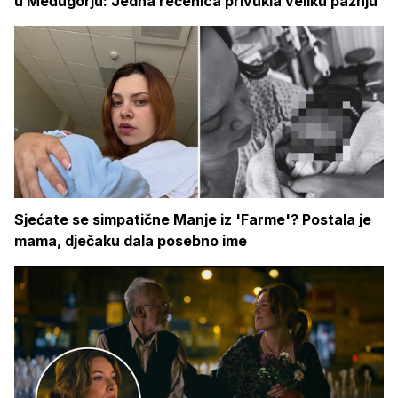
u Međugorju: Jedna rečenica privukla veliku pažnju
Sjećate se simpatične Manje iz 'Farme'? Postala je
mama, dječaku dala posebno ime