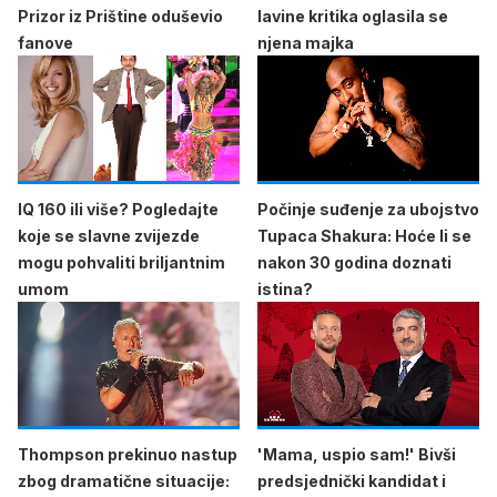
Prizor iz Prištine oduševio
lavine kritika oglasila se
fanove
njena majka
IQ 160 ili više? Pogledajte
Počinje suđenje za ubojstvo
koje se slavne zvijezde
Tupaca Shakura: Hoće li se
mogu pohvaliti briljantnim
nakon 30 godina doznati
umom
istina?
Thompson prekinuo nastup
'Mama, uspio sam!' Bivši
zbog dramatične situacije:
predsjednički kandidat i