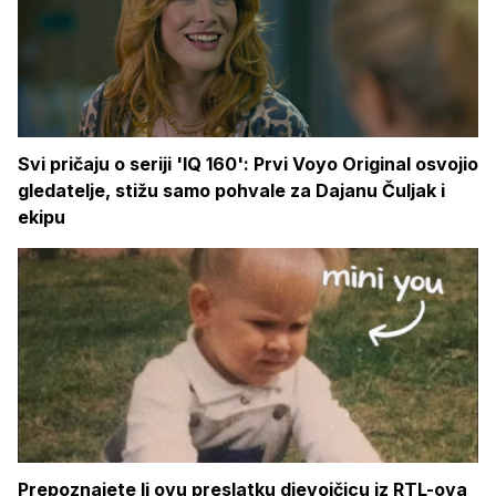
Svi pričaju o seriji 'IQ 160': Prvi Voyo Original osvojio
gledatelje, stižu samo pohvale za Dajanu Čuljak i
ekipu
Prepoznajete li ovu preslatku djevojčicu iz RTL-ova