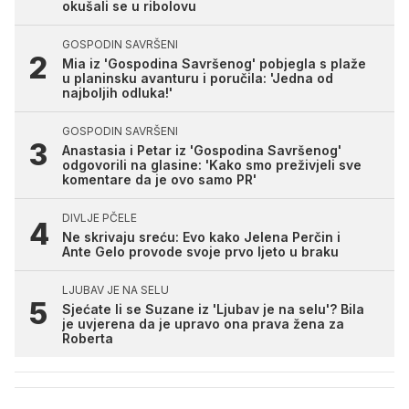
okušali se u ribolovu
GOSPODIN SAVRŠENI
Mia iz 'Gospodina Savršenog' pobjegla s plaže
u planinsku avanturu i poručila: 'Jedna od
najboljih odluka!'
GOSPODIN SAVRŠENI
Anastasia i Petar iz 'Gospodina Savršenog'
odgovorili na glasine: 'Kako smo preživjeli sve
komentare da je ovo samo PR'
DIVLJE PČELE
Ne skrivaju sreću: Evo kako Jelena Perčin i
Ante Gelo provode svoje prvo ljeto u braku
LJUBAV JE NA SELU
Sjećate li se Suzane iz 'Ljubav je na selu'? Bila
je uvjerena da je upravo ona prava žena za
Roberta