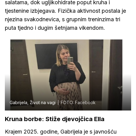
salatama, dok ugljikohidrate poput kruha i
tjestenine izbjegava. Fizička aktivnost postala je
njezina svakodnevica, s grupnim treninzima tri
puta tjedno i dugim šetnjama vikendom.
Gabrijela, Život na vagi
FOTO: Facebook
Kruna borbe: Stiže djevojčica Ella
Krajem 2025. godine, Gabrijela je s javnošću