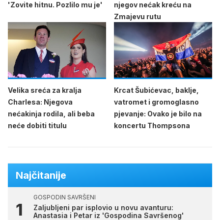
'Zovite hitnu. Pozlilo mu je'
njegov nećak kreću na
Zmajevu rutu
Velika sreća za kralja
Krcat Šubićevac, baklje,
Charlesa: Njegova
vatromet i gromoglasno
nećakinja rodila, ali beba
pjevanje: Ovako je bilo na
neće dobiti titulu
koncertu Thompsona
Najčitanije
GOSPODIN SAVRŠENI
Zaljubljeni par isplovio u novu avanturu:
Anastasia i Petar iz 'Gospodina Savršenog'