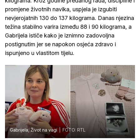
kilograma. Kroz godine predanog rada, discipline i
promjene životnih navika, uspjela je izgubiti
nevjerojatnih 130 do 137 kilograma. Danas njezina
težina stabilno varira između 88 i 90 kilograma, a
Gabrijela ističe kako je iznimno zadovoljna
postignutim jer se napokon osjeća zdravo i
ispunjeno u vlastitom tijelu.
Gabrijela, Život na vagi
FOTO: RTL