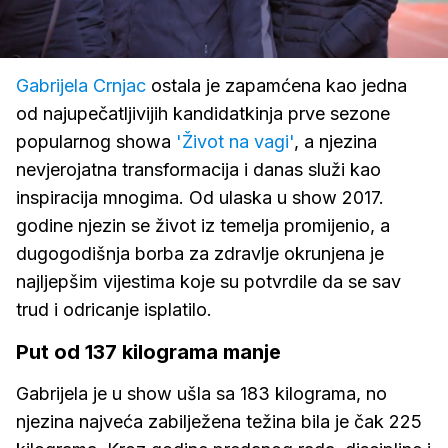
Loaded
:
94.04%
/
Upali
zvuk
Gabrijela Crnjac
ostala je zapamćena kao jedna
od najupečatljivijih kandidatkinja prve sezone
popularnog showa
'Život na vagi'
, a njezina
nevjerojatna transformacija i danas služi kao
inspiracija mnogima. Od ulaska u show 2017.
godine njezin se život iz temelja promijenio, a
dugogodišnja borba za zdravlje okrunjena je
najljepšim vijestima koje su potvrdile da se sav
trud i odricanje isplatilo.
Put od 137 kilograma manje
Gabrijela je u show ušla sa 183 kilograma, no
njezina najveća zabilježena težina bila je čak 225