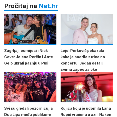
Pročitaj na
Net.hr
Zagrljaj, osmijesi i Nick
Lejdi Perković pokazala
Cave: Jelena Perčin i Ante
kako je bodrila strica na
Gelo ukrali pažnju u Puli
koncertu: Jedan detalj
svima zapeo za oko
Svi su gledali pozornicu, a
Kujica koju je udomila Lana
Dua Lipa među publikom:
Rupić vraćena u azil: Nakon