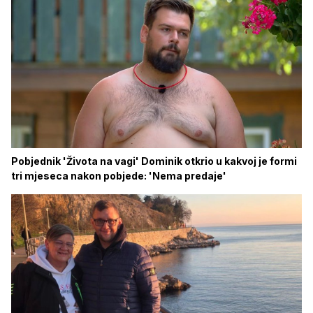
Pobjednik 'Života na vagi' Dominik otkrio u kakvoj je formi
tri mjeseca nakon pobjede: 'Nema predaje'