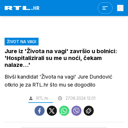
ŽIVOT NA VAGI
Jure iz 'Života na vagi' završio u bolnici:
'Hospitalizirali su me u noći, čekam
nalaze...'
Bivši kandidat 'Života na vagi' Jure Dundović
otkrio je za RTL.hr što mu se dogodilo
RTL.hr
27.06.2024 12:01