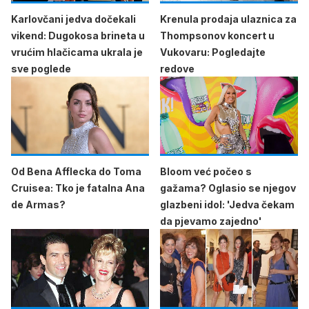
Karlovčani jedva dočekali
Krenula prodaja ulaznica za
vikend: Dugokosa brineta u
Thompsonov koncert u
vrućim hlačicama ukrala je
Vukovaru: Pogledajte
sve poglede
redove
Od Bena Afflecka do Toma
Bloom već počeo s
Cruisea: Tko je fatalna Ana
gažama? Oglasio se njegov
de Armas?
glazbeni idol: 'Jedva čekam
da pjevamo zajedno'