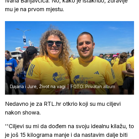
Ivana Banjavčića. No, kako je istaknuo, zdravlje
mu je na prvom mjestu.
Dajana i Jure, Život na vagi
FOTO: Privatan album
Nedavno je za RTL.hr otkrio koji su mu ciljevi
nakon showa.
''Ciljevi su mi da dođem na svoju idealnu kilažu, to
je još 15 kilograma manje i da nastavim dalje biti