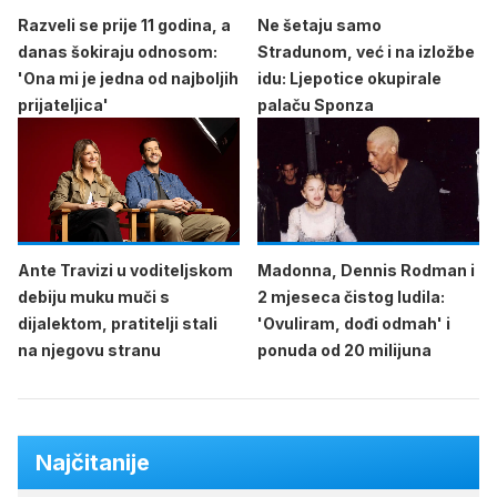
Razveli se prije 11 godina, a
Ne šetaju samo
danas šokiraju odnosom:
Stradunom, već i na izložbe
'Ona mi je jedna od najboljih
idu: Ljepotice okupirale
prijateljica'
palaču Sponza
Ante Travizi u voditeljskom
Madonna, Dennis Rodman i
debiju muku muči s
2 mjeseca čistog ludila:
dijalektom, pratitelji stali
'Ovuliram, dođi odmah' i
na njegovu stranu
ponuda od 20 milijuna
Najčitanije