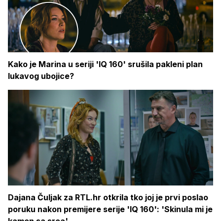
Kako je Marina u seriji 'IQ 160' srušila pakleni plan
lukavog ubojice?
Dajana Čuljak za RTL.hr otkrila tko joj je prvi poslao
poruku nakon premijere serije 'IQ 160': 'Skinula mi je