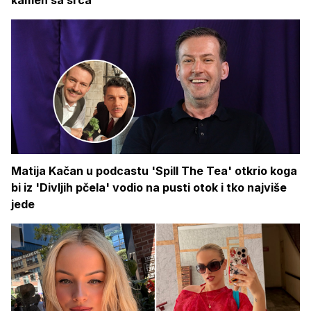
kamen sa srca'
Matija Kačan u podcastu 'Spill The Tea' otkrio koga
bi iz 'Divljih pčela' vodio na pusti otok i tko najviše
jede