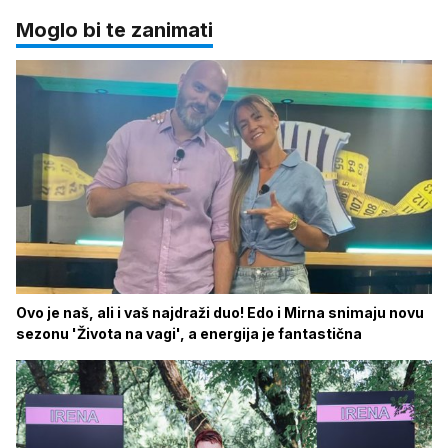
Moglo bi te zanimati
Ovo je naš, ali i vaš najdraži duo! Edo i Mirna snimaju novu
sezonu 'Života na vagi', a energija je fantastična