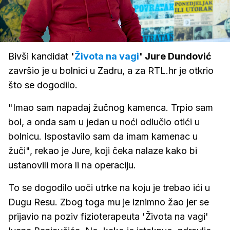
Loaded
:
32.89%
/
Upali
zvuk
Bivši kandidat
'
Života na vagi
' Jure Dundović
završio je u bolnici u Zadru, a za RTL.hr je otkrio
što se dogodilo.
"Imao sam napadaj žučnog kamenca. Trpio sam
bol, a onda sam u jedan u noći odlučio otići u
bolnicu. Ispostavilo sam da imam kamenac u
žuči", rekao je Jure, koji čeka nalaze kako bi
ustanovili mora li na operaciju.
To se dogodilo uoči utrke na koju je trebao ići u
Dugu Resu. Zbog toga mu je iznimno žao jer se
prijavio na poziv fizioterapeuta 'Života na vagi'