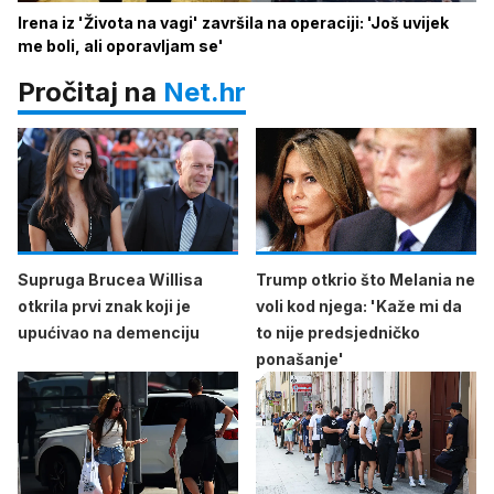
Irena iz 'Života na vagi' završila na operaciji: 'Još uvijek
me boli, ali oporavljam se'
Pročitaj na
Net.hr
Supruga Brucea Willisa
Trump otkrio što Melania ne
otkrila prvi znak koji je
voli kod njega: 'Kaže mi da
upućivao na demenciju
to nije predsjedničko
ponašanje'